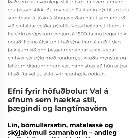
Það sem raunverulega skilur þær frá hverri annarri
eru þessar stikkuðu mynstur. Stikkanin býr til textúru
sem tekur á ljósin á áhugaverðan hátt í samanburði
við einfaldar vefðar pýluföt. Þessi heildarstíll kemur
frá eldri evrópskum venjum á 1800-talinu þegar fólk
notaði flókna ályktun til að sýna fram á auð. Í dag
þekkjum við enn þessar merkingar strax. Þegar
einhver sér pýlu með röndum, stikkuðu mynstur og
felldum dráguhringum veit hann strax að hún er þar
til að líta vel út, ekki fyrir raunhæfa notkun.
Efni fyrir höfuðbolur: Val á
efnum sem hækka stíl,
þægindi og langtímavörn
Lín, bómullarsatín, matelassé og
skýjabómull samanborin – andleg