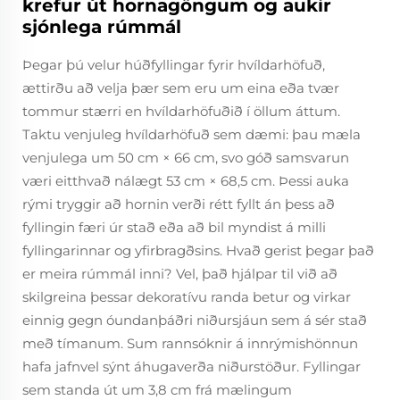
krefur út hornagöngum og aukir
sjónlega rúmmál
Þegar þú velur húðfyllingar fyrir hvíldarhöfuð,
ættirðu að velja þær sem eru um eina eða tvær
tommur stærri en hvíldarhöfuðið í öllum áttum.
Taktu venjuleg hvíldarhöfuð sem dæmi: þau mæla
venjulega um 50 cm × 66 cm, svo góð samsvarun
væri eitthvað nálægt 53 cm × 68,5 cm. Þessi auka
rými tryggir að hornin verði rétt fyllt án þess að
fyllingin færi úr stað eða að bil myndist á milli
fyllingarinnar og yfirbragðsins. Hvað gerist þegar það
er meira rúmmál inni? Vel, það hjálpar til við að
skilgreina þessar dekoratívu randa betur og virkar
einnig gegn óundanþáðri niðursjáun sem á sér stað
með tímanum. Sum rannsóknir á innrýmishönnun
hafa jafnvel sýnt áhugaverða niðurstöður. Fyllingar
sem standa út um 3,8 cm frá mælingum