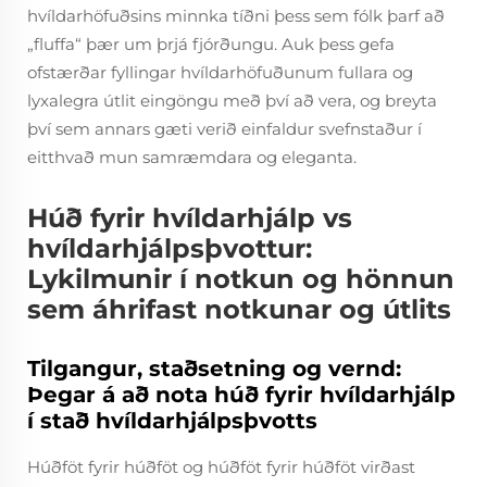
hvíldarhöfuðsins minnka tíðni þess sem fólk þarf að
„fluffa“ þær um þrjá fjórðungu. Auk þess gefa
ofstærðar fyllingar hvíldarhöfuðunum fullara og
lyxalegra útlit eingöngu með því að vera, og breyta
því sem annars gæti verið einfaldur svefnstaður í
eitthvað mun samræmdara og eleganta.
Húð fyrir hvíldarhjálp vs
hvíldarhjálpsþvottur:
Lykilmunir í notkun og hönnun
sem áhrifast notkunar og útlits
Tilgangur, staðsetning og vernd:
Þegar á að nota húð fyrir hvíldarhjálp
í stað hvíldarhjálpsþvotts
Húðföt fyrir húðföt og húðföt fyrir húðföt virðast