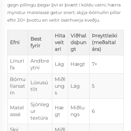
gegn pillingu þegar því er þvætt í köldu vatni; hærra
mynstur matelassé getur snert; skýja-bómullin píllar
eftir 20+ þvottu en veitir ósérhverja kveðju.
Hita
Viðhal
Þreyttleiki
Best
Efni
veit
dsþun
(meðaltal
fyrir
ari
gt
ára)
Línurí
Andbre
Lág
Hægt
7+
fa
ytni
Bómu
Miðl
Lúxusú
llarsat
ung
Lág
5
tlit
ín
s
Sjónleg
Matel
Hæ
Miðlu
ur
6
assé
gt
ngs
textúra
Ský
Miðl