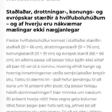
Staðlaðar, drottningar-, konungs- og
evrópskar stærðir á hvílfuboluhúðum
– og af hverju eru nákvæmar
mælingar ekki nægjanlegar
Flestar hvílfuboluhúður komast í staðlaðar stærðir:
staðlað (51 × 66 cm), drottningarstærð (51 × 76 cm),
konungsstærð (51 × 91 cm) og evrópsk stærð (66 × 66
cm), en aðeins passa við þessar tölur þýðir ekki alltaf
að þær líti vel út á rúminu. Hvernig efnið hangir og
hvernig innsetningarnar verða samþrúpkaðar breytir
öllu. Taktu til dæmis lín – það hefur þendingu til að
losna um 10 prósent eftir þvott. Og þessar fallegu
háloft-dúninnsetningar? Þær minnka um næstum
30 prósent hverja nótt! Þess vegna geta bolurnar
líðist flatar þegar þær hafa sett sig, jafnvel þó að
mælingarnar séu nákvæmar. Til að ná réttu útlitinu