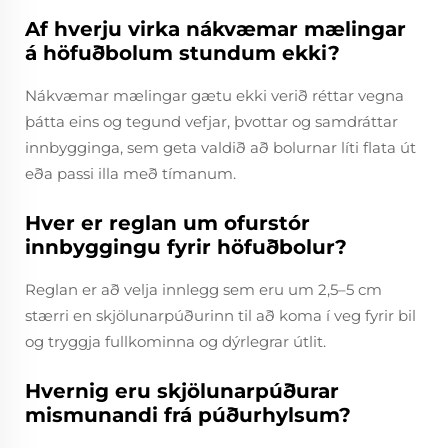
Af hverju virka nákvæmar mælingar
á höfuðbolum stundum ekki?
Nákvæmar mælingar gætu ekki verið réttar vegna
þátta eins og tegund vefjar, þvottar og samdráttar
innbygginga, sem geta valdið að bolurnar líti flata út
eða passi illa með tímanum.
Hver er reglan um ofurstór
innbyggingu fyrir höfuðbolur?
Reglan er að velja innlegg sem eru um 2,5–5 cm
stærri en skjölunarpúðurinn til að koma í veg fyrir bil
og tryggja fullkominna og dýrlegrar útlit.
Hvernig eru skjölunarpúðurar
mismunandi frá púðurhylsum?