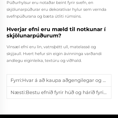
Púðurhylsur eru notaðar beint fyrir svefn, en
skjölunarpúðurar eru dekoratívar hylur sem vernda
svefnpúðurana og bæta útliti rúmsins.
Hverjar efni eru mæld til notkunar í
skjölunarpúðurum?
Vinsæl efni eru lin, vatnsþétt ull, matelassé og
skýjaull. Hvert hefur sín eigin ávinninga varðandi
andlegu eiginleika, textúru og viðhald.
Fyrri:
Hvar á að kaupa aðgengilegar og stílfregnar dekoratíva hvílfar
Næsti:
Bestu efnið fyrir húð og hárið fyrir húð- og hárföt