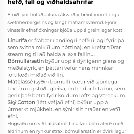
hefð, fall og viðhaldsáhrifar
Efnið fyrir höfuðboluna ákvarðar beint innréttingu
svefnherbergisins og langtímaframkvæmd. Fjórir
vinsælir efnaflókningar bjóða upp á greinilegar kosti:
Línurífa
er frábær í andlegri hefð (í lagi fyrir þá
sem svitna mikið um nóttina), en krefst tíðrar
steaming til að halda á laxa fallinu.
Bómullarsatín
býður upp á dýrligann glans og
meðalstyrk, en þéttari vefur hans minnkar
loftflæði miðað við lín.
Matelassé
(sýðin bómull) bætir við sjónlega
textúru og stöðugleika, en heldur hita inn, sem
gerir það betra fyrir köldum loftslagsstreekum.
Ský Cotton
(létt vefjað efni) býður upp á
útmerkt mjúkheit, en sýnir slit hraðar en vefð
efni.
Hugsaðu um viðhaldsáhrif: Línó fær betri áferð með
aldrinum en rynkur strax; bómullarsatín er óvirkilegur