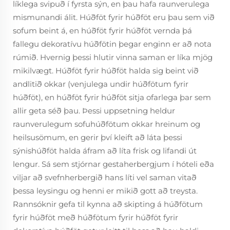
líklega svipuð í fyrsta sýn, en þau hafa raunverulega
mismunandi álit. Húðföt fyrir húðföt eru þau sem við
sofum beint á, en húðföt fyrir húðföt vernda þá
fallegu dekoratívu húðfötin þegar enginn er að nota
rúmið. Hvernig þessi hlutir vinna saman er líka mjög
mikilvægt. Húðföt fyrir húðföt halda sig beint við
andlitið okkar (venjulega undir húðfötum fyrir
húðföt), en húðföt fyrir húðföt sitja ofarlega þar sem
allir geta séð þau. Þessi uppsetning heldur
raunverulegum sofuhúðfötum okkar hreinum og
heilsusömum, en gerir því kleift að láta þessi
sýnishúðföt halda áfram að líta frisk og lifandi út
lengur. Sá sem stjórnar gestaherbergjum í hóteli eða
viljar að svefnherbergið hans líti vel saman vitað
þessa leysingu og henni er mikið gott að treysta.
Rannsóknir gefa til kynna að skipting á húðfötum
fyrir húðföt með húðfötum fyrir húðföt fyrir