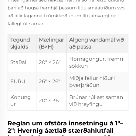
þarf að hugsa framhjá þessum litlu smáatriðum svo
að allir laganna í rúmklæðunum líti jafnvægt og
fallegt út saman.
Tegund
Mælingar
Algeng vandamál við
skjalds
(B×H)
að passa
Hornagöngur, fremri
Staðall
20" × 26"
sökkun
Miðja fellur niður í
EURU
26" × 26"
þverþráðun
Konung
Brúnar rúllast saman
20" × 36"
ur
við hreyfingu
Reglan um ofstóra innsetningu á 1″–
2″: Hvernig áætlað stærðahlutfall