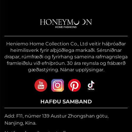
Heniemo Home Collection Co., Ltd veitir háþróaðar
heimilisverk fyrir alþjóðlega markaði. Sérsniðnar
drapar, rúmfræði og fyrirhang sameina rafmagnslega
framleiðslu við efniþróun. 30 ára reynsla og frábærð
gæðastýring. Nánar upplýsingar.
HAFÐU SAMBAND
Add: F11, númer 139 Austur Zhongshan götu,
Nanjing, Kína.