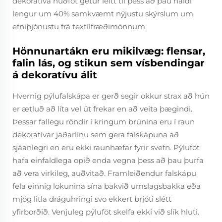
dekoratíva húðföt getur leitt til þess að þau haldi
lengur um 40% samkvæmt nýjustu skýrslum um
efniþjónustu frá textílfræðimönnum.
Hönnunartákn eru mikilvæg: flensar,
falin lás, og stikun sem vísbendingar
á dekoratívu álit
Hvernig pýlufalskápa er gerð segir okkur strax að hún
er ætluð að líta vel út frekar en að veita þægindi.
Þessar fallegu röndir í kringum brúnina eru í raun
dekoratívar jaðarlínu sem gera falskápuna að
sjáanlegri en eru ekki raunhæfar fyrir svefn. Pýluföt
hafa einfaldlega opið enda vegna þess að þau þurfa
að vera virkileg, auðvitað. Framleiðendur falskápu
fela einnig lokunina sína bakvið umslagsbakka eða
mjög litla dráguhringi svo ekkert brjóti slétt
yfirborðið. Venjuleg pýluföt skelfa ekki við slík hluti.