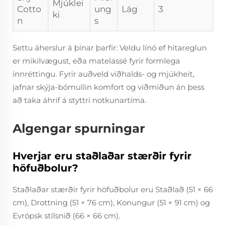
Mjúklei
Cotto
ung
Lág
3
ki
n
s
Settu áherslur á þínar þarfir: Veldu línó ef hitareglun
er mikilvægust, eða matelassé fyrir formlega
innréttingu. Fyrir auðveld viðhalds- og mjúkheit,
jafnar skýja-bómullin komfort og viðmiðun án þess
að taka áhrif á styttri notkunartíma.
Algengar spurningar
Hverjar eru staðlaðar stærðir fyrir
höfuðbolur?
Staðlaðar stærðir fyrir höfuðbolur eru Staðlað (51 × 66
cm), Drottning (51 × 76 cm), Konungur (51 × 91 cm) og
Evrópsk stílsnið (66 × 66 cm).