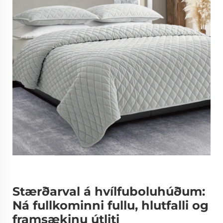
Stærðarval á hvílfuboluhúðum:
Ná fullkominni fullu, hlutfalli og
framsækinu útliti