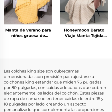
Manta de verano para
Honeymoon Barato
niños gruesa de
Viaje Manta Tejida
poliéster Honeymoon
Vestible Lujo Flecos
para recién nacidos,
Mantas
manta de regalo de
Navidad, tamaño
queen, con volantes
Las colchas king size son cubrecamas
dimensionadas con precisión para ajustarse a
colchones king estándar que miden 76 pulgadas
por 80 pulgadas, con caídas adecuadas que cubren
elegantemente los lados del colchón. Estas piezas
de ropa de cama suelen tener caídas de entre 15 y
18 pulgadas por lado, creando un aspecto
personalizado que complementa las proporciones