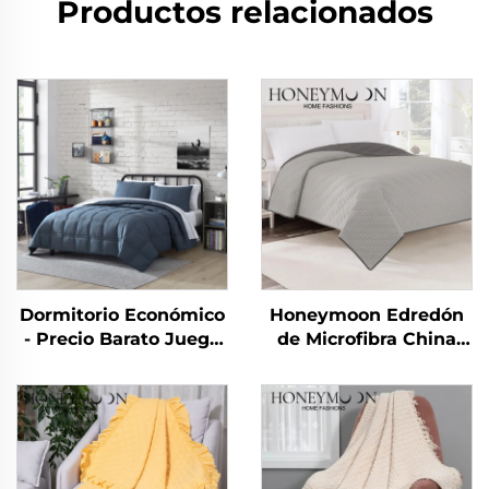
Productos relacionados
Dormitorio Económico
Honeymoon Edredón
- Precio Barato Juego
de Microfibra China
de 10 piezas para el
Verano Edredón
Hogar Uso en
Sábanas Colcha y
Dormitorio
Cubrecamas