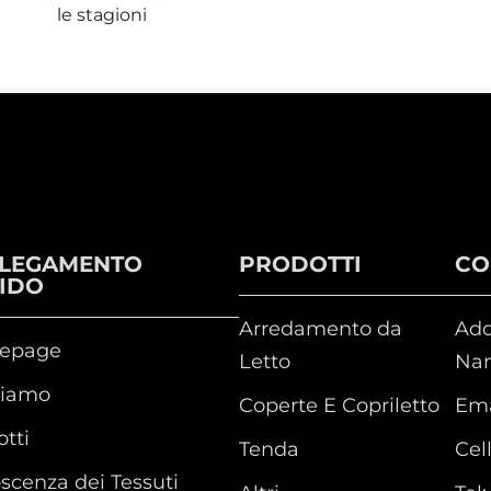
le stagioni
LEGAMENTO
PRODOTTI
CO
IDO
Arredamento da
Add
epage
Letto
Nan
Siamo
Coperte E Copriletto
Ema
tti
Tenda
Cel
scenza dei Tessuti