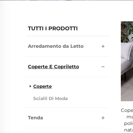
TUTTI I PRODOTTI
Arredamento da Letto
Coperte E Copriletto
Coperte
Scialli Di Moda
Coper
ma
Tenda
pol
nat