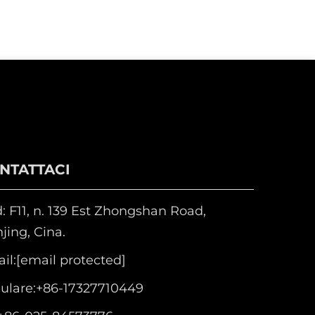
NTATTACI
: F11, n. 139 Est Zhongshan Road,
jing, Cina.
il:
[email protected]
lulare:
+86-17327710449