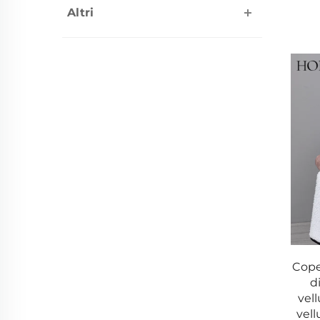
Altri
Coper
d
vell
vell