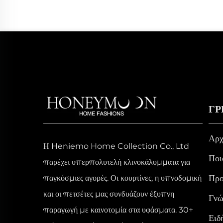
ΓΡ
Αρχ
Η Heniemo Home Collection Co., Ltd
Ποι
παρέχει υπερπολυτελή κλινοκάλυμματα για
Προ
παγκόσμιες αγορές. Οι κουρτίνες, η υπνοδομική
και οι πετσέτες μας συνδυάζουν έξυπνη
Γνώ
παραγωγή με καινοτομία στα υφάσματα. 30+
Ειδ