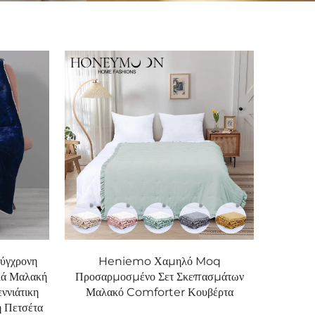
ύγχρονη
Heniemo Χαμηλό Moq
κά Μαλακή
Προσαρμοσμένο Σετ Σκεπασμάτων
ννιάτικη
Μαλακό Comforter Κουβέρτα
 Πετσέτα