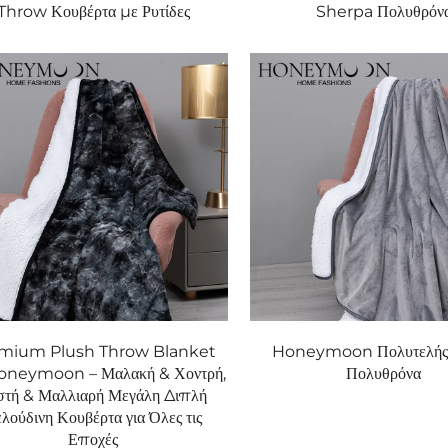
Throw Κουβέρτα με Ρυτίδες
Sherpa Πολυθρόν
mium Plush Throw Blanket
Honeymoon Πολυτελής
oneymoon – Μαλακή & Χοντρή,
Πολυθρόνα
στή & Μαλλιαρή Μεγάλη Διπλή
λούδινη Κουβέρτα για Όλες τις
Εποχές