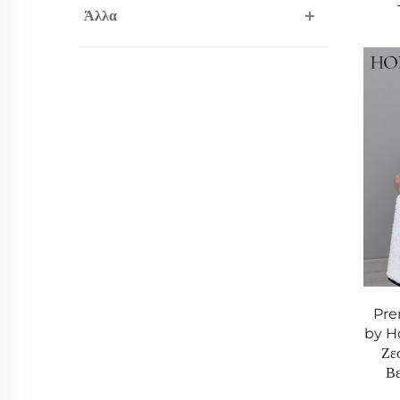
Άλλα
Pre
by H
Ζε
Βε