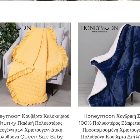
ymoon Κουβέρτα Καλοκαιριού
Honeymoon Χονδρική Σ
hunky Παιδική Πολυεστέρας
100% Πολυεστέρας Εξαιρετι
εογέννητων Χριστουγεννιάτικη
Προσαρμοσμένη Χριστουγε
ολυθρόνα Queen Size Baby
Πολυθρόνα Κουβέρτα Διπλή