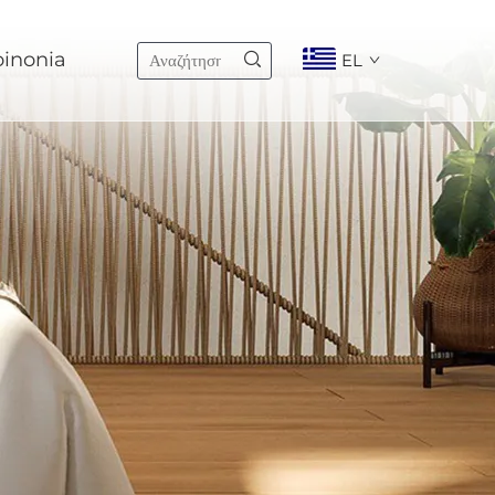
oinonia
EL