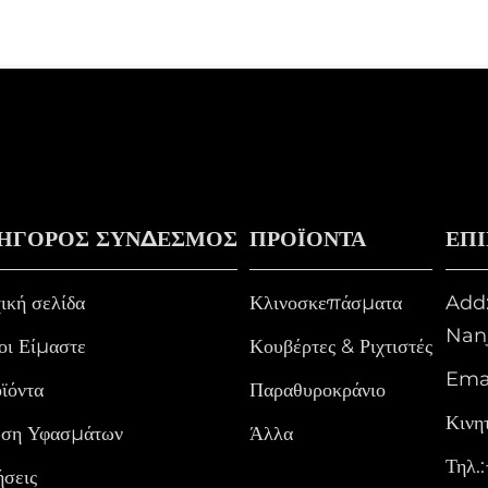
ΗΓΟΡΟΣ ΣΥΝΔΕΣΜΟΣ
ΠΡΟΪΌΝΤΑ
ΕΠ
ική σελίδα
Κλινοσκεπάσματα
Add:
Nanj
οι Είμαστε
Κουβέρτες & Ριχτιστές
Emai
ϊόντα
Παραθυροκράνιο
Κινητ
ση Υφασμάτων
Άλλα
Τηλ.:
ήσεις