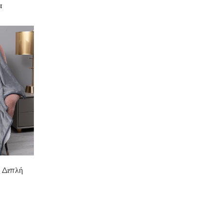
α
 Διπλή