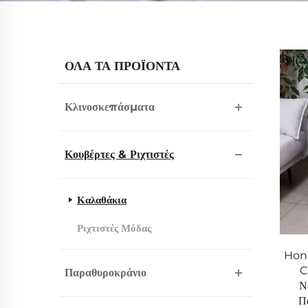
ΟΛΑ ΤΑ ΠΡΟΪΟΝΤΑ
Κλινοσκεπάσματα
Κουβέρτες & Ριχτιστές
Καλαθάκια
Ριχτιστές Μόδας
Hone
C
Παραθυροκράνιο
Ν
Π