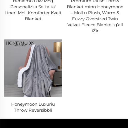
Heniemo Low Moq
Premium Plush Throw
Personalizza Setta ta'
Blanket minn Honeymoon
Lineri Moll Komforter Kvelt
– Moll u Plush, Warm &
Blanket
Fuzzy Oversized Twin
Velvet Fleece Blanket gʼall
iŽir
Honeymoon Luxuriu
Throw Reversibbli