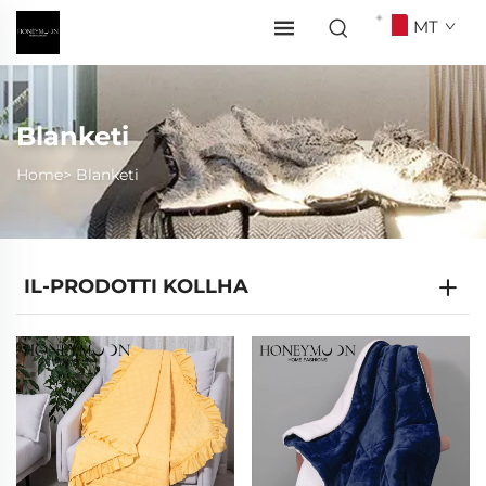
MT
Blanketi
Home>
Blanketi
IL-PRODOTTI KOLLHA