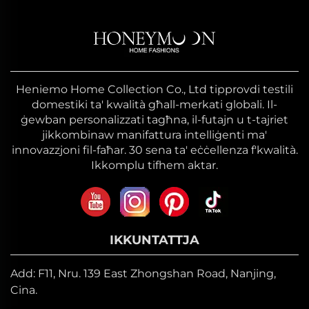
Heniemo Home Collection Co., Ltd tipprovdi testili
domestiki ta' kwalità għall-merkati globali. Il-
ġewban personalizzati tagħna, il-futajn u t-tajriet
jikkombinaw manifattura intelliġenti ma'
innovazzjoni fil-faħar. 30 sena ta' eċċellenza f'kwalità.
Ikkomplu tifhem aktar.
IKKUNTATTJA
Add: F11, Nru. 139 East Zhongshan Road, Nanjing,
Cina.