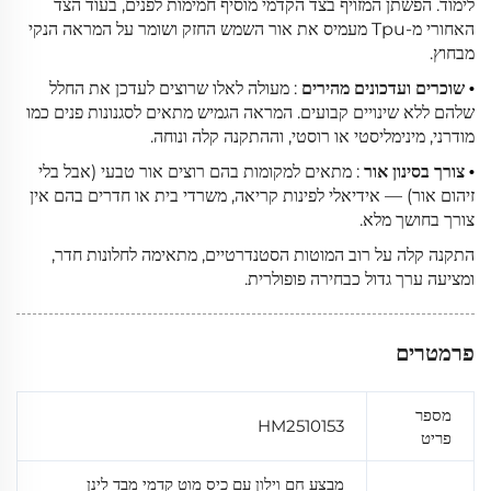
לימוד. הפשתן המזויף בצד הקדמי מוסיף חמימות לפנים, בעוד הצד
האחורי מ-Tpu מעמיס את אור השמש החזק ושומר על המראה הנקי
מבחוץ.
שוכרים ועדכונים מהירים
: מעולה לאלו שרוצים לעדכן את החלל
•
שלהם ללא שינויים קבועים. המראה הגמיש מתאים לסגנונות פנים כמו
מודרני, מינימליסטי או רוסטי, וההתקנה קלה ונוחה.
צורך בסינון אור
: מתאים למקומות בהם רוצים אור טבעי (אבל בלי
•
זיהום אור) — אידיאלי לפינות קריאה, משרדי בית או חדרים בהם אין
צורך בחושך מלא.
התקנה קלה על רוב המוטות הסטנדרטיים, מתאימה לחלונות חדר,
ומציעה ערך גדול כבחירה פופולרית.
פרמטרים
מספר
HM2510153
פריט
מבצע חם וילון עם כיס מוט קדמי מבד לינן