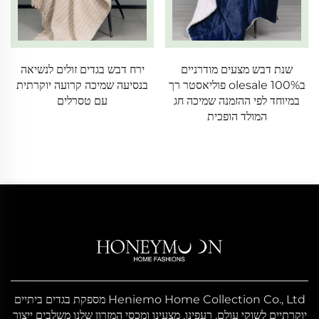
שנת דבש מצעים מודרניים
ירח דבש בגדים זולים לנשיאה
בolesale 100% פוליאסטר רך
בנסיעה שמיכה קרועה יוקרתית
במיוחד לפי ההזמנה שמיכה חג
עם טסרלים
המולד הופכית
Heniemo Home Collection Co., Ltd מספקת בגדים ביתיים
יוקרתיים לשוקי עולם. רעפינו, מצעינו ומכסי המזרון שלנו משלבים ייצור