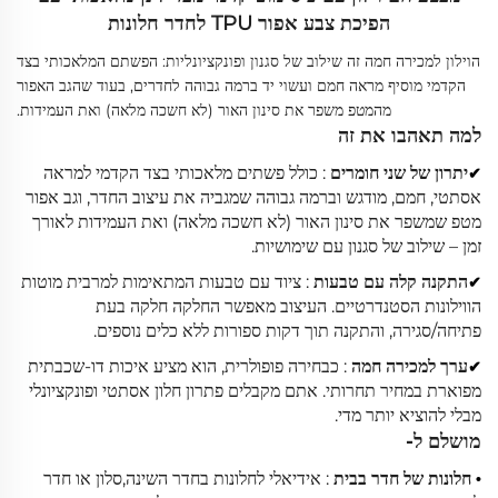
הפיכת צבע אפור TPU לחדר חלונות
הוילון למכירה חמה זה שילוב של סגנון ופונקציונליות: הפשתם המלאכותי בצד
הקדמי מוסיף מראה חמם ועשוי יד ברמה גבוהה לחדרים, בעוד שהגב האפור
מהמטפ משפר את סינון האור (לא חשכה מלאה) ואת העמידות.
למה תאהבו את זה
יתרון של שני חומרים
: כולל פשתים מלאכותי בצד הקדמי למראה
✔
אסתטי, חמם, מודגש וברמה גבוהה שמגביה את עיצוב החדר, וגב אפור
מטפ שמשפר את סינון האור (לא חשכה מלאה) ואת העמידות לאורך
זמן – שילוב של סגנון עם שימושיות.
התקנה קלה עם טבעות
: ציוד עם טבעות המתאימות למרבית מוטות
✔
הווילונות הסטנדרטיים. העיצוב מאפשר החלקה חלקה בעת
פתיחה/סגירה, והתקנה תוך דקות ספורות ללא כלים נוספים.
ערך למכירה חמה
: כבחירה פופולרית, הוא מציע איכות דו-שכבתית
✔
מפוארת במחיר תחרותי. אתם מקבלים פתרון חלון אסתטי ופונקציונלי
מבלי להוציא יותר מדי.
מושלם ל-
חלונות של חדר בבית
: אידיאלי לחלונות בחדר השינה,סלון או חדר
•