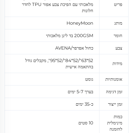
פריט
מלאכותי עם הפיכת צבע אפור TPU לחדר
חלונות
מותג
HoneyMoon
חומר
200GSM בד לינן מלאכותי
צבע
כחול אפרפר/AVENA
52*63"/52*84"/52*95", מקבלים גודל
מידות
בהתאמה אישית
אומנותיות
גומט
זמן דגימה
בערך 5-7 ימים
זמן ייצור
כ-35 ימים
כמות
מינימלית
10 סטים
להזמנה