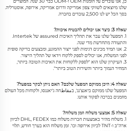
כן, אנו עובדים על הזמנות OEM ו-ODM כבר 30 שנה. המוצרים
שלנו מיוצאים לשווקי צפון אמריקה ודרום אמריקה, אירופה, אוסטרליה.
בסך הכל יש לנו 2,500 עובדים בחברה.
שאלה 3: כיצד אנו יכולים להבטיח איכות?
1. המפעל שלנו עבר את תהליך האיכות assured של Intertek.
והתעודה מתחדשת מדי שנה.
2. אנו תמיד מכינים דגימות לפני ייצור ההמונע, ומבצעים בדיקה סופית
לפני המשלוח, אנו יכולים לספק ללקוח וידאו של תהליך הייצור.
3. העיקרון שלנו הוא "לספק ללקוחות את האיכות הטובה ביותר,
המחיר הנמוך ביותר והשירות הטוב ביותר".
שאלה 4: היכן ממוקם המפעל שלכם? האם ניתן לבקר במפעל?
המפעל שלנו ממוקם ביאנצ'נג', בمقاطחה ג'יאנגסו, ולקוחות מכל העולם
מוזמנים בברכה לפקוד אותנו.
שאלה 5: אמצעי משלוח וזמן משלוח?
1. משלוח מהיר באמצעות חברות משלוח כמו DHL, FEDEX לכיוון
ארה"ב ו-TNT לכיוון אירופה וכו'. זמן משלוח הוא בערך חודש, תלוי