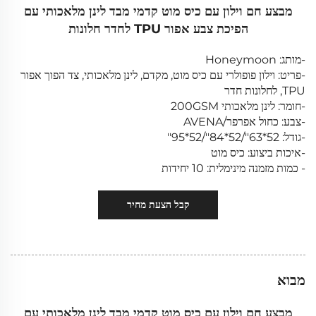
מבצע חם וילון עם כיס מוט קדמי מבד לינן מלאכותי עם
הפיכת צבע אפור TPU לחדר חלונות
-מותג: Honeymoon
-פריט: וילון פופולרי עם כיס מוט, מקדם, לינן מלאכותי, צד הפוך אפור
TPU, לחלונות חדר
-חומר: לינן מלאכותי 200GSM
-צבע: כחול אפרפר/AVENA
-גודל: 52*63''/52*84''/52*95''
-איכות ביצוע: כיס מוט
- כמות מזמנה מינימלית: 10 יחידות
קבל הצעת מחיר
מבוא
מבצע חם וילון עם כיס מוט קדמי מבד לינן מלאכותי עם