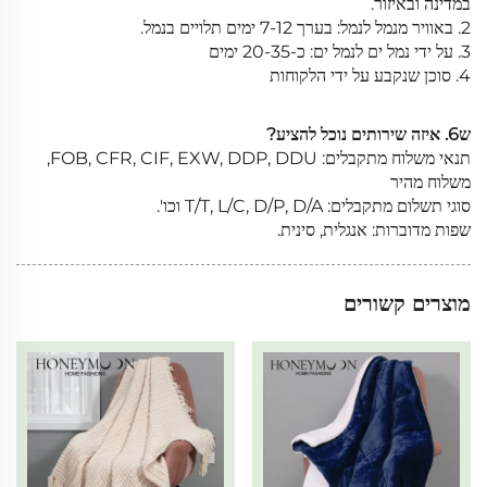
במדינה ובאיזור.
2. באוויר מנמל לנמל: בערך 7-12 ימים תלויים בנמל.
3. על ידי נמל ים לנמל ים: כ-20-35 ימים
4. סוכן שנקבע על ידי הלקוחות
ש6. איזה שירותים נוכל להציע?
תנאי משלוח מתקבלים: FOB, CFR, CIF, EXW, DDP, DDU,
משלוח מהיר
סוגי תשלום מתקבלים: T/T, L/C, D/P, D/A וכו'.
שפות מדוברות: אנגלית, סינית.
מוצרים קשורים