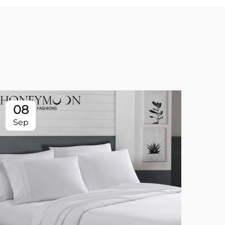
08
0
Sep
Se