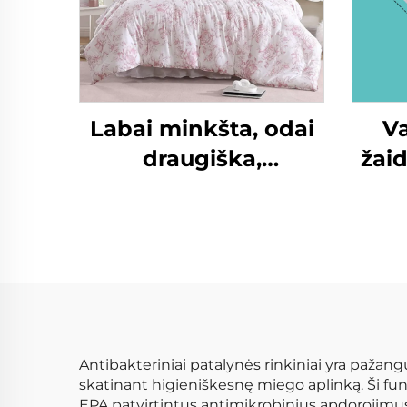
Labai minkšta, odai
Va
draugiška,
žaid
kvėpuojanti
tok
eukalipto
v
mikropluošto
antklodė, lengva
antklodė su pūkų
kil
alternatyva, antklodė
Antibakteriniai patalynės rinkiniai yra pažang
skatinant higieniškesnę miego aplinką. Ši fun
EPA patvirtintus antimikrobinius apdorojimu