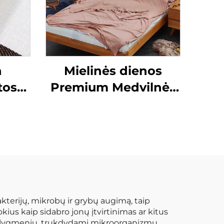
n
Mielinės dienos
tos
Premium Medvilnės
lio
Miego Maišas
s
r
inės
omos
dos
akterijų, mikrobų ir grybų augimą, taip
ius kaip sidabro jonų įtvirtinimas ar kitus
ių lygmeniu, trukdydami mikroorganizmų