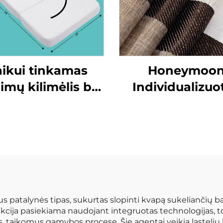
ikui tinkamas
Honeymoo
imų kilimėlis be
Individualizuo
sinų medžiagų,
miegamojo voi
aikų judėjimo
užuolaidos
treniruoklis,
gaminamo
sulankstomas
užuolaidos i
imėlis žaidimams
portjerai sveta
žiedo permat
langų užuolai
us patalynės tipas, sukurtas slopinti kvapą sukeliančių b
kcija pasiekiama naudojant integruotas technologijas, tok
namams
s, taikomus gamybos procese. Šie agentai veikia ląstel