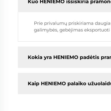
Kuo HENIEMO išsiskiria pramon
Prie privalumų priskiriama daugiau
galimybės, gebėjimas eksportuoti į u
Kokia yra HENIEMO padėtis pr
Kaip HENIEMO palaiko užuolaidų