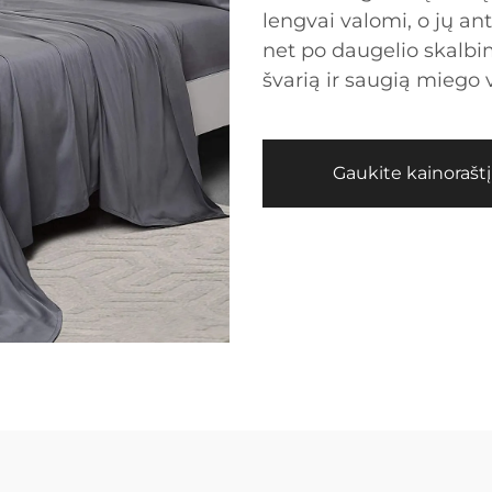
lengvai valomi, o jų an
net po daugelio skalbim
švarią ir saugią miego v
Gaukite kainoraštį