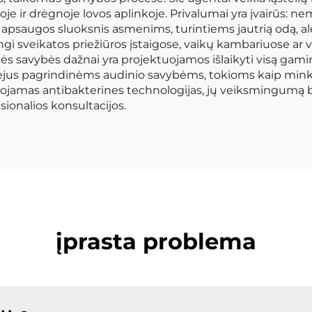
iltoje ir drėgnoje lovos aplinkoje. Privalumai yra įvairūs
apsaugos sluoksnis asmenims, turintiems jautrią odą, ale
tingi sveikatos priežiūros įstaigose, vaikų kambariuose ar
nės savybės dažnai yra projektuojamos išlaikyti visą gam
jus pagrindinėms audinio savybėms, tokioms kaip min
ojamas antibakterines technologijas, jų veiksmingumą bei
ionalios konsultacijos.
įprasta problema