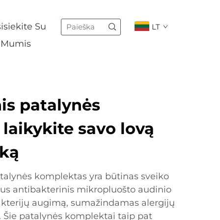
isiekite Su
LT
Mumis
is patalynės
laikykite savo lovą
iką
talynės komplektas yra būtinas sveiko
lus antibakterinis mikropluošto audinio
akterijų augimą, sumažindamas alergijų
ą. Šie patalynės komplektai taip pat