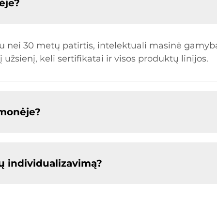
ėje?
 nei 30 metų patirtis, intelektuali masinė gamyba,
žsienį, keli sertifikatai ir visos produktų linijos.
amonėje?
 individualizavimą?