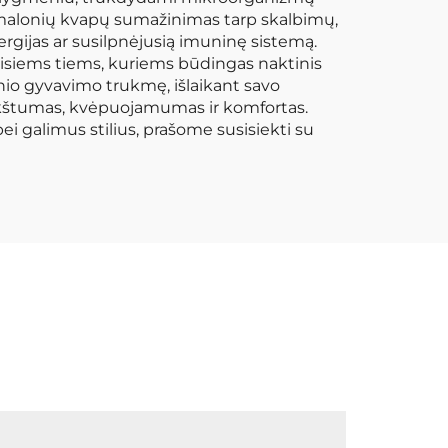
: nemalonių kvapų sumažinimas tarp skalbimų,
rgijas ar susilpnėjusią imuninę sistemą.
 visiems tiems, kuriems būdingas naktinis
inio gyvavimo trukmę, išlaikant savo
kštumas, kvėpuojamumas ir komfortas.
 galimus stilius, prašome susisiekti su