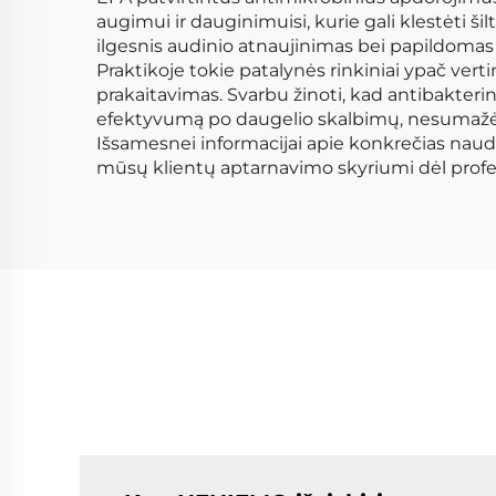
augimui ir dauginimuisi, kurie gali klestėti š
ilgesnis audinio atnaujinimas bei papildomas 
Praktikoje tokie patalynės rinkiniai ypač ver
prakaitavimas. Svarbu žinoti, kad antibakteri
efektyvumą po daugelio skalbimų, nesumažė
Išsamesnei informacijai apie konkrečias naud
mūsų klientų aptarnavimo skyriumi dėl profes