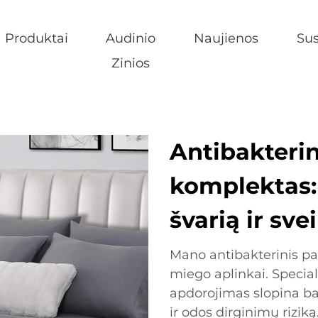
Produktai
Audinio
Naujienos
Sus
Zinios
Antibakterin
komplektas: 
švarią ir sve
Mano antibakterinis pa
miego aplinkai. Specia
apdorojimas slopina b
ir odos dirginimų rizik