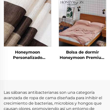
eucalipto, ligero,
Gimnasio Infantil
alternativo a plumas y
Esteras de Juego
edredón
Honeymoon
Bolsa de dormir
Personalizado
Honeymoon Premium
Cortinas de Encaje
de algodón
Listas para Dormitorio
y Sala de Estar con
Ojales Transparentes
para Ventana
Las sábanas antibacterianas son una categoría
avanzada de ropa de cama diseñada para inhibir el
crecimiento de bacterias, microbios y hongos que
causan olores, promoviendo así un entorno de