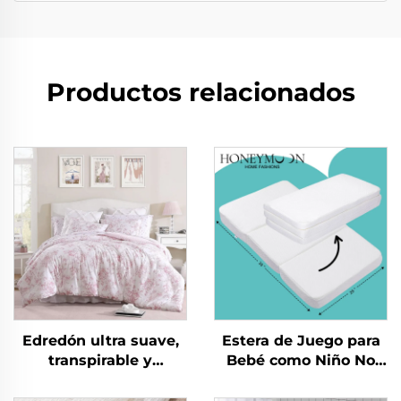
Productos relacionados
Edredón ultra suave,
Estera de Juego para
transpirable y
Bebé como Niño No
respetuoso con la piel,
Tóxica para Gatear
de microfibra de
Estera Plegable para