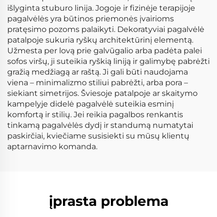
išlyginta stuburo linija. Jogoje ir fizinėje terapijoje
pagalvėlės yra būtinos priemonės įvairioms
pratęsimo pozoms palaikyti. Dekoratyviai pagalvėlė
patalpoje sukuria ryškų architektūrinį elementą.
Užmesta per lovą prie galvūgalio arba padėta palei
sofos viršų, ji suteikia ryškią liniją ir galimybę pabrėžti
gražią medžiagą ar raštą. Ji gali būti naudojama
viena – minimalizmo stiliui pabrėžti, arba pora –
siekiant simetrijos. Šviesoje patalpoje ar skaitymo
kampelyje didelė pagalvėlė suteikia esminį
komfortą ir stilių. Jei reikia pagalbos renkantis
tinkamą pagalvėlės dydį ir standumą numatytai
paskirčiai, kviečiame susisiekti su mūsų klientų
aptarnavimo komanda.
įprasta problema