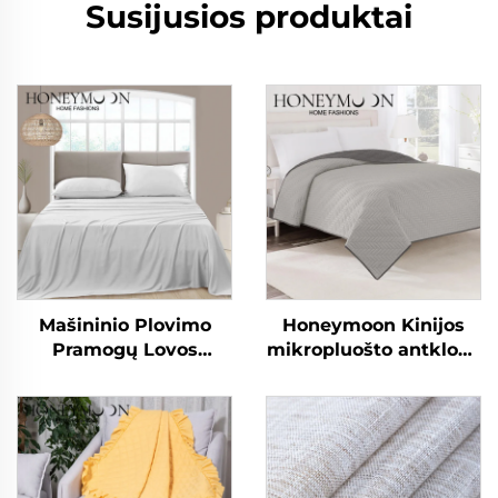
Susijusios produktai
Mašininio Plovimo
Honeymoon Kinijos
Pramogų Lovos
mikropluošto antklodė
Reikalų Kūdikio
vasaros antklodės
Šilkinės Minkštos
užuolaidos ir
Antklodės Rinkinys
užuolaidos