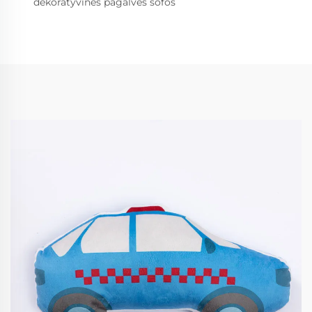
dekoratyvinės pagalvės sofos