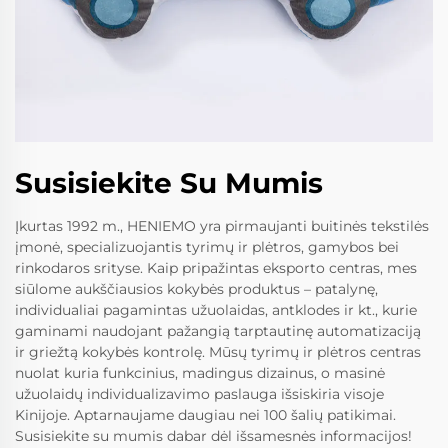
Susisiekite Su Mumis
Įkurtas 1992 m., HENIEMO yra pirmaujanti buitinės tekstilės
įmonė, specializuojantis tyrimų ir plėtros, gamybos bei
rinkodaros srityse. Kaip pripažintas eksporto centras, mes
siūlome aukščiausios kokybės produktus – patalynę,
individualiai pagamintas užuolaidas, antklodes ir kt., kurie
gaminami naudojant pažangią tarptautinę automatizaciją
ir griežtą kokybės kontrolę. Mūsų tyrimų ir plėtros centras
nuolat kuria funkcinius, madingus dizainus, o masinė
užuolaidų individualizavimo paslauga išsiskiria visoje
Kinijoje. Aptarnaujame daugiau nei 100 šalių patikimai.
Susisiekite su mumis dabar dėl išsamesnės informacijos!