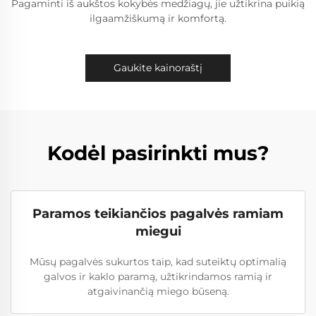
Pagaminti iš aukštos kokybės medžiagų, jie užtikrina puikią
ilgaamžiškumą ir komfortą.
Gaukite kainoraštį
Kodėl pasirinkti mus?
Paramos teikiančios pagalvės ramiam
miegui
Mūsų pagalvės sukurtos taip, kad suteiktų optimalią
galvos ir kaklo paramą, užtikrindamos ramią ir
atgaivinančią miego būseną.