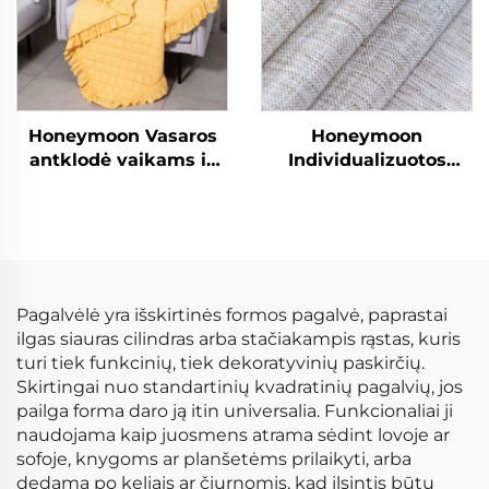
Honeymoon Vasaros
Honeymoon
antklodė vaikams iš
Individualizuotos
poliesterio naujagimių
miegamojo voilio
Kalėdų antklodė su
užuolaidos
rauktais
gaminamos
užuolaidos ir portjerai
svetainės žiedo
permatomos langų
Pagalvėlė yra išskirtinės formos pagalvė, paprastai
užuolaidos namams
ilgas siauras cilindras arba stačiakampis rąstas, kuris
turi tiek funkcinių, tiek dekoratyvinių paskirčių.
Skirtingai nuo standartinių kvadratinių pagalvių, jos
pailga forma daro ją itin universalia. Funkcionaliai ji
naudojama kaip juosmens atrama sėdint lovoje ar
sofoje, knygoms ar planšetėms prilaikyti, arba
dedama po keliais ar čiurnomis, kad ilsintis būtų