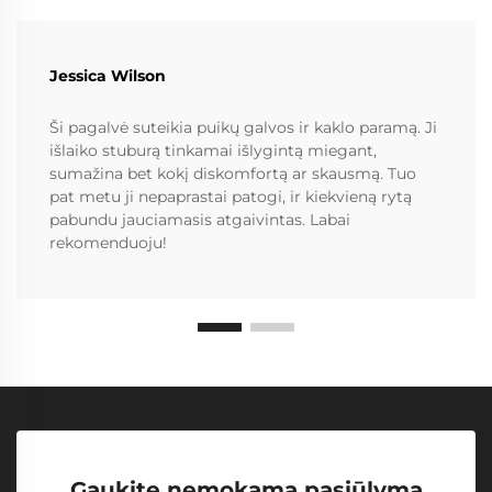
Jessica Wilson
Ši pagalvė suteikia puikų galvos ir kaklo paramą. Ji
išlaiko stuburą tinkamai išlygintą miegant,
sumažina bet kokį diskomfortą ar skausmą. Tuo
pat metu ji nepaprastai patogi, ir kiekvieną rytą
pabundu jauciamasis atgaivintas. Labai
rekomenduoju!
Gaukite nemokamą pasiūlymą