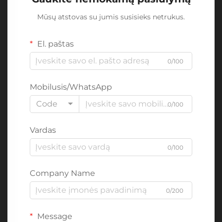
Mūsų atstovas su jumis susisieks netrukus.
El. paštas
0/100
Mobilusis/WhatsApp
Code
0/100
Vardas
0/100
Company Name
0/200
Message