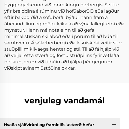
byggingarkennd við innreikingu herbergis. Settur
yfir breiddina á rúminu við höfðaborðið eða lagður
eftir bakborðið á sofuborði býður hann fram á
áberandi línu og möguleika á að sýna fallegt efni eða
mynstur. Hann má nota einn til að gefa
minimalistískan skilaboð eða í pörum til að búa til
samhverfu. Á sólarherbergi eða lesniskóki veitir stór
stuðpilli mikilvaega hentar og stíl. Til að fá hjálp við
að velja rétta stærð og föstu stuðpilins fyrir ætlaða
notkun, erum við tilbúin að hjálpa þér gegnum
viðskiptavinamiðstöðina okkar.
venjuleg vandamál
Hvaða sjálfvirkni og framleiðslustærð hefur