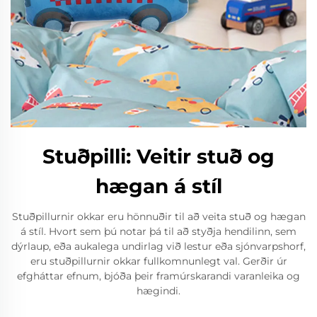
Stuðpilli: Veitir stuð og
hægan á stíl
Stuðpillurnir okkar eru hönnuðir til að veita stuð og hægan
á stíl. Hvort sem þú notar þá til að styðja hendilinn, sem
dýrlaup, eða aukalega undirlag við lestur eða sjónvarpshorf,
eru stuðpillurnir okkar fullkomnunlegt val. Gerðir úr
efgháttar efnum, bjóða þeir framúrskarandi varanleika og
hægindi.