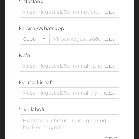
Netfang
0/100
Farsími/Whatsapp
Code
0/100
Nafn
0/100
Fyrirtækisnafn
0/200
Skilaboð
0/1000