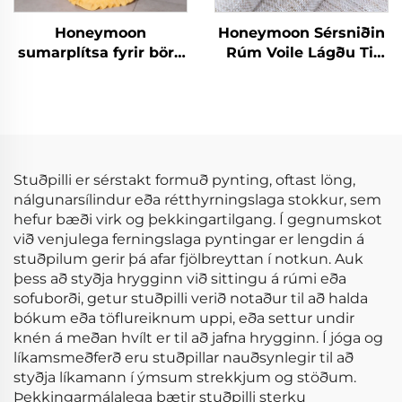
Honeymoon
Honeymoon Sérsniðin
sumarplítsa fyrir börn
Rúm Voile Lágðu Til
með röndum og
Skjöldur & Drapes
rjúfum
Stofuhljóð Grommet
Sjáíður Gluggaskjöl
fyrir Heimilið
Stuðpilli er sérstakt formuð pynting, oftast löng,
nálgunarsílindur eða rétthyrningslaga stokkur, sem
hefur bæði virk og þekkingartilgang. Í gegnumskot
við venjulega ferningslaga pyntingar er lengdin á
stuðpilum gerir þá afar fjölbreyttan í notkun. Auk
þess að styðja hrygginn við sittingu á rúmi eða
sofuborði, getur stuðpilli verið notaður til að halda
bókum eða töflureiknum uppi, eða settur undir
knén á meðan hvílt er til að jafna hrygginn. Í jóga og
líkamsmeðferð eru stuðpillar nauðsynlegir til að
styðja líkamann í ýmsum strekkjum og stöðum.
Þekkingarmálalega bætir stuðpilli sterku