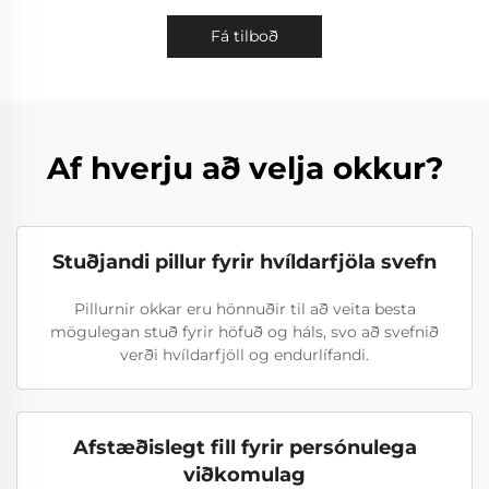
Fá tilboð
Af hverju að velja okkur?
Stuðjandi pillur fyrir hvíldarfjöla svefn
Pillurnir okkar eru hönnuðir til að veita besta
mögulegan stuð fyrir höfuð og háls, svo að svefnið
verði hvíldarfjöll og endurlífandi.
Afstæðislegt fill fyrir persónulega
viðkomulag