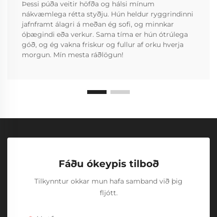
Þessi púða veitir höfða og hálsi mínum
nákvæmlega rétta styðju. Hún heldur ryggrindinni
jafnframt álagri á meðan ég sofi, og minnkar
óþægindi eða verkur. Sama tíma er hún ótrúlega
góð, og ég vakna friskur og fullur af orku hverja
morgun. Mín mesta ráðlögun!
Fáðu ókeypis tilboð
Tilkynntur okkar mun hafa samband við þig
fljótt.