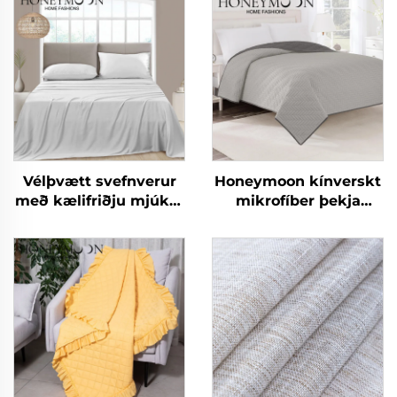
Vélþvætt svefnverur
Honeymoon kínverskt
með kælifriðju mjúkar
mikrofíber þekja
og silki
sumar þekja skaut
svefnpokar og hylki