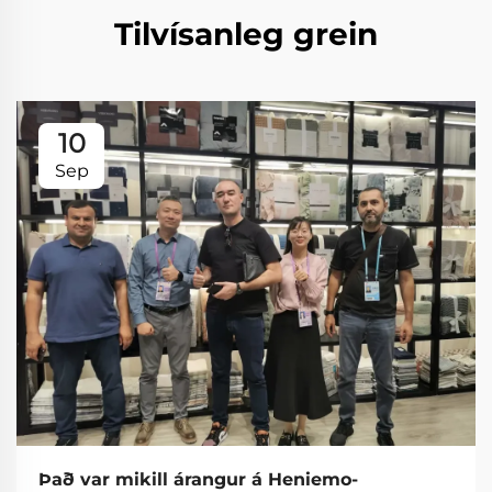
Tilvísanleg grein
10
Sep
Það var mikill árangur á Heniemo-