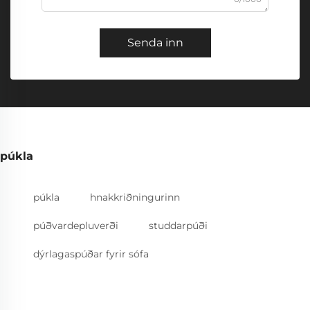
Senda inn
púkla
púkla
hnakkriðningurinn
púðvardepluverði
studdarpúði
dýrlagaspúðar fyrir sófa