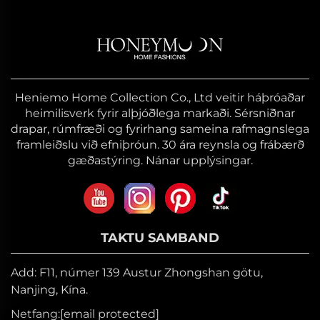
Heniemo Home Collection Co., Ltd veitir háþróaðar
heimilisverk fyrir alþjóðlega markaði. Sérsniðnar
drapar, rúmfræði og fyrirhang sameina rafmagnslega
framleiðslu við efniþróun. 30 ára reynsla og frábærð
gæðastýring. Nánar upplýsingar.
TAKTU SAMBAND
Add: F11, númer 139 Austur Zhongshan götu,
Nanjing, Kína.
Netfang:
[email protected]