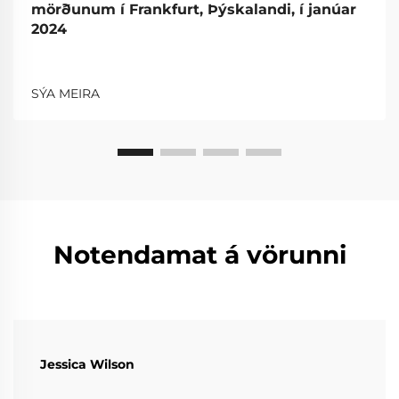
mörðunum í Frankfurt, Þýskalandi, í janúar
2024
SÝA MEIRA
Notendamat á vörunni
Jessica Wilson