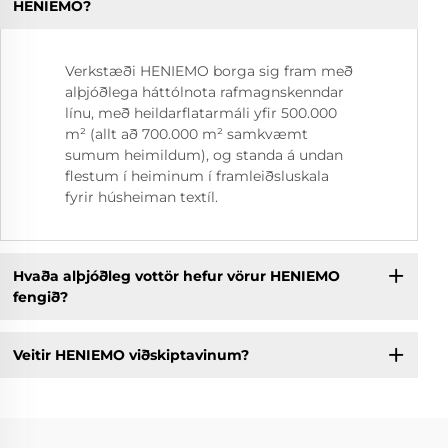
HENIEMO?
Verkstæði HENIEMO borga sig fram með
alþjóðlega háttólnota rafmagnskenndar
línu, með heildarflatarmáli yfir 500.000
m² (allt að 700.000 m² samkvæmt
sumum heimildum), og standa á undan
flestum í heiminum í framleiðsluskala
fyrir húsheiman textíl.
Hvaða alþjóðleg vottör hefur vörur HENIEMO
fengið?
Veitir HENIEMO viðskiptavinum?