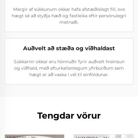
Margir af súkkunum okkar hafa afstæðislegt fill, svo
hægt sé að styðja hæð og fastleika eftir persónulegri
metnaði.
Auðvelt að stæða og viðhaldast
Súkkarnir okkar eru hönnuðir fyrir auðvelt hreinsun
og viðhald, með afturkallanlegum yfirburðum sem
hægt er að vaska í vél til einföldunar.
Tengdar vörur