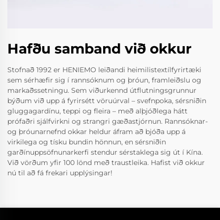
Hafðu samband við okkur
Stofnað 1992 er HENIEMO leiðandi heimilistextílfyrirtæki
sem sérhæfir sig í rannsóknum og þróun, framleiðslu og
markaðssetningu. Sem viðurkennd útflutningsgrunnur
býðum við upp á fyrirsétt vöruúrval – svefnpoka, sérsniðin
gluggagardínu, teppi og fleira – með alþjóðlega hátt
prófaðri sjálfvirkni og strangri gæðastjórnun. Rannsóknar-
og þróunarnefnd okkar heldur áfram að bjóða upp á
virkilega og tísku bundin hönnun, en sérsniðin
garðínuppsöfnunarkerfi stendur sérstaklega sig út í Kína.
Við vörðum yfir 100 lönd með traustleika. Hafist við okkur
nú til að fá frekari upplýsingar!