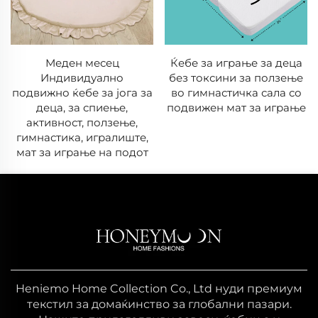
Меден месец
Ќебе за играње за деца
Индивидуално
без токсини за ползење
подвижно ќебе за јога за
во гимнастичка сала со
деца, за спиење,
подвижен мат за играње
активност, ползење,
гимнастика, игралиште,
мат за играње на подот
Heniemo Home Collection Co., Ltd нуди премиум
текстил за домаќинство за глобални пазари.