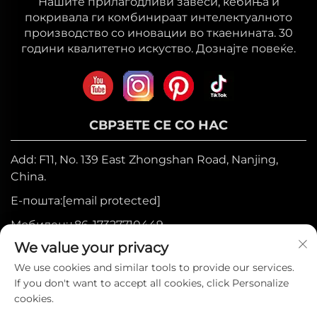
Нашите прилагодливи завеси, ќебиња и
покривала ги комбинираат интелектуалното
производство со иновации во ткаенината. 30
години квалитетно искуство. Дознајте повеќе.
СВРЗЕТЕ СЕ СО НАС
Add: F11, No. 139 East Zhongshan Road, Nanjing,
China.
Е-пошта:
[email protected]
Мобилен:
+86-17327710449
We value your privacy
Тел.:
+86-025-84573776
We use cookies and similar tools to provide our services.
If you don't want to accept all cookies, click Personalize
Авторски права © 2025 година од страна на
cookies.
Heniemo Home Collection Co., Ltd. —