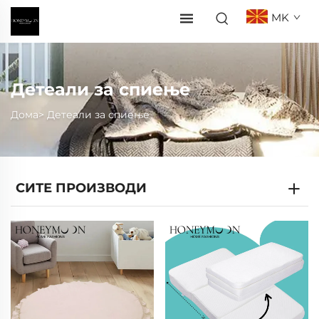
MK
Детеали за спиење
Дома>
Детеали за спиење
СИТЕ ПРОИЗВОДИ