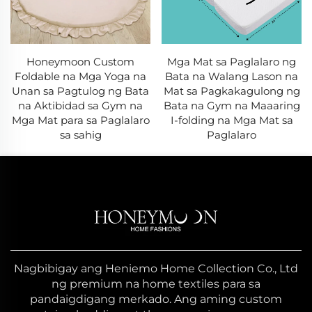
Honeymoon Custom
Mga Mat sa Paglalaro ng
Foldable na Mga Yoga na
Bata na Walang Lason na
Unan sa Pagtulog ng Bata
Mat sa Pagkakagulong ng
na Aktibidad sa Gym na
Bata na Gym na Maaaring
Mga Mat para sa Paglalaro
I-folding na Mga Mat sa
sa sahig
Paglalaro
Nagbibigay ang Heniemo Home Collection Co., Ltd
ng premium na home textiles para sa
pandaigdigang merkado. Ang aming custom