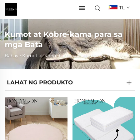
TL
Kumot at Kobre-kama para sa
mga Bata
Bahay>
Kumot at Kobre-kama para sa mga Bata
LAHAT NG PRODUKTO