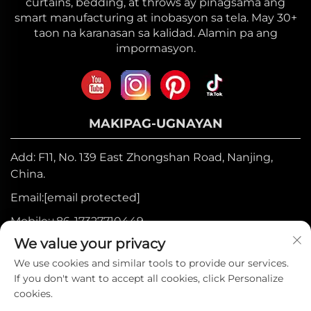
curtains, bedding, at throws ay pinagsama ang
smart manufacturing at inobasyon sa tela. May 30+
taon na karanasan sa kalidad. Alamin pa ang
impormasyon.
MAKIPAG-UGNAYAN
Add: F11, No. 139 East Zhongshan Road, Nanjing,
China.
Email:
[email protected]
Mobile:
+86-17327710449
We value your privacy
Telepono:
+86-025-84573776
We use cookies and similar tools to provide our services.
If you don't want to accept all cookies, click Personalize
Copyright © 2025 ng Heniemo Home
cookies.