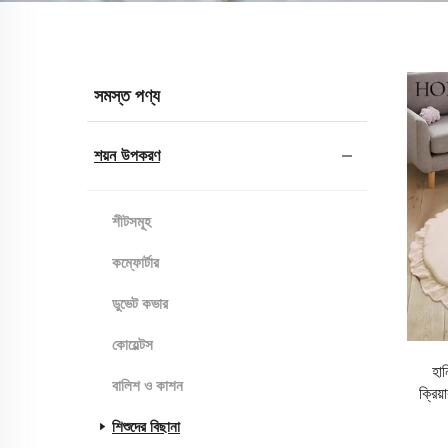
সমস্ত পণ্য
শয়ন উপকরণ
শীটসমূহ
কম্ফোর্টার
ডুভেট কভার
কোয়েল্টস
হান
বালিশ ও কাশন
ক্রিয
শিশুদের বিছানা