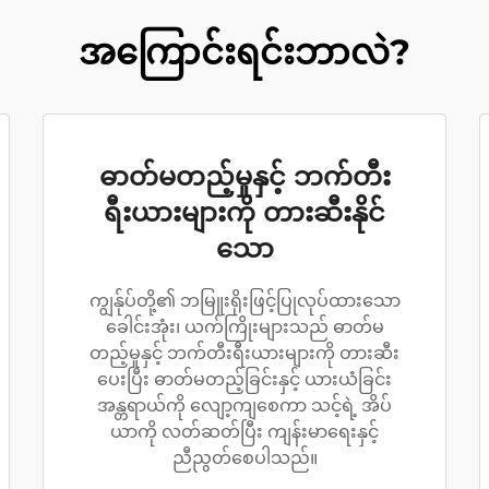
အကြောင်းရင်းဘာလဲ?
ဓာတ်မတည့်မှုနှင့် ဘက်တီး
ရီးယားများကို တားဆီးနိုင်
သော
ကျွန်ုပ်တို့၏ ဘမြူးရိုးဖြင့်ပြုလုပ်ထားသော
ခေါင်းအုံး၊ ယက်ကြိုးများသည် ဓာတ်မ
တည့်မှုနှင့် ဘက်တီးရီးယားများကို တားဆီး
ပေးပြီး ဓာတ်မတည့်ခြင်းနှင့် ယားယံခြင်း
အန္တရာယ်ကို လျော့ကျစေကာ သင့်ရဲ့ အိပ်
ယာကို လတ်ဆတ်ပြီး ကျန်းမာရေးနှင့်
ညီညွတ်စေပါသည်။