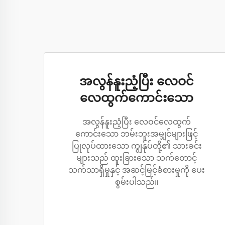
အလွန်နူးညံ့ပြီး လေဝင်
လေထွက်ကောင်းသော
အလွန်နူးညံ့ပြီး လေဝင်လေထွက်
ကောင်းသော ဘမ်းဘူးအမျှင်များဖြင့်
ပြုလုပ်ထားသော ကျွန်ုပ်တို့၏ သားခင်း
များသည် ထူးခြားသော သက်တောင့်
သက်သာရှိမှုနှင့် အဆင့်မြင့်ခံစားမှုကို ပေး
စွမ်းပါသည်။