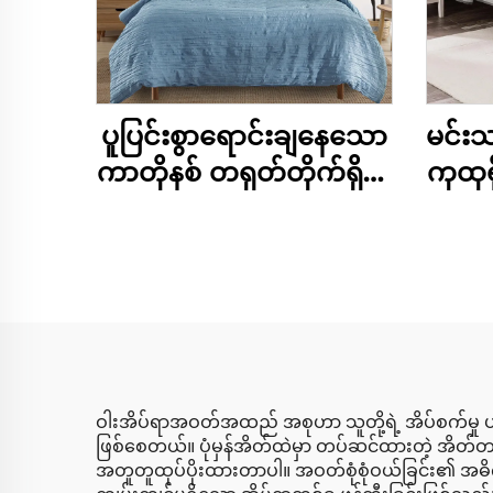
ပူပြင်းစွာရောင်းချနေသော
မင်းသမ
ကာတိုနစ် တရုတ်တိုက်ရိုက်
ကုထု
အိပ်ယာစုံ မိုက်ခရိုဖိုင်ဘာ
ကုထု
ခြောက်သွေ့သော အရောင်
ဆို
တစ်မျိုးထုံးဒူဗက်ဖုံးစုံ
များ 
ဝါးအိပ်ရာအဝတ်အထည် အစုဟာ သူတို့ရဲ့ အိပ်စက်မှု ပတ်ဝန
ဖြစ်စေတယ်။ ပုံမှန်အိတ်ထဲမှာ တပ်ဆင်ထားတဲ့ အိတ်တစ်ခ
အတူတူထုပ်ပိုးထားတာပါ။ အဝတ်စုံစုံဝယ်ခြင်း၏ အဓိကအကျ