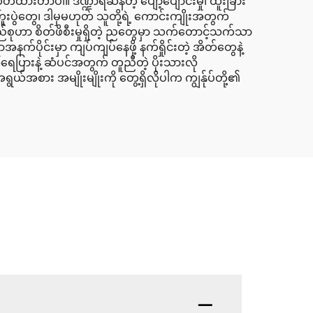
ထုတ်ထားတာပါ။ ဒဏ္ဍာရီဆန်တဲ့ ပျော့ပျောင်းမှု၊ ထူးခြား
စ်ကူးပွဲတွေ၊ ဒါမှမဟုတ် သူတို့ရဲ့ ကောင်းကျိုးအတွက်
ည်စုဟာ စိတ်ဖိစီးမှုရှိတဲ့ ညတွေမှာ သက်တောင့်သက်သာ
က်ပိုင်းမှာ ကျပ်ကျပ်နေဖို့ နက်ရှိုင်းတဲ့ အိတ်တွေနဲ့
ပြားနဲ့ ဆံပင်အတွက် တူညီတဲ့ ပိုးသားလို
်အစား အမျိုးမျိုးကို တွေ့ရှိလိုပါက ကျွန်ုပ်တို့၏