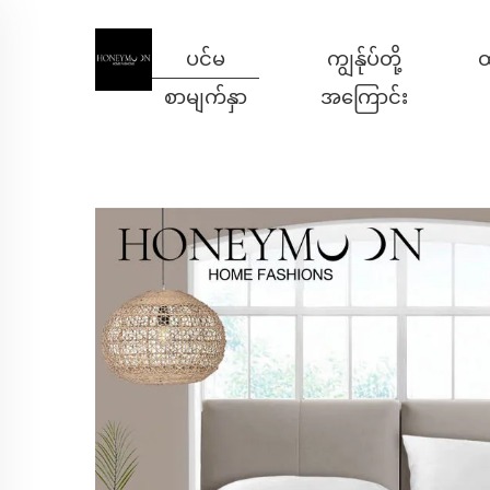
ပင်မ
ကျွန်ုပ်တို့
ထ
စာမျက်နှာ
အကြောင်း