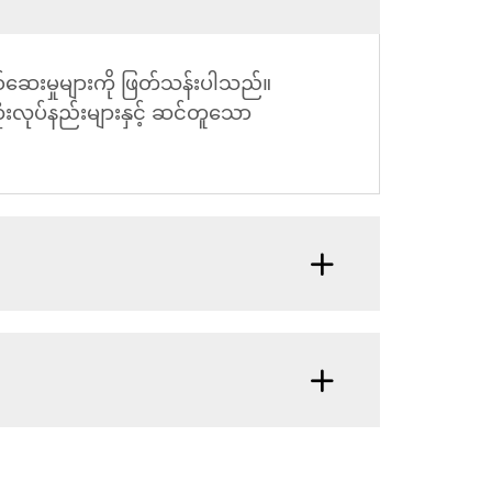
စ်ဆေးမှုများကို ဖြတ်သန်းပါသည်။
ထုံးလုပ်နည်းများနှင့် ဆင်တူသော