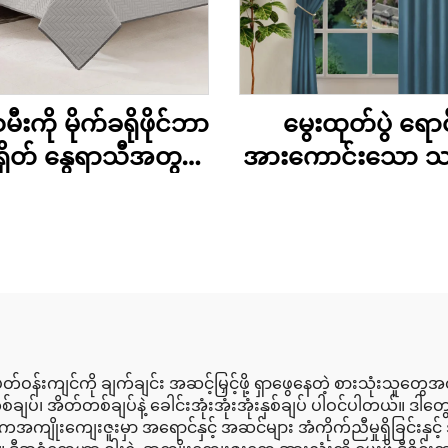
ီးကို မိုက်ခရိုဖိုင်ဘာ
မွေးထုတ်ပွဲ ရောင
ရှိတ် နွေရာသီအတွက်
အားကောင်းသော 
ရှိတ် အုတ်အကာများ
ပျော့ပျော့တို့ခြား
းထားသော အုတ်အကာ
ပိတ်ထားသော ပြော
နှင့် ဖုံးအုပ်ရန် အကာ
နိုင်သော မှေးခိုင်း
များ
အိပ်ခန်းကိုပိတ်ထ
မှေးခိုင်းများ
်းကျင်ကို ချက်ချင်း အဆင့်မြှင့်ဖို့ ရှာဖွေနေတဲ့ စားသုံးသူတွေအတ
ျပ်၊ အိတ်တစ်ချပ်နဲ့ ခေါင်းအုံးအုံးအုံးနှစ်ချပ် ပါဝင်ပါတယ်။ ဒါ
ိုးကျေးဇူးမှာ အရောင်နှင့် အဆင်များ အံကိုက်ညီမှုရှိခြင်းနှင့်