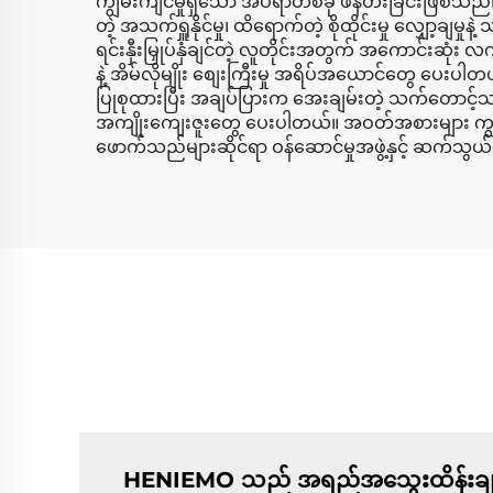
ကျွမ်းကျင်မှုရှိသော အိပ်ရာတစ်ခု ဖန်တီးခြင်းဖြစ်သည်။
တဲ့ အသက်ရှူနိုင်မှု၊ ထိရောက်တဲ့ စိုထိုင်းမှု လျှော့ချ
ရင်းနှီးမြှုပ်နှံချင်တဲ့ လူတိုင်းအတွက် အကောင်းဆ
နဲ့ အိမ်လိုမျိုး စျေးကြီးမှု အရိပ်အယောင်တွေ ပေးပါတယ်
ပြုစုထားပြီး အချပ်ပြားက အေးချမ်းတဲ့ သက်တောင့်သ
အကျိုးကျေးဇူးတွေ ပေးပါတယ်။ အဝတ်အစားများ ကျွန်ုပ်တ
ဖောက်သည်များဆိုင်ရာ ဝန်ဆောင်မှုအဖွဲ့နှင့် ဆက်သွ
HENIEMO သည် အရည်အသွေးထိန်းချုပ်