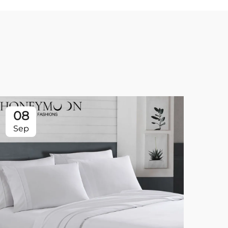
08
0
Sep
Se