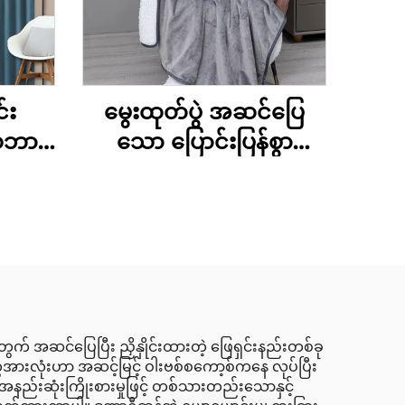
်း
မွေးထုတ်ပွဲ အဆင်ပြေ
သဘာဝ
သော ပြောင်းပြန်စွာ
ထားသော
ဝတ်ဆင်နိုင်သော အုတ်မြစ်
င်းလဲ
များ
ားသော
ွက် အဆင်ပြေပြီး ညှိနှိုင်းထားတဲ့ ဖြေရှင်းနည်းတစ်ခု
တွေအားလုံးဟာ အဆင့်မြင့် ဝါးဗစ်စကော့စ်ကနေ လုပ်ပြီး
 အနည်းဆုံးကြိုးစားမှုဖြင့် တစ်သားတည်းသောနှင့်