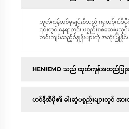
ထုတ်ကုန်တစ်ခုချင်းစီသည် ဂရုတစိုက်ဒီဇ
၎င်းတွင် နေရာတွင်း ပစ္စည်းစစ်ဆေးမှုလုပ်င
တင်းကျပ်သည့်စံနှုန်းများကို အသုံးပြုနို
HENIEMO သည် ထုတ်ကုန်အတည်ပြုချ
ဟင်နီအီမို၏ ခါးဆွဲပစ္စည်းများတွင် 