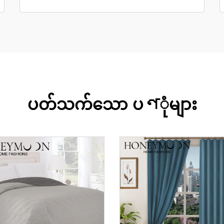
ပတ်သက်သော ပণုံများ