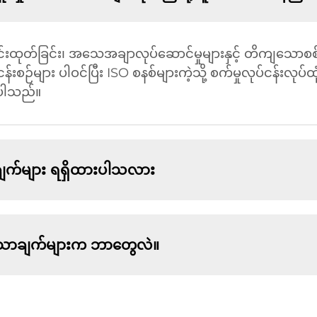
ိုင်းထုတ်ခြင်း၊ အသေအချာလုပ်ဆောင်မှုများနှင့် တိကျသောစ
န်းစဉ်များ ပါဝင်ပြီး ISO စနစ်များကဲ့သို့ စက်မှုလုပ်ငန်းလုပ်
င်ပါသည်။
က်များ ရရှိထားပါသလား
အားသာချက်များက ဘာတွေလဲ။