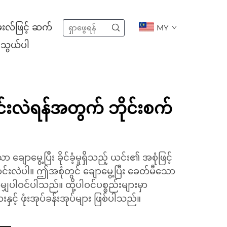
းလ်ဖြင့် ဆက်
MY
သွယ်ပါ
်းလဲရန်အတွက် ဘိုင်းစက်
 ချောမွေ့ပြီး ခိုင်ခံ့မှုရှိသည့် ယင်း၏ အစုံဖြင့်
ြောင်းလဲပါ။ ဤအစုံတွင် ချောမွေ့ပြီး ခေတ်မီသော
ှပါဝင်ပါသည်။ ထို့ပါဝင်ပစ္စည်းများမှာ
ားနှင့် ဖုံးအုပ်ခန်းအုပ်များ ဖြစ်ပါသည်။