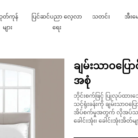
ုတ်ကုန်
ပြင်ဆင်ပညာ လေ့လာ
သတင်း
အီးမေ
များ
ရေး
ချမ်းသာဝပြောင
အစုံ
ဘိုင်းစက်ဖြင့် ပြုလုပ်ထားသော
သင့်ရုံးခန်းကို ချမ်းသာဝပ
အိပ်စက်မှုအတွက် လိုအပ်သမျ
ခေါင်းအုံး၊ ခေါင်းအုံးအိတ်မျ