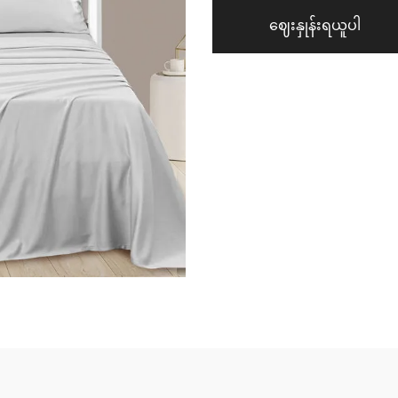
ဈေးနှုန်းရယူပါ