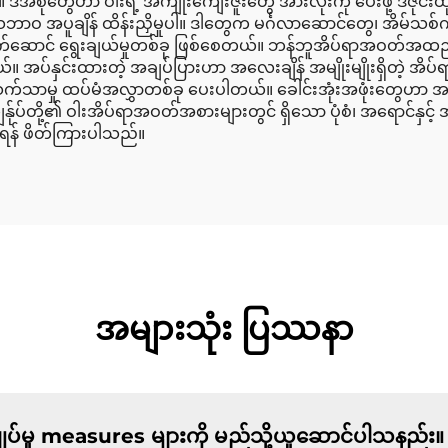
 ဒီအစုံတွေဟာ ဝါးရဲ့ အကျိုးကျေးဇူးတွေ အားလုံးကို ပေးဖို့ ဒီဇိုင်း
မှုနဲ့ သဘာဝ အပူချိန် ထိန်းညှိမှုပါ။ ဒါတွေက မင်္ဂလာဆောင်တွေ၊ အိမ်သ
ုံး လက်ဆောင် ရွေးချယ်မှုတစ်ခု ဖြစ်စေတယ်။ ဘန်ဘူအိပ်ရာအဝတ်အထ
။ အပ်နှင်းထားတဲ့ အချပ်ပြားဟာ အလေးချိန် အမျိုးမျိုးရှိတဲ့ အိပ်ရာအန
က်သာမှု ထပ်မံအလွှာတစ်ခု ပေးပါတယ်။ ခေါင်းအုံးအဖုံးတွေဟာ အရေ
ို့၏ ဝါးအိပ်ရာအဝတ်အစားများတွင် ရှိသော ပုံစံ၊ အရောင်နှင့် အရွယ
ယ်ရန် ဖိတ်ကြားပါသည်။
အများသုံး ပြဿနာ
မှု measures များကို မည်သို့ယူဆောင်ပါသနည်း။