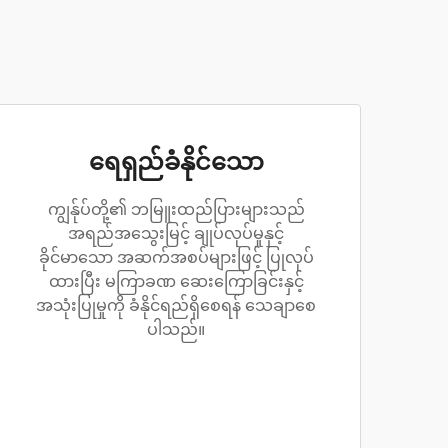
ရေရှည်ခံနိုင်သော
ကျွန်ုပ်တို့၏ ဘမြူးထည်ပြားများသည်
အရည်အသွေးမြင့် ချုပ်လုပ်မှုနှင့်
ခိုင်မာသော အဆက်အစပ်များဖြင့် ပြုလုပ်
ထားပြီး မကြာခဏ ဆေးကြောခြင်းနှင့်
အသုံးပြုမှုကို ခံနိုင်ရည်ရှိစေရန် သေချာစေ
ပါသည်။