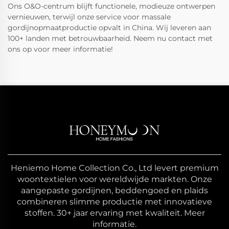
Ons O&O-centrum blijft functionele, modieuze ontwerpen
vernieuwen, terwijl onze service voor massale
gordijnopmaatproductie opvalt in China. Wij leveren aan
100+ landen met betrouwbaarheid. Neem nu contact met
ons op voor meer informatie!
Heniemo Home Collection Co., Ltd levert premium
woontextielen voor wereldwijde markten. Onze
aangepaste gordijnen, beddengoed en plaids
combineren slimme productie met innovatieve
stoffen. 30+ jaar ervaring met kwaliteit. Meer
informatie.