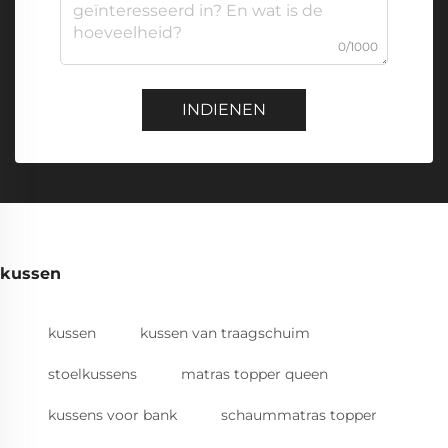
0/1000
INDIENEN
kussen
kussen
kussen van traagschuim
stoelkussens
matras topper queen
kussens voor bank
schaummatras topper