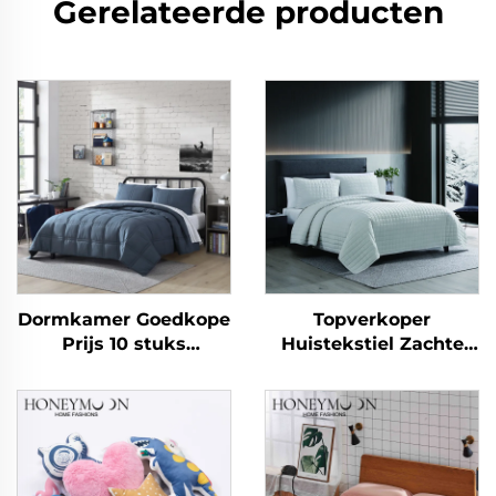
Gerelateerde producten
Dormkamer Goedkope
Topverkoper
Prijs 10 stuks
Huistekstiel Zachte
Thuisgebruik
Flanel Fleece Pluizige
Comforter Set
Omkeerbare
Slaapkamer
Beddenlinnen Plush
Sherpa Comforter en
Deken Sets