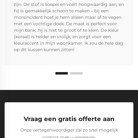
zijn. De stof is soepel en voelt hoogwaardig aan, en
hij is gemakkelijk schoon te maken – bij een
morsincident hoef je hem alleen maar af te vegen
met een vochtige doek. De maat is perfect voor
mijn bank; hij is niet te groot of te klein. De kleur
(koraal) is helder en vrolijk, en zorgt voor een
kleuraccent in mijn woonkamer. Ik zou de hele dag
op dit kussen kunnen zitten!
Vraag een gratis offerte aan
Onze vertegenwoordiger zal zo snel mogelijk
contact met u opnemen.