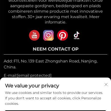
woontextielen voor wereldwijde markten. Onze
aangepaste gordijnen, beddengoed en plaids
combineren slimme productie met innovatieve
stoffen. 30+ jaar ervaring met kwaliteit. Meer
informatie.
NEEM CONTACT OP
Add: F11, No. 139 East Zhongshan Road, Nanjing,
China.
E-mail:
[email protected]
Mobiel:
+86-17327710449
We value your privacy
Tel:
+86-025-84573776
We use cookies and similar tools to provide our services.
If you don't want to accept all cookies, click Personalize
cookies.
Auteursrecht © 2025 door Heniemo Home