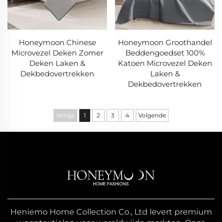
Honeymoon Chinese
Honeymoon Groothandel
Microvezel Deken Zomer
Beddengoedset 100%
Deken Laken &
Katoen Microvezel Deken
Dekbedovertrekken
Laken &
Dekbedovertrekken
Vorige
1
2
3
4
Volgende
Heniemo Home Collection Co., Ltd levert premium