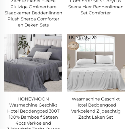
Zachte Flanel Fleece
Comforter Sets CozyLux
Pluizige Omkeerbare
Seersucker Beddenlinnen
Slaapkamer Beddenlinnen
Set Comforter
Plush Sherpa Comforter
en Deken Sets
HONEYMOON
Wasmachine Geschikt
Wasmachine Geschikt
Hotel Beddengoed
Hotel Beddengoed 300T
Verkoelend Zijdeachtig
100% Bamboe f Sateen
Zacht Laken Set
4pcs Verkoelend