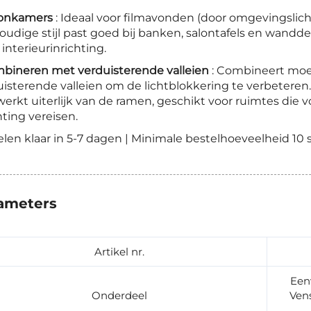
onkamers
: Ideaal voor filmavonden (door omgevingslicht
udige stijl past goed bij banken, salontafels en wanddec
 interieurinrichting.
mbineren met verduisterende valleien
: Combineert moe
uisterende valleien om de lichtblokkering te verbeteren
erkt uiterlijk van de ramen, geschikt voor ruimtes die v
hting vereisen.
elen klaar in 5-7 dagen | Minimale bestelhoeveelheid 10 s
ameters
Artikel nr.
Een
Onderdeel
Ven