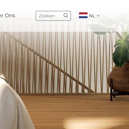
er Ons
NL