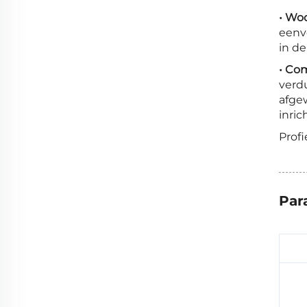
• Wo
eenvo
in de
• Co
verd
afgew
inric
Profi
Par