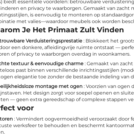
s) biedt essentiële voordelen: betrouwbare verduisterin
nderen en privacy te waarborgen. Gemaakt van zacht mat
htingsstijlen, is eenvoudig te monteren op standaardgor
inatie met valies—waardoor meubels ook worden bes
arom Je Het Primaat Zult Vinden
trouwbare Verduisteringsprestatie
: Blokkeert het groot
door een donkere, afleidingvrije ruimte ontstaat — per
oren of privacy te waarborgen overdag in woonkamers.
chte textuur & eenvoudige charme
: Gemaakt van zacht
eloos past binnen verschillende inrichtingsstijlen (moder
togen elegantie toe zonder de bestaande indeling van d
eilijkheidsloze montage met ogen
: Voorzien van ogen 
jnstaven. Het design zorgt voor soepel openen en sluiten
ten — geen extra gereedschap of complexe stappen ver
fect voor
ntoren
: Vermindert oogvermoeidheid veroorzaakt door f
custe werksfeer te behouden en beschermt kantoormat
en.