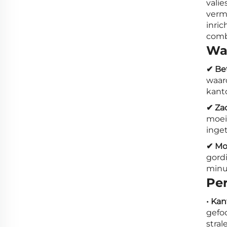
valie
vermi
inric
comb
Wa
✔ Be
waar
kant
✔ Za
moeit
inge
✔ Mo
gordi
minu
Per
• Ka
gefo
stral