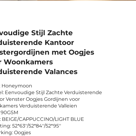
voudige Stijl Zachte
duisterende Kantoor
stergordijnen met Oogjes
r Woonkamers
duisterende Valances
: Honeymoon
el: Eenvoudige Stijl Zachte Verduisterende
or Venster Oogjes Gordijnen voor
amers Verduisterende Valleien
: 190GSM
r: BEIGE/CAPPUCCINO/LIGHT BLUE
ing: 52*63''/52*84''/52*95''
rking: Oogjes