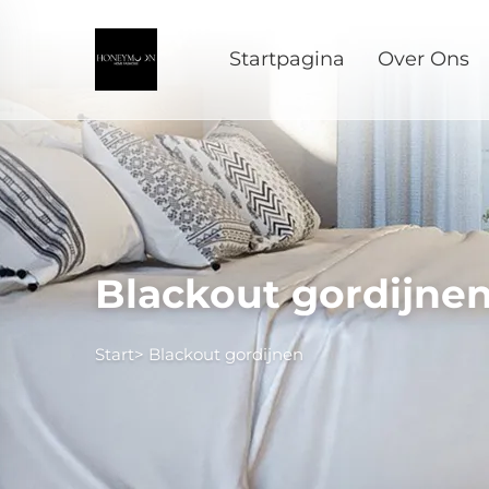
Startpagina
Over Ons
Blackout gordijne
Start>
Blackout gordijnen