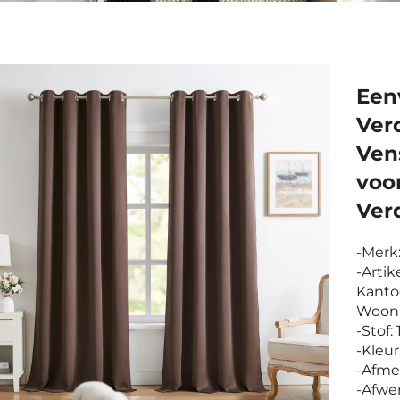
Een
Ver
Ven
voo
Ver
-Merk
-Artik
Kanto
Woonk
-Stof
-Kleu
-Afmet
-Afwe