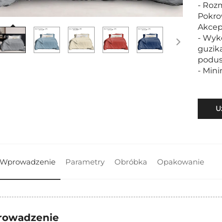
- Rozm
Pokro
Akcep
- Wyk
guzik
podusz
- Min
U
Wprowadzenie
Parametry
Obróbka
Opakowanie
owadzenie