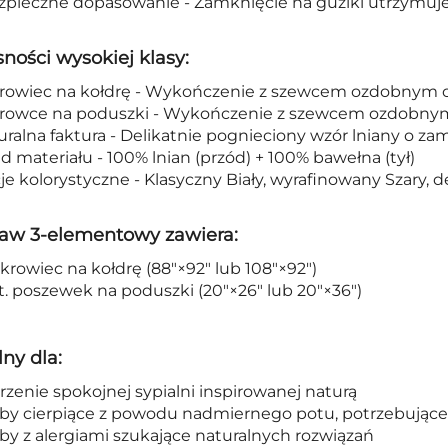
zpieczne dopasowanie - Zamknięcie na guziki utrzymuje 
ności wysokiej klasy:
krowiec na kołdrę - Wykończenie z szewcem ozdobnym or
krowce na poduszki - Wykończenie z szewcem ozdobnym o
uralna faktura - Delikatnie pognieciony wzór lniany o 
ad materiału - 100% lnian (przód) + 100% bawełna (tył)
je kolorystyczne - Klasyczny Biały, wyrafinowany Szary, 
aw 3-elementowy zawiera:
okrowiec na kołdrę (88"×92" lub 108"×92")
zt. poszewek na poduszki (20"×26" lub 20"×36")
lny dla:
rzenie spokojnej sypialni inspirowanej naturą
oby cierpiące z powodu nadmiernego potu, potrzebujące
by z alergiami szukające naturalnych rozwiązań