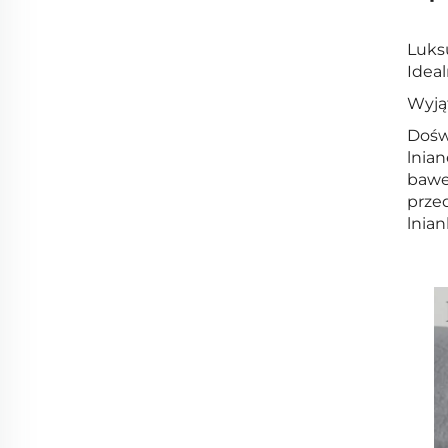
Luks
Ideal
Wyją
Dośw
lnian
baweł
prze
lnian