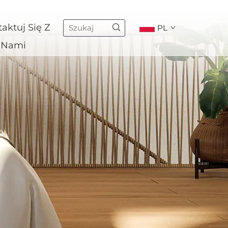
aktuj Się Z
PL
Nami