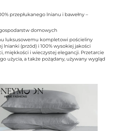
0% przepłukanego lnianu i bawełny –
ch gospodarstw domowych
zemu luksusowemu kompletowi pościeliny
 lnianki (przód) i 100% wysokiej jakości
, miękkości i wieczystej elegancji. Przetarcie
o użycia, a także pożądany, używany wygląd