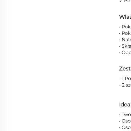
✓ Be
Włas
• Po
• Po
• Nat
• Skł
• Opc
Zest
- 1 P
- 2 s
Idea
• Two
• Os
• Oso