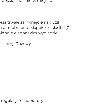
pościel idealnie w miejscu
az trwałe zamknięcie na guziki
raz obszerna klapek z zakładką (7")
zamiennie eleganckim wyglądzie
delikatny Różowy
 regulacji temperatury