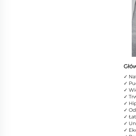
Głów
✓ Na
✓ Pu
✓ Wi
✓ Trw
✓ Hip
✓ Odc
✓ Łat
✓ Un
✓ Eko