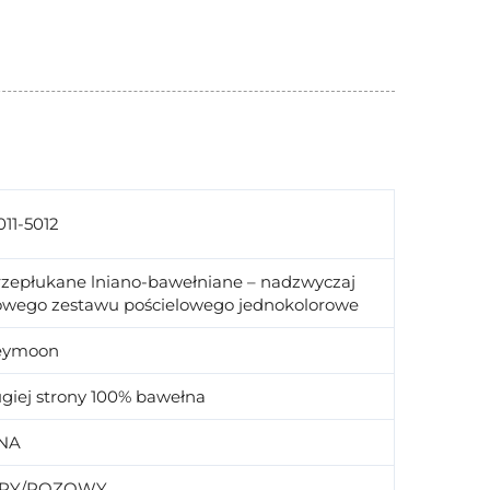
11-5012
przepłukane lniano-bawełniane – nadzwyczaj
mowego zestawu pościelowego jednokolorowe
eymoon
giej strony 100% bawełna
NA
ARY/ROZOWY