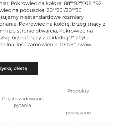
iar: Pokrowiec na kołdrę: 88"*92"/108"*92";
wiec na poduszkę: 20"*26"/20"*36";
tujemy niestandardowe rozmiary
onanie: Pokrowiec na kołdrę: brzeg tnący z
ami po stronie otwarcia, Pokrowiec na
kę: brzeg tnący z zakładką 7" z tyłu
imalna ilość zamówienia: 10 zestawów
zyskaj ofertę
Produkty
Często zadawane
pytania
powiązane