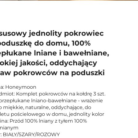
susowy jednolity pokrowiec
poduszkę do domu, 100%
epłukane lniane i bawełniane,
okiej jakości, oddychający
taw pokrowców na poduszki
ka: Honeymoon
edmiot: Komplet pokrowców na kołdrę 3 szt.
przepłukane lniano-bawełniane - wrażenie
o miękkie, naturalne, oddychające, do
etu pościelowego w domu, jednolity kolor
ina: Przód 100% lniany z tyłem 100%
łnianym
or: BIAŁY/SZARY/ROZOWY