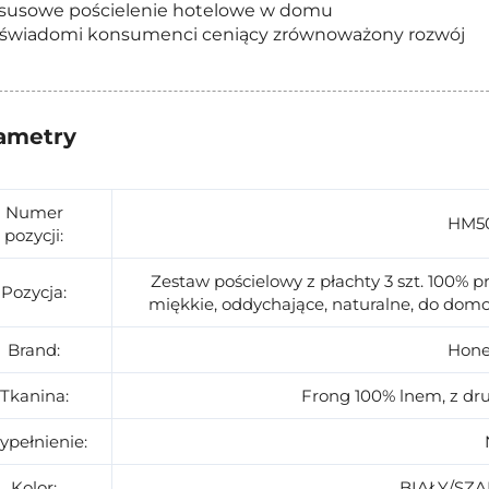
ksusowe pościelenie hotelowe w domu
oświadomi konsumenci ceniący zrównoważony rozwój
ametry
Numer
HM50
pozycji:
Zestaw pościelowy z płachty 3 szt. 100% 
Pozycja:
miękkie, oddychające, naturalne, do do
Brand:
Hon
Tkanina:
Frong 100% lnem, z dru
pełnienie:
Kolor:
BIAŁY/SZ