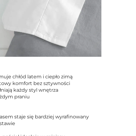
uje chłód latem i ciepło zimą
towy komfort bez sztywności
niają każdy styl wnętrza
każdym praniu
asem staje się bardziej wyrafinowany
stawie