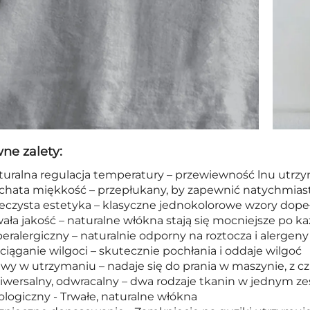
ne zalety:
turalna regulacja temperatury – przewiewność lnu utrzym
chata miękkość – przepłukany, by zapewnić natychmias
eczysta estetyka – klasyczne jednokolorowe wzory dopeł
ała jakość – naturalne włókna stają się mocniejsze po 
eralergiczny – naturalnie odporny na roztocza i alergeny
iąganie wilgoci – skutecznie pochłania i oddaje wilgoć
wy w utrzymaniu – nadaje się do prania w maszynie, z cz
iwersalny, odwracalny – dwa rodzaje tkanin w jednym ze
logiczny - Trwałe, naturalne włókna