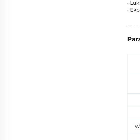
• Lu
• Ek
Par
Wy