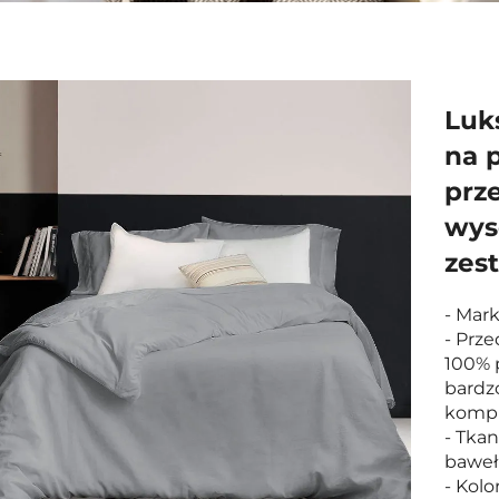
Luk
na 
prz
wys
zes
- Mar
- Prz
100% 
bardz
kompl
- Tkan
bawe
- Kol