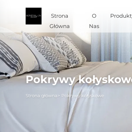
Strona
O
Produkt
Główna
Nas
Pokrywy kołyskow
Strona główna>
Pokrywy kołyskowe