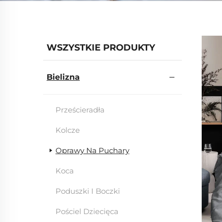
WSZYSTKIE PRODUKTY
Bielizna
Prześcieradła
Kolcze
Oprawy Na Puchary
Koca
Poduszki I Boczki
Pościel Dziecięca