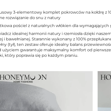
usowy 3-elementowy komplet pokrowców na kołdrę z 10
ne rozwiązanie do snu z natury
tkowa pościel z naturalnych włókien dla wymagający
iadcz idealnej harmonii natury i rzemiosła dzięki nas
ej i bawełnianej. Starannie wykonany z 100% przepłukanej
ny (tył), ten zestaw oferuje idealny balans przewiewności
d użyciem gwarantuje maksymalny komfort od pierwszeg
ki, który poprawia się po każdym praniu.