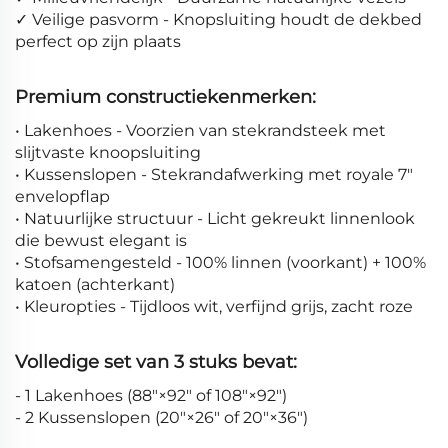
✓ Veilige pasvorm - Knopsluiting houdt de dekbed
perfect op zijn plaats
Premium constructiekenmerken:
• Lakenhoes - Voorzien van stekrandsteek met
slijtvaste knoopsluiting
• Kussenslopen - Stekrandafwerking met royale 7"
envelopflap
• Natuurlijke structuur - Licht gekreukt linnenlook
die bewust elegant is
• Stofsamengesteld - 100% linnen (voorkant) + 100%
katoen (achterkant)
• Kleuropties - Tijdloos wit, verfijnd grijs, zacht roze
Volledige set van 3 stuks bevat:
- 1 Lakenhoes (88"×92" of 108"×92")
- 2 Kussenslopen (20"×26" of 20"×36")