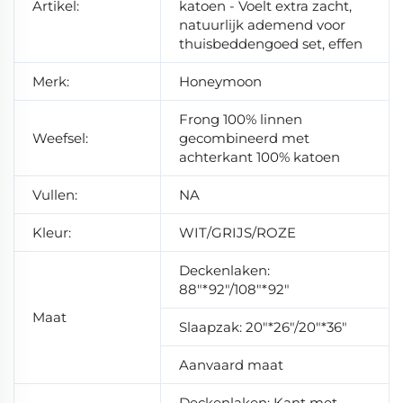
Artikel:
katoen - Voelt extra zacht,
natuurlijk ademend voor
thuisbeddengoed set, effen
Merk:
Honeymoon
Frong 100% linnen
Weefsel:
gecombineerd met
achterkant 100% katoen
Vullen:
NA
Kleur:
WIT/GRIJS/ROZE
Deckenlaken:
88"*92"/108"*92"
Maat
Slaapzak: 20"*26"/20"*36"
Aanvaard maat
Deckenlaken: Kant met