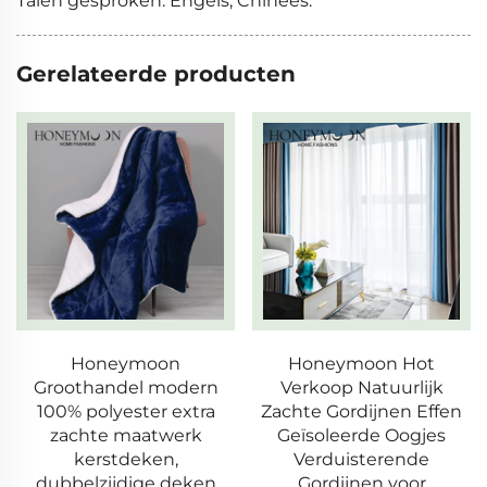
Talen gesproken: Engels, Chinees.
Gerelateerde producten
Honeymoon Hot
Meest verkochte
n
Verkoop Natuurlijk
fabriekslevering
a
Zachte Gordijnen Effen
geborduurde gordijne
Geïsoleerde Oogjes
voor thuis
Verduisterende
n
Gordijnen voor