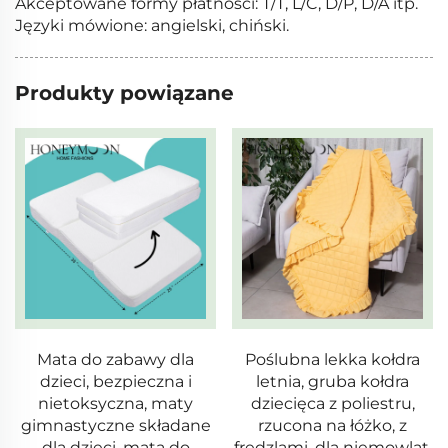
Akceptowane formy płatności: T/T, L/C, D/P, D/A itp.
Języki mówione: angielski, chiński.
Produkty powiązane
Mata do zabawy dla
Poślubna lekka kołdra
dzieci, bezpieczna i
letnia, gruba kołdra
nietoksyczna, maty
dziecięca z poliestru,
gimnastyczne składane
rzucona na łóżko, z
dla dzieci, mata do
frędzlami, dla niemowląt,