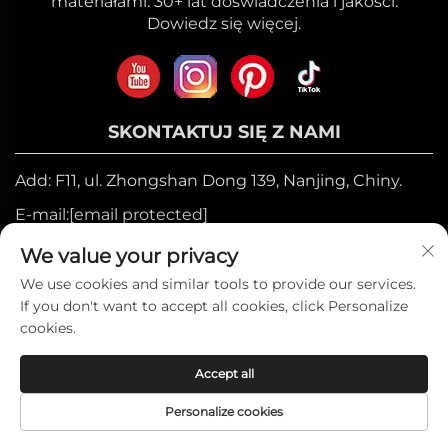
materiałami. 30+ lat doświadczenia i jakości.
Dowiedz się więcej.
SKONTAKTUJ SIĘ Z NAMI
Add: F11, ul. Zhongshan Dong 139, Nanjing, Chiny.
E-mail:
[email protected]
Telefon komórkowy:
+86-17327710449
We value your privacy
Tel.:
+86-025-84573776
We use cookies and similar tools to provide our services.
If you don't want to accept all cookies, click Personalize
cookies.
Prawa autorskie © 2025 by Heniemo Home
Accept all
Collection Co., Ltd. —
Polityka prywatności
Personalize cookies
STRONA
PRODUKTY
ADRES E-MAIL
TELEFON