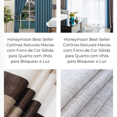
2. Tecnologia Avançada de Fabricação
-Sistemas totalmente automatizados de corte e
costura
-Tecnologia de impressão digital para padrões
vibrantes e resistentes à descoloração
Honeymoon Best-Seller
Honeymoon Best-Seller
Cortinas Naturais Macias
Cortinas Naturais Macias
-Bainha guiada a laser para alinhamento perfeito
com Forro de Cor Sólida
com Forro de Cor Sólida
3. Garantia de Qualidade
para Quarto com Ilhós
para Quarto com Ilhós
para Bloquear a Luz
para Bloquear a Luz
-Registro sem reclamações por duas décadas
-Sistema de inspeção de seis pontos em todas as
etapas de produção
-Testes de durabilidade para resistência à luz e
integridade do tecido
Nossas Coleções de Cortinas