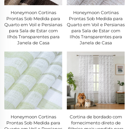
1. Cortinas Blackout
Honeymoon Cortinas
Honeymoon Cortinas
Nossas cortinas blackout premium possuem:
Prontas Sob Medida para
Prontas Sob Medida para
-Tecnologia de tecelagem tripla com camada interna
Quarto em Voil e Persianas
Quarto em Voil e Persianas
para Sala de Estar com
para Sala de Estar com
bloqueadora de luz
Ilhós Transparentes para
Ilhós Transparentes para
-Propriedades de redução de ruído (até 40% de
Janela de Casa
Janela de Casa
absorção sonora)
-Isolamento térmico (bloqueia 85-99% da luz e raios
UV)
-Bordas pesadas para uma queda perfeita
-Opções de qualidade hoteleira disponíveis
2. Cortinas de Filtragem de Luz
O equilíbrio perfeito entre privacidade e luz natural:
-Tecidos protetores UV (bloqueiam 70-90% dos raios
Honeymoon Cortinas
Cortina de bordado com
Prontas Sob Medida para
fornecimento direto de
nocivos)
Quarto em Voil e Persianas
fábrica mais vendida para