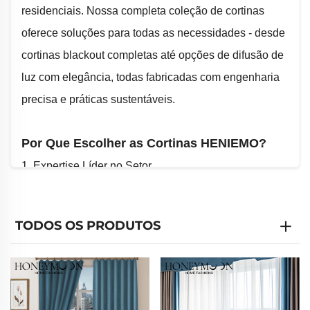
residenciais. Nossa completa coleção de cortinas
oferece soluções para todas as necessidades - desde
cortinas blackout completas até opções de difusão de
luz com elegância, todas fabricadas com engenharia
precisa e práticas sustentáveis.
Por Que Escolher as Cortinas HENIEMO?
1. Expertise Líder no Setor
-Mais de 30 anos de experiência especializada na
fabricação de cortinas
TODOS OS PRODUTOS
-Principal fornecedora da China em personalização
em massa de cortinas
-Capacidade de OEM/ODM para designs
personalizados