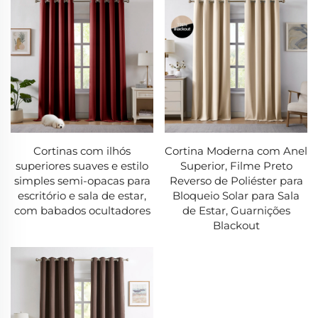
-Tecnologia de secagem rápida (seca 3x mais rápido
que o padrão)
-Ilhós reforçados para maior durabilidade
-Opções com revestimento antibacteriano
Superioridade Técnica
Cortinas com ilhós
Cortina Moderna com Anel
superiores suaves e estilo
Superior, Filme Preto
1. Tecnologia de Tecido Inteligente
simples semi-opacas para
Reverso de Poliéster para
-Materiais de mudança de fase para regulação térmica
escritório e sala de estar,
Bloqueio Solar para Sala
com babados ocultadores
de Estar, Guarnições
-Tratamentos fotocatalíticos autolimpantes
Blackout
-Nanotecnologia para liberação de manchas
2. Fabricação com Precisão
-Modelagem 3D para ajuste perfeito
-Rastreamento por RFID para controle de qualidade