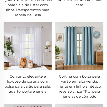
-Tecnologia de redução de brilho
para Sala de Estar com
casa
Ilhós Transparentes para
-Regulação térmica com eficiência energética
Janela de Casa
-Tecidos resistentes a amassados mantêm aparência
impecável
3. Cortinas Leves
Eleve o seu espaço com elegância etérea:
-Bordas acabadas à mão para detalhes luxuosos
-Formulações personalizadas para dobras perfeitas
-Tecidos com estabilização UV resistem ao
amarelamento
Conjunto elegante e
Cortina com bolsa para
-Opções resistentes à umidade para climas úmidos
luxuoso de cortina com
varão em alta venda,
bolsa para varão para sala,
frente em linho sintético,
4. Cortinas de Banheiro
quarto, porta e janela
reverso cinza TPU, para
Soluções inovadoras para ambientes úmidos:
janelas de cômodo
-Tratamentos de tecido resistentes a mofo