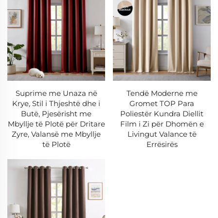
-Trajtime të stofit rezistent ndaj molit
-Teknologji me tharje të shpejtë (thahet 3 herë më
shpejt se standarti)
-Grometa të fortuara për qëndrueshmëri
-Opsione me veshje antibakteriale
Suprime me Unaza në
Tendë Moderne me
Krye, Stil i Thjeshtë dhe i
Gromet TOP Para
Butë, Pjesërisht me
Poliestër Kundra Diellit
Supremacijë Teknikore
Mbyllje të Plotë për Dritare
Film i Zi për Dhomën e
1. Teknologjia e stofit të zgjuar
Zyre, Valansë me Mbyllje
Livingut Valance të
të Plotë
Errësirës
-Materiale me ndryshim fazash për rregullimin e
temperaturës
-Trajtime vetëpastruese fotokatalitike
-Nanoteknologji për lëshimin e këmishave
2. Prodhim i saktësisë