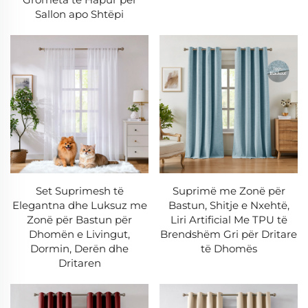
-Teknologji për zvogëlimin e shkëlqimit
Sallon apo Shtëpi
-Rregullim i temperaturës me eficiencë energetike
-Lënda e rezistente ndaj shtypjes mbajnë pamjen e
freskët
3. Kurte të Holla
Ngrije hapësirën tënde me elegancë të butë:
-Skaje me përpunim në dorë për detaje të luksit
-Formulime të veçanta të lëkurës për kthesa perfekte
-Stohe rezistente ndaj UV-ës që kundërvihen ngjyrës
Set Suprimesh të
Suprimë me Zonë për
Elegantna dhe Luksuz me
Bastun, Shitje e Nxehtë,
së verdhë
Zonë për Bastun për
Liri Artificial Me TPU të
-Opsione rezistente ndaj lagështirës për klima të
Dhomën e Livingut,
Brendshëm Gri për Dritare
Dormin, Derën dhe
të Dhomës
lagështa
Dritaren
4. Garda të banjos
Zgjidhje inovative për ambiente të lagështa: