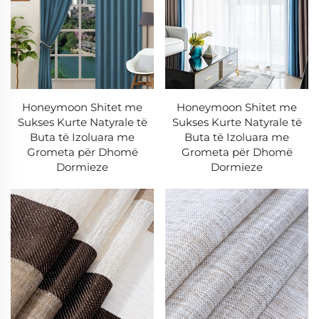
- Sisteme të plotësisht automatizuara prerjeje dhe
puntimi
- Teknologji shtypi digjitale për modele të mëdha,
rezistente ndaj fshirjes
- Puntimi i udhëzuar me laser për përshtatje të
Honeymoon Shitet me
Honeymoon Shitet me
Sukses Kurte Natyrale të
Sukses Kurte Natyrale të
përsosur
Buta të Izoluara me
Buta të Izoluara me
3. Sigurimi i Kualitete
Grometa për Dhomë
Grometa për Dhomë
Dormieze
Dormieze
-Rekord zero-komplaintë për dy dekada
-Sistem gjashtëpikësh i kontrollit në të gjitha fazat e
prodhimit
-Testim i qëndrueshmërisë për rezistencë ndaj dritës
dhe integritet të lëkurës
Koleksionet e Jardhëve Tanë