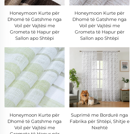
1. Jardha të errëta
Honeymoon Kurte për
Honeymoon Kurte për
Jardhat e errët premium të neve kanë këto
Dhomë të Gatshme nga
Dhomë të Gatshme nga
karakteristika:
Voil për Vajtësi me
Voil për Vajtësi me
Grometa të Hapur për
Grometa të Hapur për
-Teknologji triplyerëse me shtresë të brendshme për
Sallon apo Shtëpi
Sallon apo Shtëpi
bllokimin e dritës
-Veti për zvogëlimin e zhurmës (deri në 40% thithje
zanore)
-Izolim termik (bllokon 85-99% të dritës dhe rrezet UV)
-Krahe të peshuara për varje perfekte
-Opsione të kategorisë shtëpiake në dispozicion
2. Kurte për Filtrimin e Dritës së Lehtë
Bilanci perfekt midis privatësisëdhe dritës natyrale:
Honeymoon Kurte për
Suprimë me Bordurë nga
-Lënda mbrojtëse nga rrezet UV (bllokon 70-90% të
Dhomë të Gatshme nga
Fabrika për Shtëpi, Shitje e
Voil për Vajtësi me
Nxehtë
rrezeve të dëmshme)
Grometa të Hapur për