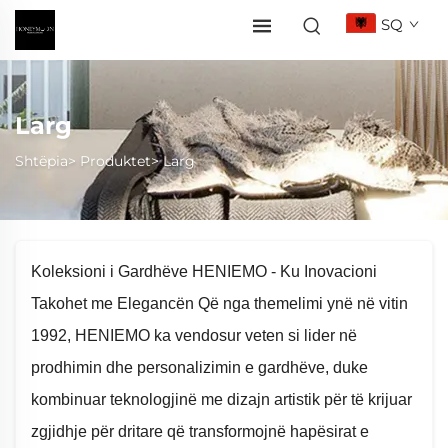
SQ
Larg
Shtëpia>
Produktet
>
Larg
Koleksioni i Gardhëve HENIEMO - Ku Inovacioni
Takohet me Elegancën Që nga themelimi ynë në vitin
1992, HENIEMO ka vendosur veten si lider në
prodhimin dhe personalizimin e gardhëve, duke
kombinuar teknologjinë me dizajn artistik për të krijuar
zgjidhje për dritare që transformojnë hapësirat e