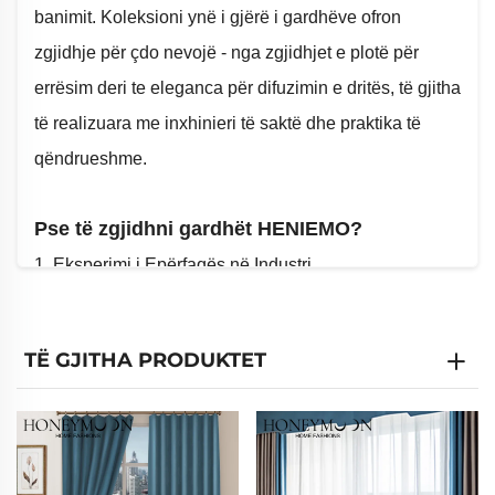
banimit. Koleksioni ynë i gjërë i gardhëve ofron
zgjidhje për çdo nevojë - nga zgjidhjet e plotë për
errësim deri te eleganca për difuzimin e dritës, të gjitha
të realizuara me inxhinieri të saktë dhe praktika të
qëndrueshme.
Pse të zgjidhni gardhët HENIEMO?
1. Eksperimi i Epërfaqës në Industri
- Më shumë se 30 vjet përvojë në prodhimin e
specializuar të gardhëve
TË GJITHA PRODUKTET
- Ofruesi kryesor në Kinë për personalizim masiv të
gardhëve
- Kapacitete OEM/ODM për dizajne të personalizuara
2. Teknologji e Avancuar Prodhimi