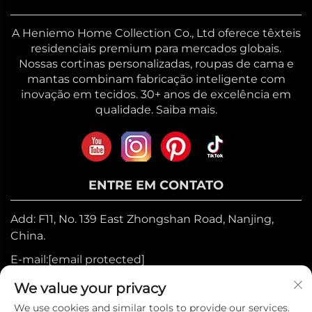
A Heniemo Home Collection Co., Ltd oferece têxteis
residenciais premium para mercados globais.
Nossas cortinas personalizadas, roupas de cama e
mantas combinam fabricação inteligente com
inovação em tecidos. 30+ anos de excelência em
qualidade. Saiba mais.
ENTRE EM CONTATO
Add: F11, No. 139 East Zhongshan Road, Nanjing,
China.
E-mail:
[email protected]
Móvel:
+86-17327710449
We value your privacy
Tel.:
+86-025-84573776
We use cookies and similar tools to provide our services.