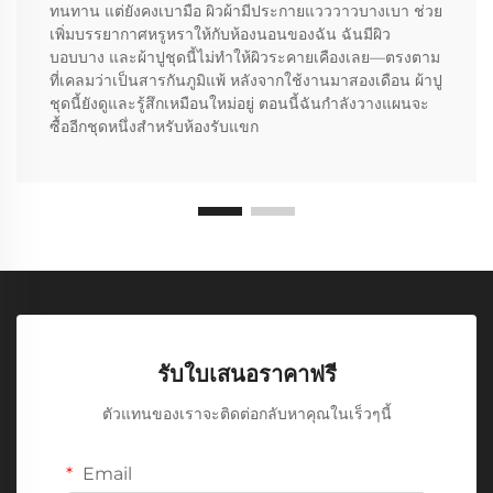
ทนทาน แต่ยังคงเบามือ ผิวผ้ามีประกายแวววาวบางเบา ช่วย
เพิ่มบรรยากาศหรูหราให้กับห้องนอนของฉัน ฉันมีผิว
บอบบาง และผ้าปูชุดนี้ไม่ทำให้ผิวระคายเคืองเลย—ตรงตาม
ที่เคลมว่าเป็นสารกันภูมิแพ้ หลังจากใช้งานมาสองเดือน ผ้าปู
ชุดนี้ยังดูและรู้สึกเหมือนใหม่อยู่ ตอนนี้ฉันกำลังวางแผนจะ
ซื้ออีกชุดหนึ่งสำหรับห้องรับแขก
รับใบเสนอราคาฟรี
ตัวแทนของเราจะติดต่อกลับหาคุณในเร็วๆนี้
Email