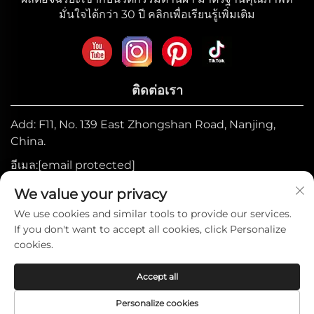
มั่นใจได้กว่า 30 ปี คลิกเพื่อเรียนรู้เพิ่มเติม
ติดต่อเรา
Add: F11, No. 139 East Zhongshan Road, Nanjing,
China.
อีเมล:
[email protected]
มือถือ:
+86-17327710449
We value your privacy
โทรศัพท์:
+86-025-84573776
We use cookies and similar tools to provide our services.
If you don't want to accept all cookies, click Personalize
cookies.
สงวนลิขสิทธิ์ © 2025 โดยบริษัท เหอหนาน โฮม
Accept all
คอลเลคชัน จำกัด —
นโยบายความเป็นส่วนตัว
Personalize cookies