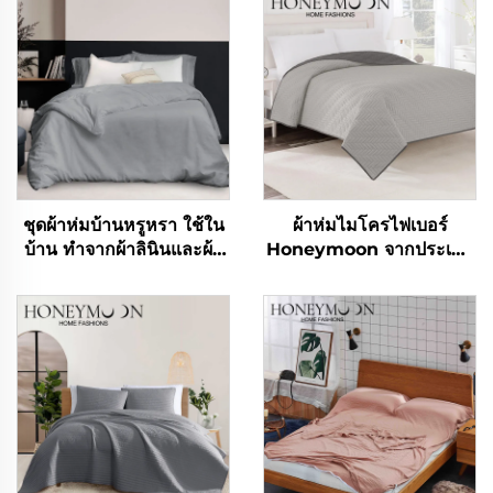
ชุดผ้าห่มบ้านหรูหรา ใช้ใน
ผ้าห่มไมโครไฟเบอร์
บ้าน ทำจากผ้าลินินและผ้า
Honeymoon จากประเทศ
ฝ้าย 100% ผ้าระบายอากาศ
จีน ผ้าห่มสำหรับฤดูร้อน
ได้ดี คุณภาพสูง
เครื่องปูที่นอน และผ้าคลุม
เตียง