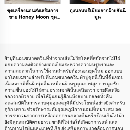
ชุดเครื่องนอนส่งเสริมการ
ถุงนอนพรีเมียมจากฝ้ายฮันนี
ขาย Honey Moon ชุด
มูน
ผ้าปูที่นอนผ้าฝ้ายไมโคร
ไฟเบอร์ 100% พร้อมผ้าห่ม
และผ้าคลุมเตียง
ผ้าปูที่นอนขนาดควีนที่ทำจากเส้นใยวิสโคสที่สกัดจากไม้ไผ่
มอบความลงตัวอย่างยอดเยี่ยมระหว่างความหรูหราและ
ความสะดวกในการใช้งานสำหรับห้องนอนยุคใหม่ ออกแบบ
มาโดยเฉพาะสำหรับที่นอนขนาดควีน ผ้าปูชุดนี้เป็นที่ชื่นชอบ
เนื่องจากมีพื้นผิวนุ่มลื่น เหมือนผ้าหรูคุณภาพสูง การดูดซับ
ความชื้นของไม้ไผ่ตามธรรมชาตินั้นเหนือกว่า ช่วยดึงเหงื่อ
ออกจากผิวกาย เพื่อให้ผู้นอนรู้สึกแห้งสบายตลอดทั้งคืน
คุณสมบัติในการควบคุมอุณหภูมินี้มีประโยชน์อย่างยิ่งสำหรับ
คู่รัก เพราะช่วยรักษาระดับอุณหภูมิการนอนที่เหมาะสม ลด
การรบกวนจากการเหงื่อออกตอนกลางคืนหรือร้อนเกินไป ผ้า
ยังมีคุณสมบัติตามธรรมชาติที่ไม่ก่อให้เกิดอาการแพ้ และ
ต้านทานไรฝุ่นและแบคทีเรีย ส่งเสริมสภาพแวดล้อมการนอน