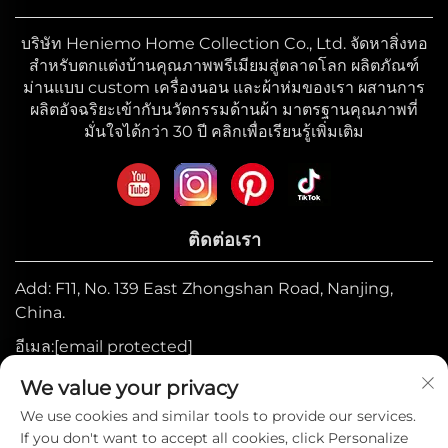
บริษัท Heniemo Home Collection Co., Ltd. จัดหาสิ่งทอ
สำหรับตกแต่งบ้านคุณภาพพรีเมียมสู่ตลาดโลก ผลิตภัณฑ์
ม่านแบบ custom เครื่องนอน และผ้าห่มของเรา ผสานการ
ผลิตอัจฉริยะเข้ากับนวัตกรรมด้านผ้า มาตรฐานคุณภาพที่
มั่นใจได้กว่า 30 ปี คลิกเพื่อเรียนรู้เพิ่มเติม
ติดต่อเรา
Add: F11, No. 139 East Zhongshan Road, Nanjing,
China.
อีเมล:
[email protected]
มือถือ:
+86-17327710449
We value your privacy
โทร:
+86-025-84573776
We use cookies and similar tools to provide our services.
If you don't want to accept all cookies, click Personalize