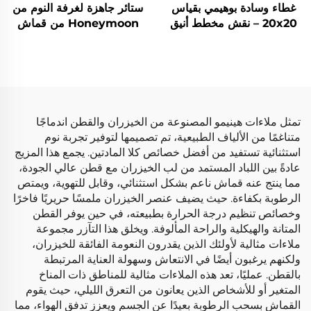
غطاء وسادة بوهيمي بقياس
ستائر جاهزة لغرفة النوم من
20x20 – نقش مخطط أنيق
Honeymoon من قماش
يدوم مع الزمن لأي مساحة
voile قابلة للتخصيص، ستائر
بحلقات معدنية شفافة لغرفة
المعيشة
تمثل ملاءات هينيمو المصنوعة من الخيزران والقطن اندماجًا
متناغمًا من الألياف الطبيعية، تم تصميمها لتوفير تجربة نوم
استثنائية تستفيد من أفضل خصائص كلا المادتين. يجمع هذا المزيج
عادةً بين اللباد المستمد من لب الخيزران مع قطن عالي الجودة،
مما ينتج عنه قماش ناعم بشكل استثنائي، وقابل للتهوية، ويمتص
الرطوبة بكفاءة. حيث يضيف عنصر الخيزران ملمسًا حريريًا فاخرًا
وخصائص تنظيم درجة الحرارة بطبيعته، في حين يوفر القطن
المتانة والهيكلية والراحة المألوفة. ويخلق هذا التآزر مجموعة
ملاءات مثالية لأولئك الذين يقدرون النعومة الفائقة للخيزران،
ولكنهم يرغبون أيضًا في الانتعاش وسهولة العناية المرتبطة
بالقطن. عمليًا، تعد هذه الملاءات مثالية للمناطق ذات المناخ
المتغير أو للأشخاص الذين يعانون من التعرق الليلي، حيث يقوم
القماش بسحب الرطوبة بعيدًا عن الجسم ويعزز تدفق الهواء، مما