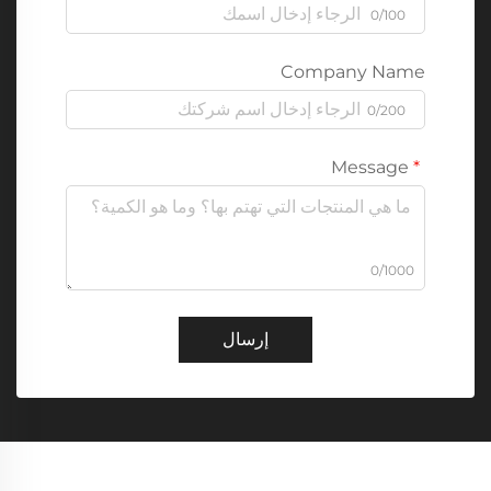
0/100
Company Name
0/200
Message
0/1000
إرسال