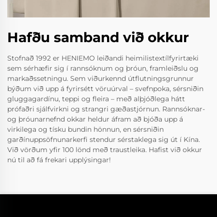
Hafðu samband við okkur
Stofnað 1992 er HENIEMO leiðandi heimilistextílfyrirtæki
sem sérhæfir sig í rannsóknum og þróun, framleiðslu og
markaðssetningu. Sem viðurkennd útflutningsgrunnur
býðum við upp á fyrirsétt vöruúrval – svefnpoka, sérsniðin
gluggagardínu, teppi og fleira – með alþjóðlega hátt
prófaðri sjálfvirkni og strangri gæðastjórnun. Rannsóknar-
og þróunarnefnd okkar heldur áfram að bjóða upp á
virkilega og tísku bundin hönnun, en sérsniðin
garðínuppsöfnunarkerfi stendur sérstaklega sig út í Kína.
Við vörðum yfir 100 lönd með traustleika. Hafist við okkur
nú til að fá frekari upplýsingar!