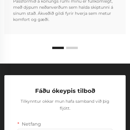
Passformið á konungs rúmi mínu er fullkomlegt,
með dýpum neðanverðum sem halda skiptunni á
sínum stað. Ákveðið gildi fyrir hverja sem metur
komfort og gæði.
Fáðu ókeypis tilboð
Tilkynntur okkar mun hafa samband við þig
fljótt.
Netfang