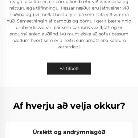
draga raka frá sér, en bómullinn bætir við varanleika og
náttúrulega tilfinningu. Þessar næður eru jafnvelnar við
húðina og því meðal bestu fyrir þá sem hafa viðkvæma
húð. Samsetningin af bambús og bómull gerir þær einnig
umhverfisvænar, þar sem bambús vex fljótt og er
endurnýjanleg auðlind. Þú munt elska að sofa í þessum
næðum hvort sem er á heitri sumarnótt eða köldum
vetrardegi.
Fá tilboð
Af hverju að velja okkur?
Úrslétt og andrýmnisgóð