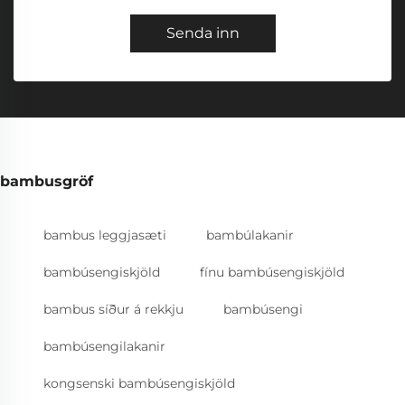
Senda inn
bambusgröf
bambus leggjasæti
bambúlakanir
bambúsengiskjöld
fínu bambúsengiskjöld
bambus síður á rekkju
bambúsengi
bambúsengilakanir
kongsenski bambúsengiskjöld