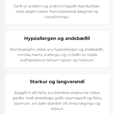
Gerð úr úrsléttri og andrýmnisgóðri bambúfiber,
veita skiptin okkar framúrskarandi þægindi og
luxusfinningu.
Hypóallergen og andsbæðil
Bambúskiptin okkar eru hypóallergen og andsbæðil,
minnka hættu á allergíu og irritaðri en halda
svefnpokanum þínum nýjum og hreinum.
Starkur og langvarandi
Byggð til að hella, eru bamboo-skipturnar okkar
gerðar með áhaldslega góðri saumagerð og föstu
saumum, svo þær standist oft endurlægingu og
notkun.