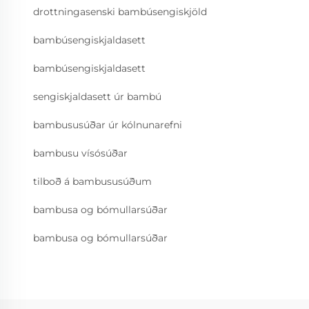
drottningasenski bambúsengiskjöld
bambúsengiskjaldasett
bambúsengiskjaldasett
sengiskjaldasett úr bambú
bambususúðar úr kólnunarefni
bambusu vísósúðar
tilboð á bambususúðum
bambusa og bómullarsúðar
bambusa og bómullarsúðar