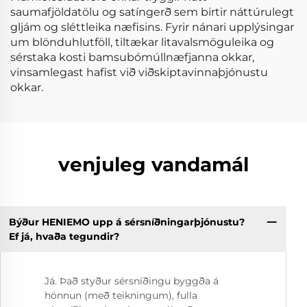
saumafjöldatölu og satíngerð sem birtir náttúrulegt
gljám og sléttleika næfisins. Fyrir nánari upplýsingar
um blönduhlutföll, tiltækar litavalsmöguleika og
sérstaka kosti bamsubómúllnæfjanna okkar,
vinsamlegast hafist við viðskiptavinnaþjónustu
okkar.
venjuleg vandamál
Býður HENIEMO upp á sérsníðningarþjónustu?
Ef já, hvaða tegundir?
Já. Það styður sérsníðingu byggða á
hönnun (með teikningum), fulla