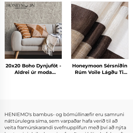
bómull 90gsm
Krinkla Upphengdur
fyrirheituð ólíkind
Hlífardúkasetur
svefnverur fyrir allar
árstíðir
20x20 Boho Dynjuföt -
Honeymoon Sérsniðin
Aldrei úr moda
Rúm Voile Lágðu Til
strikaverði fyrir allar
Skjöldur & Drapes
staðir
Stofuhljóð Grommet
Sjáíður Gluggaskjöl
fyrir Heimilið
HENIEMO's bambus- og bómúllinæfir eru samruni
náttúrulegra síma, sem varpaðar hafa verið til að
veita framúrskarandi svefnupplifun með því að nýta