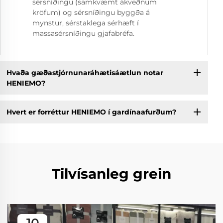
sérsníðingu (samkvæmt ákveðnum
kröfum) og sérsníðingu byggða á
mynstur, sérstaklega sérhæft í
massasérsníðingu gjafabréfa.
Hvaða gæðastjórnunaráhætisáætlun notar
HENIEMO?
Hvert er forréttur HENIEMO í gardínaafurðum?
Tilvísanleg grein