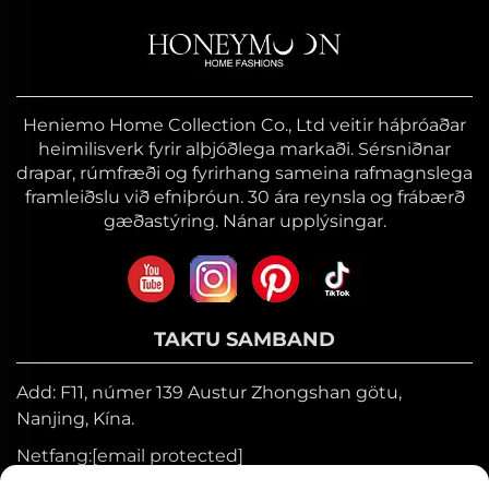
Heniemo Home Collection Co., Ltd veitir háþróaðar
heimilisverk fyrir alþjóðlega markaði. Sérsniðnar
drapar, rúmfræði og fyrirhang sameina rafmagnslega
framleiðslu við efniþróun. 30 ára reynsla og frábærð
gæðastýring. Nánar upplýsingar.
TAKTU SAMBAND
Add: F11, númer 139 Austur Zhongshan götu,
Nanjing, Kína.
Netfang:
[email protected]