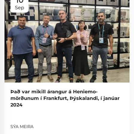
10
Sep
Það var mikill árangur á Heniemo-
mörðunum í Frankfurt, Þýskalandi, í janúar
2024
SÝA MEIRA