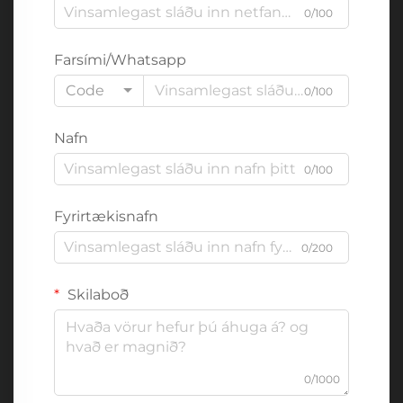
0/100
Farsími/Whatsapp
Code
0/100
Nafn
0/100
Fyrirtækisnafn
0/200
Skilaboð
0/1000