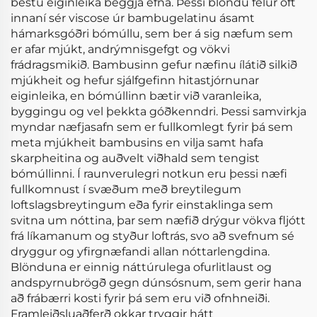
bestu eiginleika beggja efna. Þessi blöndu felur oft
innaní sér viscose úr bambugelatinu ásamt
hámarksgóðri bómúllu, sem ber á sig næfum sem
er afar mjúkt, andrýmnisgefgt og vökvi
frádragsmikið. Bambusinn gefur næfinu ílátið silkið
mjúkheit og hefur sjálfgefinn hitastjórnunar
eiginleika, en bómúllinn bætir við varanleika,
byggingu og vel þekkta góðkenndri. Þessi samvirkja
myndar næfjasafn sem er fullkomlegt fyrir þá sem
meta mjúkheit bambusins en vilja samt hafa
skarpheitina og auðvelt viðhald sem tengist
bómúllinni. Í raunverulegri notkun eru þessi næfi
fullkomnust í svæðum með breytilegum
loftslagsbreytingum eða fyrir einstaklinga sem
svitna um nóttina, þar sem næfið drýgur vökva fljótt
frá líkamanum og styður loftrás, svo að svefnum sé
dryggur og yfirgnæfandi allan nóttarlengdina.
Blönduna er einnig náttúrulega ofurlitlaust og
andspyrnubrögð gegn dúnsósnum, sem gerir hana
að frábærri kosti fyrir þá sem eru við ofnhneiði.
Framleiðsluaðferð okkar tryggir hátt