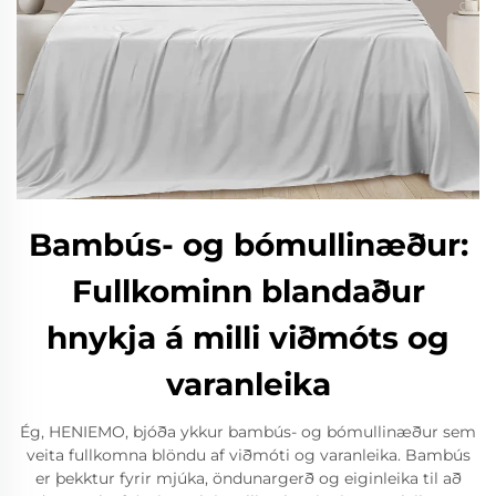
Bambús- og bómullinæður:
Fullkominn blandaður
hnykja á milli viðmóts og
varanleika
Ég, HENIEMO, bjóða ykkur bambús- og bómullinæður sem
veita fullkomna blöndu af viðmóti og varanleika. Bambús
er þekktur fyrir mjúka, öndunargerð og eiginleika til að