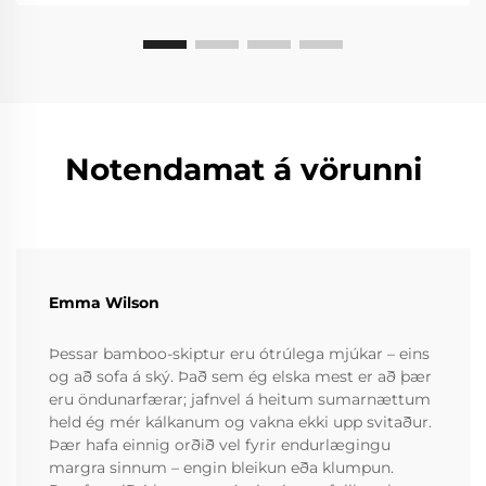
Notendamat á vörunni
Emma Wilson
Þessar bamboo-skiptur eru ótrúlega mjúkar – eins
og að sofa á ský. Það sem ég elska mest er að þær
eru öndunarfærar; jafnvel á heitum sumarnættum
held ég mér kálkanum og vakna ekki upp svitaður.
Þær hafa einnig orðið vel fyrir endurlægingu
margra sinnum – engin bleikun eða klumpun.