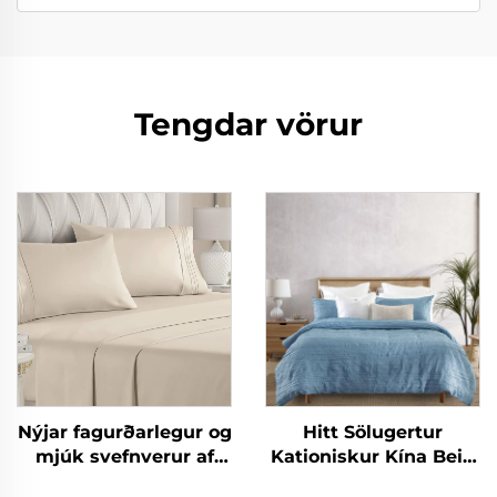
Tengdar vörur
Nýjar fagurðarlegur og
Hitt Sölugertur
mjúk svefnverur af
Kationiskur Kína Bein
mikrófíber eins og
Hálsunur Mikrofiber