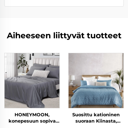
Aiheeseen liittyvät tuotteet
HONEYMOON,
Suosittu kationinen
konepesuun sopiva
suoraan Kiinasta,
hotellivillasarja, 300T,
mikrokuituinen