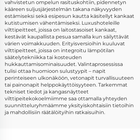
vahvistetun ompelun rasituskohtiin, pidennetyn
kääreen suljusjärjestelmän takana näkyvyyden
estämiseksi sekä esipesun kautta käsitellyt kankaat
kutistumisen vähentämiseksi. Luxushoteleille
vilttipeitteet, joissa on laitostasoiset kankaat,
kestävät kaupallista pesua samalla kun säilyttävät
värien voimakkuuden. Erityisversioihin kuuluvat
vilttipeitteet, joissa on integroitu lämpötilan
säätelytekniikka tai kosteuden
hukkauttamisominaisuudet. Valintaprosessissa
tulisi ottaa huomioon sulustyypit – napit
perinteiseen ulkonäköön, vetonapit turvallisuuteen
tai painonapit helppokäyttöisyyteen. Tarkemmat
tekniset tiedot ja kangasnäytteet
vilttipeitekokoelmiimme saa ottamalla yhteyden
suunnitteluryhmäämme yksityiskohtaisiin tietoihin
ja mahdollisiin räätälöityihin ratkaisuihin.