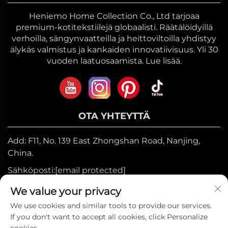
Heniemo Home Collection Co., Ltd tarjoaa
premium-kotitekstiilejä globaalisti. Räätälöidyillä
verhoilla, sängynvaatteilla ja heittoviltoilla yhdistyy
älykäs valmistus ja kankaiden innovatiivisuus. Yli 30
vuoden laatuosaamista. Lue lisää.
OTA YHTEYTTÄ
Add: F11, No. 139 East Zhongshan Road, Nanjing,
China.
Sähköposti:
[email protected]
Mobiili:
+86-17327710449
We value your privacy
Puh:
+86-025-84573776
We use cookies and similar tools to provide our services.
If you don't want to accept all cookies, click Personalize