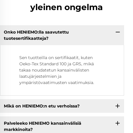
yleinen ongelma
Onko HENIEMO:lla saavutettu
tuotesertifikaatteja?
Sen tuotteilla on sertifikaatit, kuten
Oeko-Tex Standard 100 ja GRS, mikä
takaa noudatetun kansainvälisten
laatujärjestelmien ja
ympäristövaatimusten vaatimuksia.
Mikä on HENIEMO:n etu verhoissa?
Palveleeko HENIEMO kansainvälisiä
markkinoita?