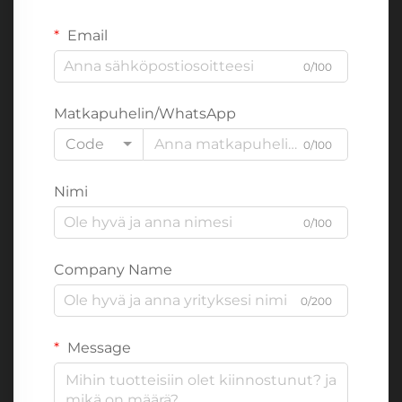
Email
0/100
Matkapuhelin/WhatsApp
Code
0/100
Nimi
0/100
Company Name
0/200
Message