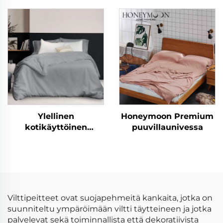
100 % bambua,
rypelöity yksivärinen
silkkipinta, viileä ja
peittojoukko
pehmeä, kuningatar
kokoinen suunniteltu
vuodeseitsijoukko
Ylellinen
Honeymoon Premium
kotikäyttöinen
puuvillaunivessa
yksivärinen peitto, 100
% pestty pellavaa ja
puuvillaa,
korkealaatuinen
hengittävä
luonnonpeitto
Vilttipeitteet ovat suojapehmeitä kankaita, jotka on
suunniteltu ympäröimään viltti täytteineen ja jotka
palvelevat sekä toiminnallista että dekoratiivista