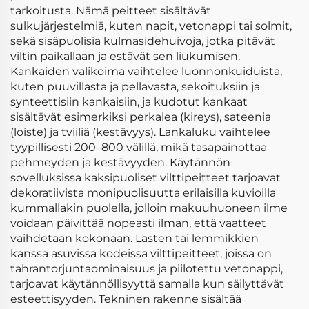
tarkoitusta. Nämä peitteet sisältävät
sulkujärjestelmiä, kuten napit, vetonappi tai solmit,
sekä sisäpuolisia kulmasidehuivoja, jotka pitävät
viltin paikallaan ja estävät sen liukumisen.
Kankaiden valikoima vaihtelee luonnonkuiduista,
kuten puuvillasta ja pellavasta, sekoituksiin ja
synteettisiin kankaisiin, ja kudotut kankaat
sisältävät esimerkiksi perkalea (kireys), sateenia
(loiste) ja tviiliä (kestävyys). Lankaluku vaihtelee
tyypillisesti 200–800 välillä, mikä tasapainottaa
pehmeyden ja kestävyyden. Käytännön
sovelluksissa kaksipuoliset vilttipeitteet tarjoavat
dekoratiivista monipuolisuutta erilaisilla kuvioilla
kummallakin puolella, jolloin makuuhuoneen ilme
voidaan päivittää nopeasti ilman, että vaatteet
vaihdetaan kokonaan. Lasten tai lemmikkien
kanssa asuvissa kodeissa vilttipeitteet, joissa on
tahrantorjuntaominaisuus ja piilotettu vetonappi,
tarjoavat käytännöllisyyttä samalla kun säilyttävät
esteettisyyden. Tekninen rakenne sisältää