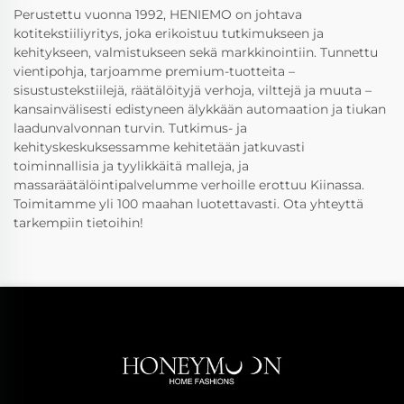
Perustettu vuonna 1992, HENIEMO on johtava
kotitekstiiliyritys, joka erikoistuu tutkimukseen ja
kehitykseen, valmistukseen sekä markkinointiin. Tunnettu
vientipohja, tarjoamme premium-tuotteita –
sisustustekstiilejä, räätälöityjä verhoja, vilttejä ja muuta –
kansainvälisesti edistyneen älykkään automaation ja tiukan
laadunvalvonnan turvin. Tutkimus- ja
kehityskeskuksessamme kehitetään jatkuvasti
toiminnallisia ja tyylikkäitä malleja, ja
massaräätälöintipalvelumme verhoille erottuu Kiinassa.
Toimitamme yli 100 maahan luotettavasti. Ota yhteyttä
tarkempiin tietoihin!