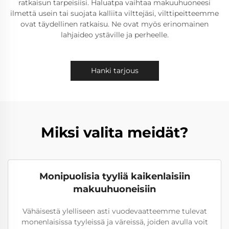
ratkaisun tarpeisiisi. Haluatpa vaihtaa makuuhuoneesi
ilmettä usein tai suojata kalliita vilttejäsi, vilttipeitteemme
ovat täydellinen ratkaisu. Ne ovat myös erinomainen
lahjaideo ystäville ja perheelle.
Hanki tarjous
Miksi valita meidät?
Monipuolisia tyyliä kaikenlaisiin
makuuhuoneisiin
Vähäisestä ylelliseen asti vuodevaatteemme tulevat
monenlaisissa tyyleissä ja väreissä, joiden avulla voit