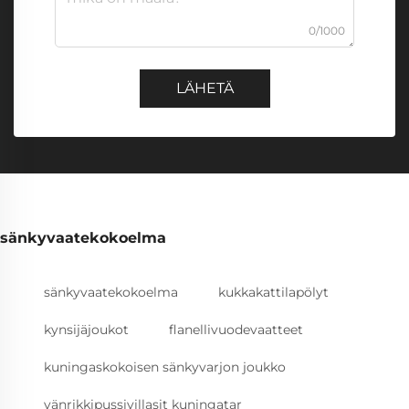
0/1000
LÄHETÄ
sänkyvaatekokoelma
sänkyvaatekokoelma
kukkakattilapölyt
kynsijäjoukot
flanellivuodevaatteet
kuningaskokoisen sänkyvarjon joukko
vänrikkipussivillasit kuningatar