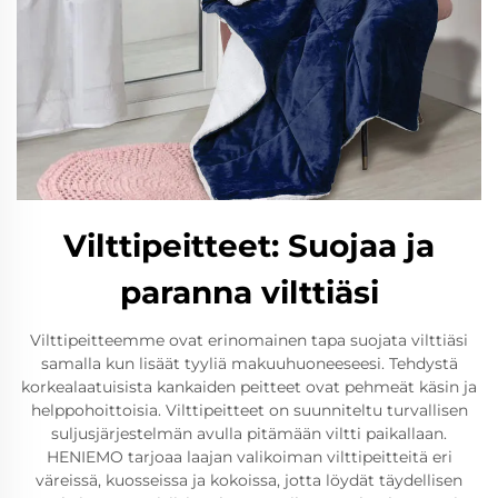
Vilttipeitteet: Suojaa ja
paranna vilttiäsi
Vilttipeitteemme ovat erinomainen tapa suojata vilttiäsi
samalla kun lisäät tyyliä makuuhuoneeseesi. Tehdystä
korkealaatuisista kankaiden peitteet ovat pehmeät käsin ja
helppohoittoisia. Vilttipeitteet on suunniteltu turvallisen
suljusjärjestelmän avulla pitämään viltti paikallaan.
HENIEMO tarjoaa laajan valikoiman vilttipeitteitä eri
väreissä, kuosseissa ja kokoissa, jotta löydät täydellisen