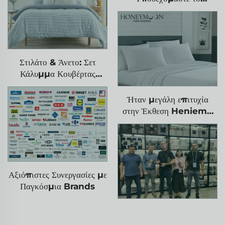
120GSM GRS-
Πιστοποιημένο Μαξιλάρι
Ανακυκλωμένο Σετ
Σεντόνια
Στιλάτο & Άνετο: Σετ
Κάλυμμα Κουβέρτας
Cationic Με Ρίγες
90gsm
Ήταν μεγάλη επιτυχία
στην Έκθεση Heniemo
στη Φραγκφούρτη της
Γερμανίας, τον Ιανουάριο
του 2024
Αξιόπιστες Συνεργασίες με
Παγκόσμια Brands