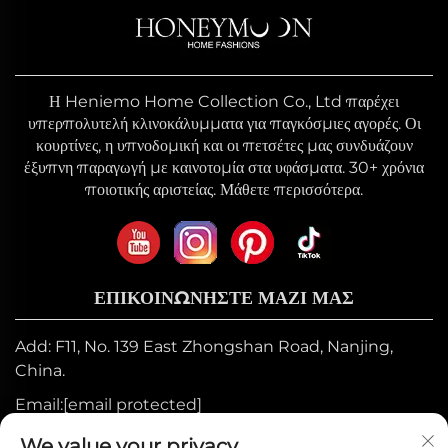
Η Heniemo Home Collection Co., Ltd παρέχει
υπερπολυτελή κλινοκάλυμματα για παγκόσμιες αγορές. Οι
κουρτίνες, η υπνοδομική και οι πετσέτες μας συνδυάζουν
έξυπνη παραγωγή με καινοτομία στα υφάσματα. 30+ χρόνια
ποιοτικής αριστείας. Μάθετε περισσότερα.
ΕΠΙΚΟΙΝΩΝΗΣΤΕ ΜΑΖΙ ΜΑΣ
Add: F11, No. 139 East Zhongshan Road, Nanjing,
China.
Email:
[email protected]
Κινητός:
+86-17327710449
We value your privacy