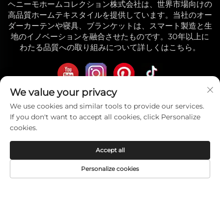
ヘニーモホームコレクション株式会社は、世界市場向けの
高品質ホームテキスタイルを提供しています。当社のオー
ダーカーテンや寝具、ブランケットは、スマート製造と生
地のイノベーションを融合させたものです。30年以上に
わたる品質への取り組みについて詳しくはこちら。
We value your privacy
お問い合わせ
We use cookies and similar tools to provide our services.
If you don't want to accept all cookies, click Personalize
Add: 中国南京市中山路東139番地11F
cookies.
メールアドレス：
[email protected]
Accept all
モバイル:
+86-17327710449
Personalize cookies
電話番号：
+86-025-84573776
HOMEPAGE
製品
メールアドレス
電話
© 2025 Heniemo Home Collection Co., Ltd.の