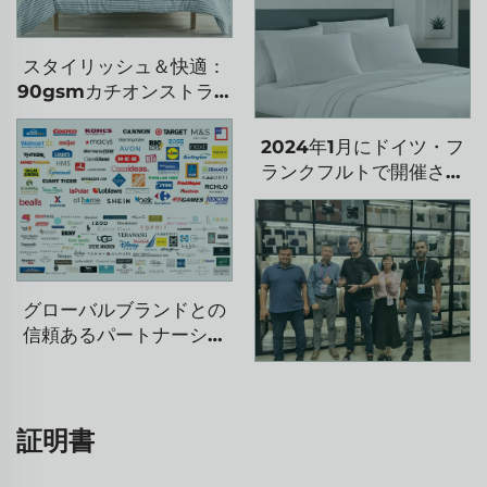
スタイリッシュ＆快適：
90gsmカチオンストライ
プ布団カバーセット
2024年1月にドイツ・フ
ランクフルトで開催され
たヘニーモフェアでは大
成功を収めました
グローバルブランドとの
信頼あるパートナーシッ
プ
証明書