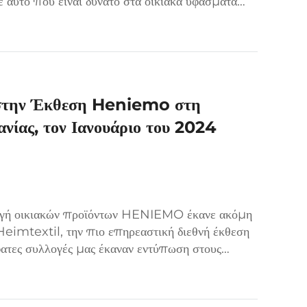
ε αυτό που είναι δυνατό στα οικιακά υφάσματα
τικής i...
 στην Έκθεση Heniemo στη
νίας, τον Ιανουάριο του 2024
λογή οικιακών προϊόντων HENIEMO έκανε ακόμη
Heimtextil, την πιο επηρεαστική διεθνή έκθεση
φατες συλλογές μας έκαναν εντύπωση στους
τεχνοτροπία και καινοτόμες λύσεις...