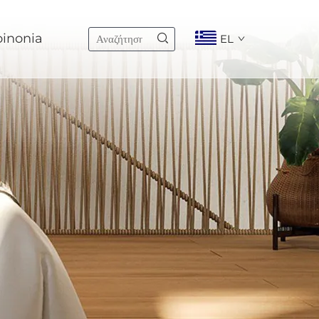
oinonia
EL