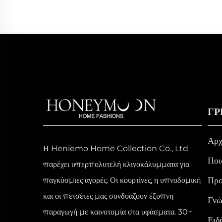
ΓΡ
Αρχ
Η Heniemo Home Collection Co., Ltd
Ποι
παρέχει υπερπολυτελή κλινοκάλυμματα για
Προ
παγκόσμιες αγορές. Οι κουρτίνες, η υπνοδομική
και οι πετσέτες μας συνδυάζουν έξυπνη
Γνώ
παραγωγή με καινοτομία στα υφάσματα. 30+
Ειδ