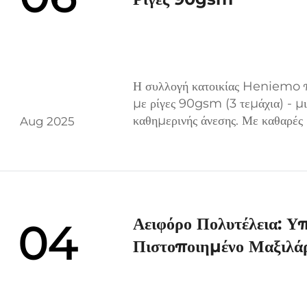
Η συλλογή κατοικίας Heniemo π
με ρίγες 90gsm (3 τεμάχια) - μ
καθημερινής άνεσης. Με καθαρές 
Aug 2025
αυτό το σετ κλινοσκεπασμάτων πρ
Αειφόρο Πολυτέλεια: 
04
Πιστοποιημένο Μαξιλάρ