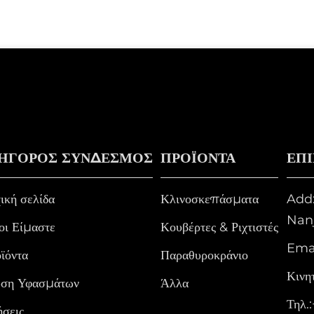
ΗΓΟΡΟΣ ΣΥΝΔΕΣΜΟΣ
ΠΡΟΪΌΝΤΑ
ΕΠ
ική σελίδα
Κλινοσκεπάσματα
Add:
Nanj
οι Είμαστε
Κουβέρτες & Ριχτιστές
Emai
ϊόντα
Παραθυροκράνιο
Κινητ
ση Υφασμάτων
Άλλα
Τηλ.:
ήσεις