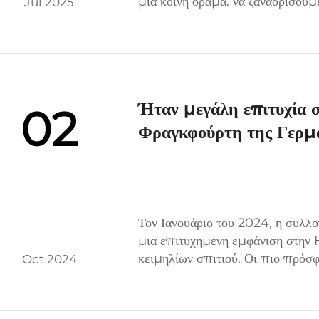
μια κοινή οράμα: να ξαναορίσουμ
Jul 2025
μέσω εξαιρετικής ποιότητας, σημαν
Ήταν μεγάλη επιτυχία
02
Φραγκφούρτη της Γερμα
Τον Ιανουάριο του 2024, η συλ
μια επιτυχημένη εμφάνιση στην 
κειμηλίων σπιτιού. Οι πιο πρόσ
Oct 2024
διεθνείς αγοραστές με εξαιρετική 