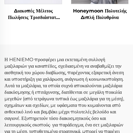
Διακοπές Μέλιτος
Honeymoon Πολυτελής
Πωλήσεις Τρισδιάστατα
Διπλή Πολυθρόνα
Μοντέρνα Παιδικάς
Στολιδικές Πολυθρόνας
Παρεοχίδες Μαξιλαριών
για Υπνοδωμάτιο
Η HENIEMO προσφέρει μια εκτεταμένη συλλογή
μαξιλαριών για καναπέδες, σχεδιασμένη να αναβαθμίζει την
αισθητική του χώρου διαβίωσης, παρέχοντας εξαιρετική άνεση
και υποστήριξη για χαλάρωση, ανάγνωση ή κοινωνικοποίηση.
Αυτά τα μαξιλάρια, τα οποία συχνά αποκαλούνται μαξιλάρια
διακόσμησης ή επιτάχυνσης, διατίθενται σε μεγάλη ποικιλία
μεγεθών (από τετράγωνα τυπικά έως μαξιλάρια για τη μέση),
σχημάτων και σχεδίων, με υφάσματα που κυμαίνονται από
ανθεκτικό λινό και βαμβάκι μέχρι πολυτελές βελούδο και
σαγιονέ. Εξυπηρετούν τόσο διακοσμητικούς όσο και
λειτουργικούς σκοπούς· για παράδειγμα, ένα σετ μαξιλαριών
για τη μέση, τοποθετημένα στρατηγικά, μπορεί να παρέχει