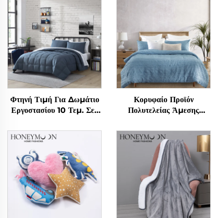
Φτηνή Τιμή Για Δωμάτιο
Κορυφαίο Προϊόν
Εργοστασίου 10 Τεμ. Σετ
Πολυτελείας Άμεσης
Πάπλωμα Για Υπνολογείο
Πώλησης Κίνας Σετ
Σπιτιού
Στρώματος Μικροϊνών
Κριμπλ Στερεό Σεντόνια
Σετ