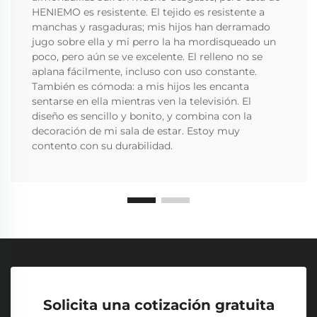
HENIEMO es resistente. El tejido es resistente a
manchas y rasgaduras; mis hijos han derramado
jugo sobre ella y mi perro la ha mordisqueado un
poco, pero aún se ve excelente. El relleno no se
aplana fácilmente, incluso con uso constante.
También es cómoda: a mis hijos les encanta
sentarse en ella mientras ven la televisión. El
diseño es sencillo y bonito, y combina con la
decoración de mi sala de estar. Estoy muy
contento con su durabilidad.
Solicita una cotización gratuita