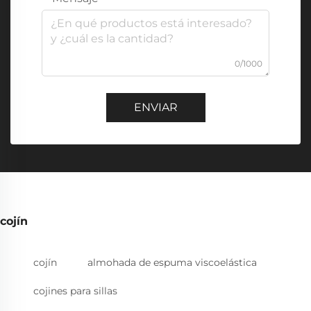
0/1000
ENVIAR
cojín
cojín
almohada de espuma viscoelástica
cojines para sillas