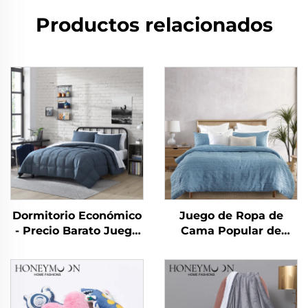
Productos relacionados
Dormitorio Económico
Juego de Ropa de
- Precio Barato Juego
Cama Popular de
de 10 piezas para el
Microfibra Cationica
Hogar Uso en
Directo de China,
Dormitorio
Sólido, Juego de
Cubrecamas con
Textura Arrugada