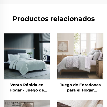
Productos relacionados
Venta Rápida en
Juego de Edredones
Hogar - Juego de
para el Hogar
Edredones y Mantas
Miraculous Home
Suaves de Franela
CozyLux Edredón de
Polar Reversibles y
Sarga Rizada