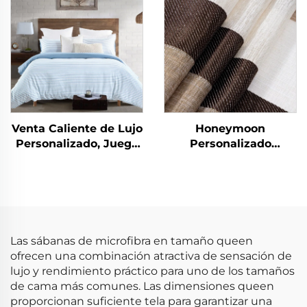
Plush para Dormitorio
Venta Caliente de Lujo
Honeymoon
Personalizado, Juego
Personalizado
de Cubrecamas con
Cortinas de Encaje
Rayas Cationicas de
Listas para Dormitorio
90 gsm, 3 Piezas, con
y Sala de Estar con
Suave Tacto
Ojales Transparentes
para Ventana
Las sábanas de microfibra en tamaño queen
ofrecen una combinación atractiva de sensación de
lujo y rendimiento práctico para uno de los tamaños
de cama más comunes. Las dimensiones queen
proporcionan suficiente tela para garantizar una