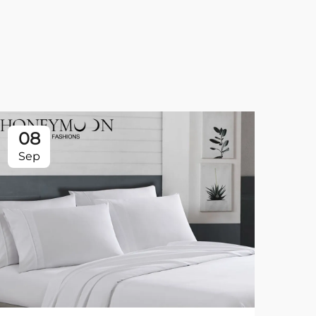
08
0
Sep
Se