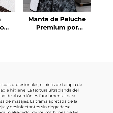
n
Manta de Peluche
do
Premium por
caje
Honeymoon – Suave
y Esponjosa, Caliente
la de
y Aterciopelada,
les
Tamaño Extra
para
Grande, Terciopelo
Polar para Todas las
Temporadas
pas profesionales, clínicas de terapia de
d e higiene. La textura ultrablanda del
idad de absorción es fundamental para
sa de masajes. La trama apretada de la
jía y desinfectantes sin degradarse
guro alrededor de los colchones de las