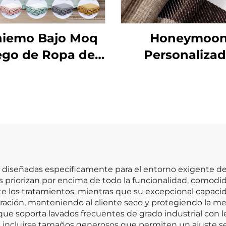
iemo Bajo Moq
Honeymoo
ego de Ropa de
Personaliza
a Personalizado
Cortinas de En
uave Edredón
Listas para
Manta
Dormitorio y Sa
Estar con Oja
Transparentes 
Ventana
 diseñadas específicamente para el entorno exigente de s
 priorizan por encima de todo la funcionalidad, comodida
te los tratamientos, mientras que su excepcional capac
oración, manteniendo al cliente seco y protegiendo la me
ue soporta lavados frecuentes de grado industrial con le
n incluirse tamaños generosos que permiten un ajuste se