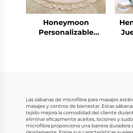
Honeymoon
Hen
Personalizable
Ju
Plegable Estera de
Cam
Juguete para Niños
S
Yoga Gimnasio de
Actividades para
Bebé que Gatea
Estera de Juego para
Bebé para el Suelo
Las sábanas de microfibra para masajes están
masajes y centros de bienestar. Estas sábanas
tejido mejora la comodidad del cliente duran
eliminar eficazmente aceites, lociones y sud
microfibra proporciona una barrera duradera q
rápidamente. Entre sus características suele