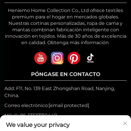
Heniemo Home Collection Co., Ltd ofrece textiles
premium para el hogar en mercados globales.
Nuestras cortinas personalizadas, ropa de cama y
mantas combinan fabricación inteligente con
innovación en tejidos. Más de 30 años de excelencia
en calidad. Obtenga más información.
PÓNGASE EN CONTACTO
Add: F11, No. 139 East Zhongshan Road, Nanjing,
China.
Correo electrónico:
[email protected]
Móvil:
+86-17327710449
We value your privacy
Tel:
+86-025-84573776