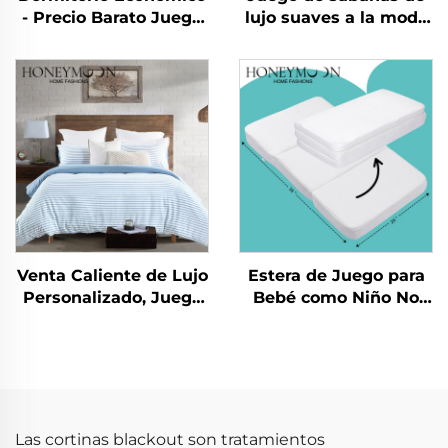
- Precio Barato Juego
lujo suaves a la moda
de 10 piezas para el
nuevas como algodón
Hogar Uso en
90 g/m² lavadas
Dormitorio
previamente de
microfibra sólida para
todas las temporadas
Venta Caliente de Lujo
Estera de Juego para
Personalizado, Juego
Bebé como Niño No
de Cubrecamas con
Tóxica para Gatear
Rayas Cationicas de
Estera Plegable para
90 gsm, 3 Piezas, con
Gimnasio Infantil
Suave Tacto
Esteras de Juego
Las cortinas blackout son tratamientos