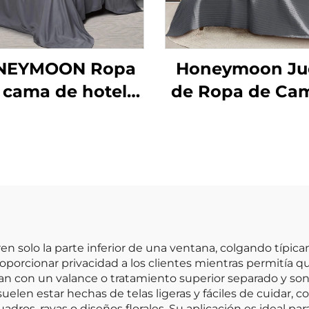
NEYMOON Ropa
Honeymoon Ju
 cama de hotel
de Ropa de Cam
able en máquina
por Mayor 10
0T 100 % bambú
Algodón Microf
sateén 4 piezas
Edredón Colch
rescante suave y
Cubrecama
edosa tamaño
queen diseño
exclusivo
en solo la parte inferior de una ventana, colgando típica
proporcionar privacidad a los clientes mientras permitía 
n con un valance o tratamiento superior separado y so
uelen estar hechas de telas ligeras y fáciles de cuidar, c
dros, rayas o diseños florales. Su aplicación es ideal p