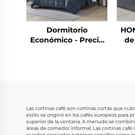
Dormitorio
HO
Económico - Precio
de
Barato Juego de 10
lav
piezas para el Hogar
30
Uso en Dormitorio
en 
ref
s
Las cortinas café son cortinas cortas que cubr
estilo se originó en los cafés europeos para 
superior de la ventana. A menudo se combina
áreas de comedor informal. Las cortinas café s
pueden presentar patrones sencillos como cua