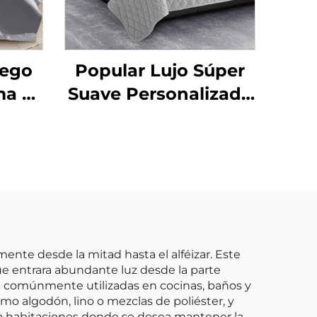
ego
Popular Lujo Súper
a al
Suave Personalizado
0%
Moderno Juego de
ibra
Edredón King Size 3
a y
Piezas
s
mente desde la mitad hasta el alféizar. Este
que entrara abundante luz desde la parte
n comúnmente utilizadas en cocinas, baños y
omo algodón, lino o mezclas de poliéster, y
ara habitaciones donde se desea mantener la