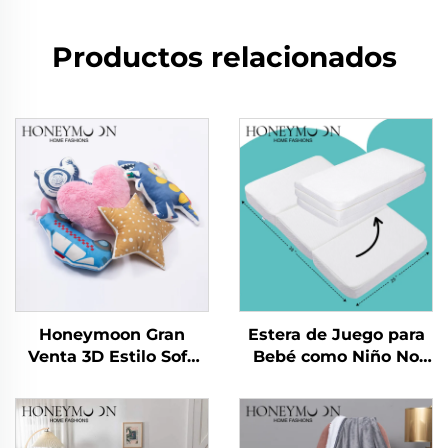
Productos relacionados
Honeymoon Gran
Estera de Juego para
Venta 3D Estilo Sofá
Bebé como Niño No
Decorativo Infantil
Tóxica para Gatear
Fundas de Almohadón
Estera Plegable para
para el Hogar para
Gimnasio Infantil
Dormitorio
Esteras de Juego