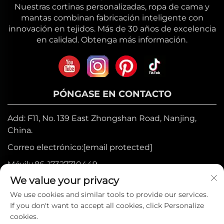
Nuestras cortinas personalizadas, ropa de cama y
mantas combinan fabricación inteligente con
innovación en tejidos. Más de 30 años de excelencia
en calidad. Obtenga más información.
PÓNGASE EN CONTACTO
Add: F11, No. 139 East Zhongshan Road, Nanjing,
China.
Correo electrónico:
[email protected]
Móvil:
+86-17327710449
We value your privacy
Tel:
+86-025-84573776
We use cookies and similar tools to provide our services.
If you don't want to accept all cookies, click Personalize
Derechos de autor © 2025 por Heniemo
cookies.