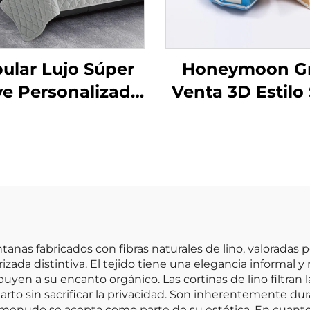
ular Lujo Súper
Honeymoon G
e Personalizado
Venta 3D Estilo
erno Juego de
Decorativo Infa
edón King Size 3
Fundas de
Piezas
Almohadón par
Hogar para
Dormitorio
tanas fabricados con fibras naturales de lino, valoradas 
ada distintiva. El tejido tiene una elegancia informal y 
ibuyen a su encanto orgánico. Las cortinas de lino filtra
arto sin sacrificar la privacidad. Son inherentemente d
 menudo se acepta como parte de su estética. En cuanto a