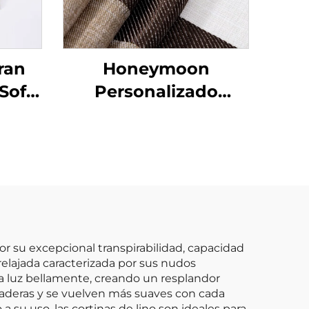
ran
Honeymoon
 Sofá
Personalizado
ntil
Cortinas de Encaje
Listas para
a el
Dormitorio y Sala de
Estar con Ojales
Transparentes para
Ventana
por su excepcional transpirabilidad, capacidad
relajada caracterizada por sus nudos
n la luz bellamente, creando un resplandor
uraderas y se vuelven más suaves con cada
 su uso, las cortinas de lino son ideales para