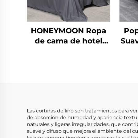
HONEYMOON Ropa
Pop
de cama de hotel
Suav
lavable en máquina
Mod
300T 100 % bambú
Edr
en sateén 4 piezas
refrescante suave y
sedosa tamaño
queen diseño
exclusivo
Las cortinas de lino son tratamientos para ven
de absorción de humedad y apariencia texturiz
naturales y ligeras irregularidades, que contr
suave y difuso que mejora el ambiente del cu
lavado, aunque tienden a arrugarse, lo cual a