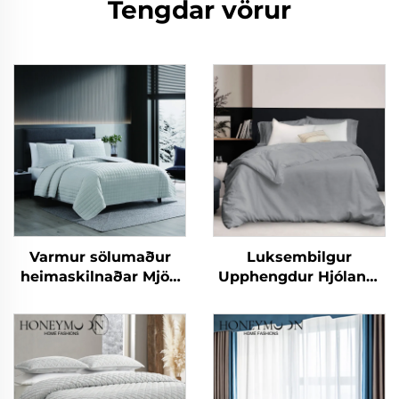
Tengdar vörur
Varmur sölumaður
Luksembilgur
heimaskilnaðar Mjög
Upphengdur Hjólandi
neytra flanell fjölgandi
100% Þvædd Lina og
ofurneytarlegur
Bómull Hár Gæði
snúningsskilasængur
Andartæk
Silkiðurlegur Sherpa
Náttúrulegur
skjalasængur og
Hlífardúkasetur
kviltursetur