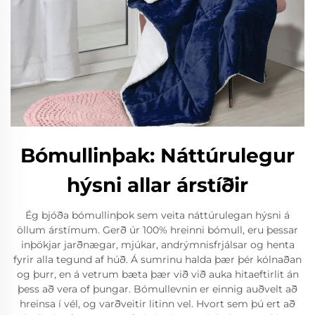
Bómullinþak: Náttúrulegur
hýsni allar árstíðir
Ég bjóða bómullinþok sem veita náttúrulegan hýsni á
öllum árstímum. Gerð úr 100% hreinni bómull, eru þessar
inþökjar jarðnægar, mjúkar, andrýmnisfrjálsar og henta
fyrir alla tegund af húð. Á sumrinu halda þær þér kólnaðan
og þurr, en á vetrum bæta þær við við auka hitaeftirlit án
þess að vera of þungar. Bómullevnin er einnig auðvelt að
hreinsa í vél, og varðveitir litinn vel. Hvort sem þú ert að