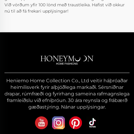
Við vörðum yfir 100 lönd með traustleika. Hafist við okkur
nú til að fá frekari upplýsingar!
Heniemo Home Collection Co., Ltd veitir háþróaðar
heimilisverk fyrir alþjóðlega markaði. Sérsniðnar
drapar, rúmfræði og fyrirhang sameina rafmagnslega
framleiðslu við efniþróun. 30 ára reynsla og frábærð
gæðastýring. Nánar upplýsingar.