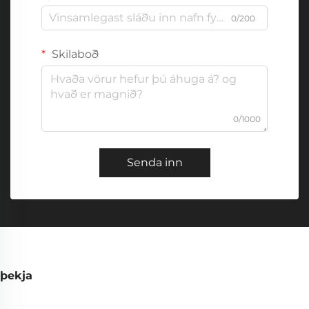
0/200
Skilaboð
0/1000
Senda inn
þekja