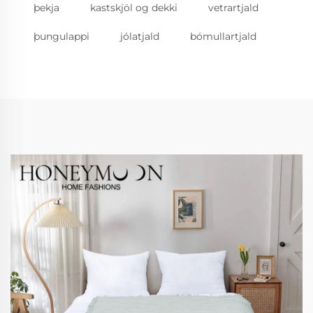
þekja
kastskjöl og dekki
vetrartjald
þungulappi
jólatjald
bómullartjald