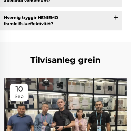
áberandi verkefnum?
Hvernig tryggir HENIEMO
framleiðslueffektívitét?
Tilvísanleg grein
10
Sep