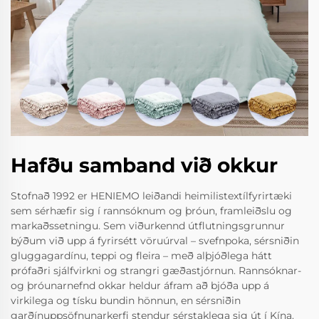
Hafðu samband við okkur
Stofnað 1992 er HENIEMO leiðandi heimilistextílfyrirtæki
sem sérhæfir sig í rannsóknum og þróun, framleiðslu og
markaðssetningu. Sem viðurkennd útflutningsgrunnur
býðum við upp á fyrirsétt vöruúrval – svefnpoka, sérsniðin
gluggagardínu, teppi og fleira – með alþjóðlega hátt
prófaðri sjálfvirkni og strangri gæðastjórnun. Rannsóknar-
og þróunarnefnd okkar heldur áfram að bjóða upp á
virkilega og tísku bundin hönnun, en sérsniðin
garðínuppsöfnunarkerfi stendur sérstaklega sig út í Kína.