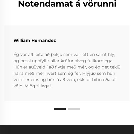
Notendamat á vörunni
William Hernandez
Ég var að leita að þekju sem var létt en samt hlý,
og þessi uppfyllir allar kröfur alveg fullkomlega.
Hún er auðveld í að flytja með mér, og ég get tekið
hana með mér hvert sem ég fer. Hlýjuð sem hún
veitir er eins og hún á að vera, ekki of hitin eða of
köld. Mjög tillaga!