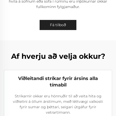
hvíla á sofnum eða sofa í rúminu eru inþökurnar okkar
fullkominn fylgjamaður.
Fá tilboð
Af hverju að velja okkur?
Viðleitandi stríkar fyrir ársins alla
tímabil
Stríkarnir okkar eru hönnuðir til að veita hita og
viðleitni á öllum árstímum, með léttvægi valkosti
fyrir sumar og þéttari, seigari útgáfur fyrir
vetrartímann.