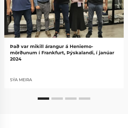
Það var mikill árangur á Heniemo-
mörðunum í Frankfurt, Þýskalandi, í janúar
2024
SÝA MEIRA