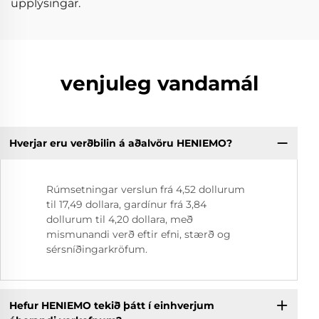
upplýsingar.
venjuleg vandamál
Hverjar eru verðbilin á aðalvöru HENIEMO?
Rúmsetningar verslun frá 4,52 dollurum
til 17,49 dollara, gardínur frá 3,84
dollurum til 4,20 dollara, með
mismunandi verð eftir efni, stærð og
sérsníðingarkröfum.
Hefur HENIEMO tekið þátt í einhverjum