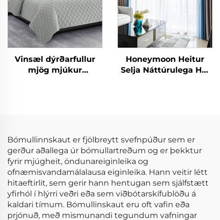
Vinsæl dýrðarfullur
Honeymoon Heitur
mjög mjúkur
Selja Náttúrulega Höf
sérsniðinn nútímur
Skjöldur Einfaldur
þekju settur konungur
Ísólaður Grommet
þekja 3 hlutar
Myrkur Skjöldur fyrir
Rúmshljóð
Bómullinnskaut er fjölbreytt svefnpúður sem er
gerður aðallega úr bómullartreðum og er þekktur
fyrir mjúgheit, öndunareiginleika og
ofnæmisvandamálalausa eiginleika. Hann veitir létt
hitaeftirlit, sem gerir hann hentugan sem sjálfstætt
yfirhól í hlýrri veðri eða sem viðbótarskífublöðu á
kaldari tímum. Bómullinskaut eru oft vafin eða
prjónuð, með mismunandi tegundum vafningar