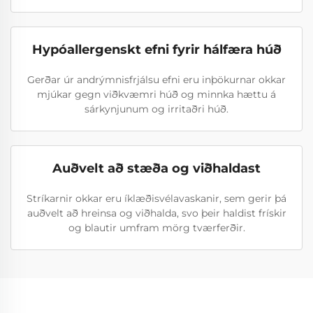
Hypóallergenskt efni fyrir hálfæra húð
Gerðar úr andrýmnisfrjálsu efni eru inþökurnar okkar
mjúkar gegn viðkvæmri húð og minnka hættu á
sárkynjunum og irritaðri húð.
Auðvelt að stæða og viðhaldast
Stríkarnir okkar eru íklæðisvélavaskanir, sem gerir þá
auðvelt að hreinsa og viðhalda, svo þeir haldist frískir
og blautir umfram mörg tværferðir.