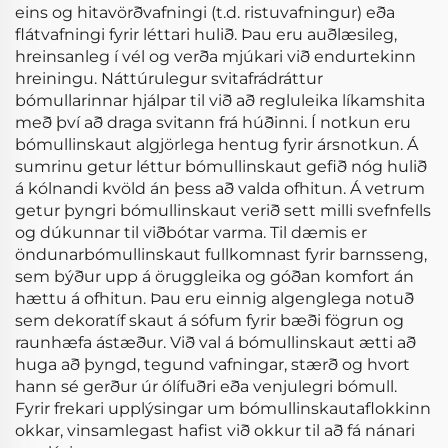
eins og hitavörðvafningi (t.d. ristuvafningur) eða
flátvafningi fyrir léttari hulið. Þau eru auðlæsileg,
hreinsanleg í vél og verða mjúkari við endurtekinn
hreiningu. Náttúrulegur svitafrádráttur
bómullarinnar hjálpar til við að regluleika líkamshita
með því að draga svitann frá húðinni. Í notkun eru
bómullinskaut algjörlega hentug fyrir ársnotkun. Á
sumrinu getur léttur bómullinskaut gefið nóg hulið
á kólnandi kvöld án þess að valda ofhitun. Á vetrum
getur þyngri bómullinskaut verið sett milli svefnfells
og dúkunnar til viðbótar varma. Til dæmis er
öndunarbómullinskaut fullkomnast fyrir barnsseng,
sem býður upp á öruggleika og góðan komfort án
hættu á ofhitun. Þau eru einnig algenglega notuð
sem dekoratíf skaut á sófum fyrir bæði fögrun og
raunhæfa ástæður. Við val á bómullinskaut ætti að
huga að þyngd, tegund vafningar, stærð og hvort
hann sé gerður úr ólífuðri eða venjulegri bómull.
Fyrir frekari upplýsingar um bómullinskautaflokkinn
okkar, vinsamlegast hafist við okkur til að fá nánari