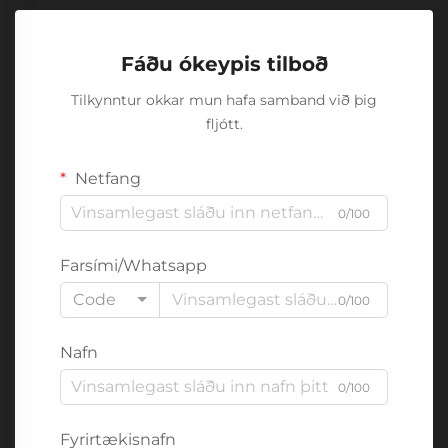
Fáðu ókeypis tilboð
Tilkynntur okkar mun hafa samband við þig
fljótt.
Netfang
0/100
Farsími/Whatsapp
Code
0/100
Nafn
0/100
Fyrirtækisnafn