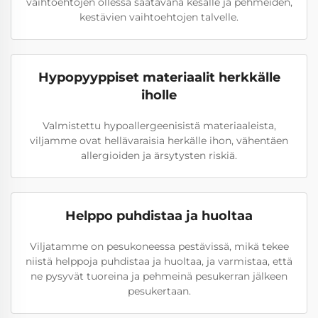
vaihtoehtojen ollessa saatavana kesälle ja pehmeiden,
kestävien vaihtoehtojen talvelle.
Hypopyyppiset materiaalit herkkälle
iholle
Valmistettu hypoallergeenisistä materiaaleista,
viljamme ovat hellävaraisia herkälle ihon, vähentäen
allergioiden ja ärsytysten riskiä.
Helppo puhdistaa ja huoltaa
Viljatamme on pesukoneessa pestävissä, mikä tekee
niistä helppoja puhdistaa ja huoltaa, ja varmistaa, että
ne pysyvät tuoreina ja pehmeinä pesukerran jälkeen
pesukertaan.