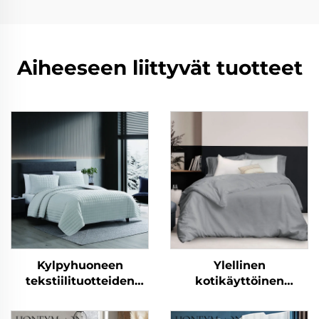
Aiheeseen liittyvät tuotteet
Kylpyhuoneen
Ylellinen
tekstiilituotteiden
kotikäyttöinen
myyntituote, pehmeä
yksivärinen peitto, 100
villapäällysteinen
% pestty pellavaa ja