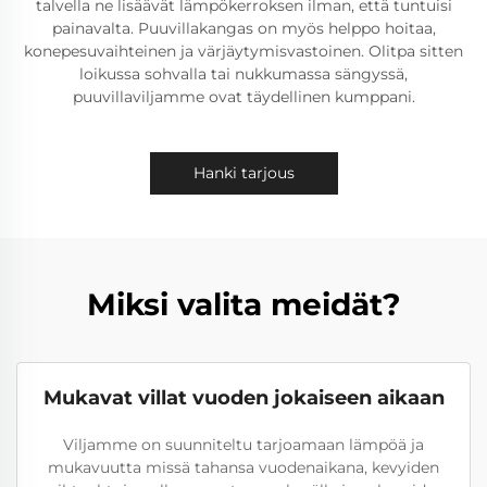
talvella ne lisäävät lämpökerroksen ilman, että tuntuisi
painavalta. Puuvillakangas on myös helppo hoitaa,
konepesuvaihteinen ja värjäytymisvastoinen. Olitpa sitten
loikussa sohvalla tai nukkumassa sängyssä,
puuvillaviljamme ovat täydellinen kumppani.
Hanki tarjous
Miksi valita meidät?
Mukavat villat vuoden jokaiseen aikaan
Viljamme on suunniteltu tarjoamaan lämpöä ja
mukavuutta missä tahansa vuodenaikana, kevyiden