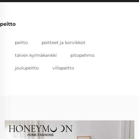
peitto
peitto
peitteet ja korvikkot
talven kylmäkankki
pitopehmo
joulupeitto
villapeitto