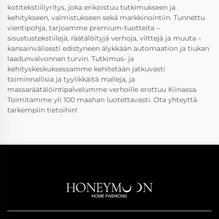
kotitekstiiliyritys, joka erikoistuu tutkimukseen ja
kehitykseen, valmistukseen sekä markkinointiin. Tunnettu
vientipohja, tarjoamme premium-tuotteita –
sisustustekstiilejä, räätälöityjä verhoja, vilttejä ja muuta –
kansainvälisesti edistyneen älykkään automaation ja tiukan
laadunvalvonnan turvin. Tutkimus- ja
kehityskeskuksessamme kehitetään jatkuvasti
toiminnallisia ja tyylikkäitä malleja, ja
massaräätälöintipalvelumme verhoille erottuu Kiinassa.
Toimitamme yli 100 maahan luotettavasti. Ota yhteyttä
tarkempiin tietoihin!