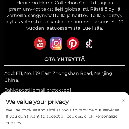
Heniemo Home Collection Co., Ltd tarjoaa
premium-kotitekstiilejä globaalisti. Räätälöidyillä
verhoilla, sängynvaatteilla ja heittoviltoilla yhdistyy
älykäs valmistus ja kankaiden innovatiivisuus. Yli 30
vuoden laatuosaamista. Lue lisää.
OTA YHTEYTTÄ
Add: F11, No. 139 East Zhongshan Road, Nanjing,
China.
Sähköposti:
[email protected]
Mobiili:
+86-17327710449
We value your privacy
Puh:
+86-025-84573776
We use cookies and similar tools to provide our services.
If you don't want to accept all cookies, click Personalize
cookies.