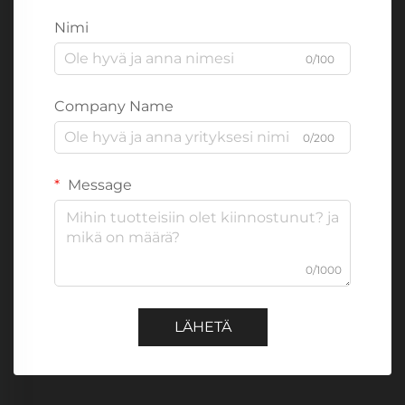
Nimi
0/100
Company Name
0/200
Message
0/1000
LÄHETÄ