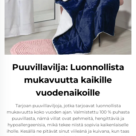
Puuvillavilja: Luonnollista
mukavuutta kaikille
vuodenaikoille
Tarjoan puuvillaviljoja, jotka tarjoavat luonnollista
mukavuutta koko vuoden ajan. Valmistettu 100 % puhasta
puuvillasta, nämä villat ovat pehmeitä, hengittäviä ja
hypoallergeenisia, mikä tekee niistä sopivia kaikenlaiselle
iholle. Kesällä ne pitävät sinut viileänä ja kuivana, kun taas