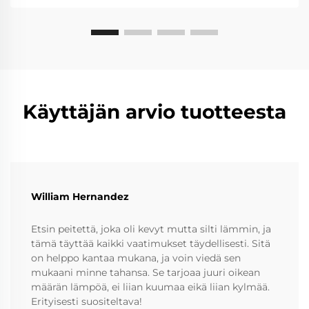
Käyttäjän arvio tuotteesta
William Hernandez
Etsin peitettä, joka oli kevyt mutta silti lämmin, ja
tämä täyttää kaikki vaatimukset täydellisesti. Sitä
on helppo kantaa mukana, ja voin viedä sen
mukaani minne tahansa. Se tarjoaa juuri oikean
määrän lämpöä, ei liian kuumaa eikä liian kylmää.
Erityisesti suositeltava!