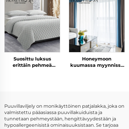
kääntyvä
puuvillaa,
makuuhuoneen viltti-
korkealaatuinen
ja peittojoukko
hengittävä
luonnonpeitto
Suosittu luksus
Honeymoon
erittäin pehmeä
kuumassa myynnissä
räätälöity moderni
luonnonpehmeät
peitepaketti
verhot, yksivärinen
kuningaspeite 3 kpl
eristetty rei'itetty
pimeysverho
ikkunaan
Puuvillaviljely on monikäyttöinen patjalakka, joka on
valmistettu pääasiassa puuvillakuiduista ja
tunnetaan pehmeystään, hengittävyydestään ja
hypoallergeenisistä ominaisuuksistaan. Se tarjoaa