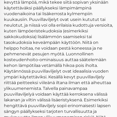
kevyttä lämpöä, mikä tekee siitä sopivan yksinään
käytettäväksi päällykseksi lämpimämpinä
vuodenaikoina tai lisäkerrosta kylmempiin
kuukausiin. Puuvillaviljelyt ovat usein kututut tai
neulotut, ja niissä voi olla erilaisia kudottuja versioita,
kuten lämpöeristekudoksia (esimerkiksi
sakkokudoksia) lisälämmön saamiseksi tai
tasokudoksia keveämpään käyttöön. Niitä on
helppo hoitaa, ne voidaan pestä koneessa ja ne
pehmenevät pesujen myötä. Luonnollinen
kosteudenhoito-ominaisuus auttaa säätelemään
kehon lämpötilaa vetämällä hikoa pois iholta.
Käytännössä puuvillaviljelyt ovat ideaalisia vuoden
ympäri käytettäviksi. Kesällä kevyt puuvillaviljely
riittää peitteeksi viileänä iltana ilman että aiheuttaa
ylikuumenemista. Talvella painavampaa
puuvillaviljelyä voidaan käyttää kerroksena välissä
lakanan ja viltin välissä lisäeristyksenä. Esimerkiksi
hengittävä puuvillaviljely sopii erinomaisesti lapsen
sängyn päällykseksi tarjoten turvallisuutta ja