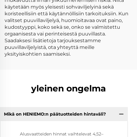
mukavuutta ilman ylikuumenemisen riskiä. Niitä
käytetään myös yleisesti sohvaviljelyinä sekä
koristeellisiin että käytännöllisiin tarkoituksiin. Kun
valitset puuvillaviljelyä, huomioitavaa ovat paino,
kudostyyppi, koko sekä se, onko se valmistettu
orgaanisesta vai perinteisestä puuvillasta.
Saadaksesi lisätietoja tarjouksestamme
puuvillaviljelyistä, ota yhteyttä meille
yksityiskohtien saamiseksi.
yleinen ongelma
Mikä on HENIEMO:n päätuotteiden hintaväli?
Alusvaatteiden hinnat vaihtelevat 4,52–