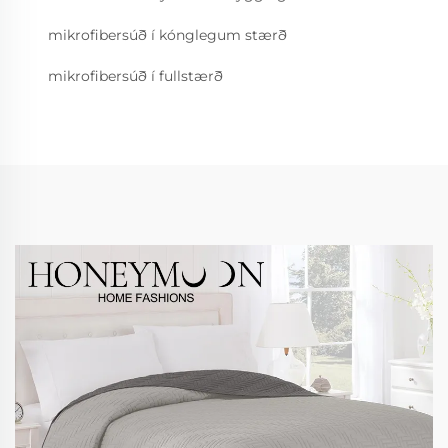
mikrofibersúð í kónglegum stærð
mikrofibersúð í fullstærð