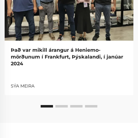
Það var mikill árangur á Heniemo-
mörðunum í Frankfurt, Þýskalandi, í janúar
2024
SÝA MEIRA