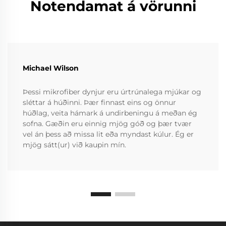
Notendamat á vörunni
Michael Wilson
Þessi mikrofiber dynjur eru úrtrúnalega mjúkar og
sléttar á húðinni. Þær finnast eins og önnur
húðlag, veita hámark á undirbeningu á meðan ég
sofna. Gæðin eru einnig mjög góð og þær tvær
vel án þess að missa lit eða myndast kúlur. Ég er
mjög sátt(ur) við kaupin mín.