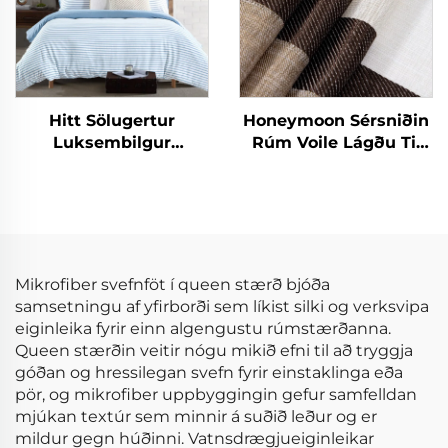
Hitt Sölugertur
Honeymoon Sérsniðin
Luksembilgur
Rúm Voile Lágðu Til
Sérsniðinn Mildur
Skjöldur & Drapes
90gsm Kationiskur
Stofuhljóð Grommet
Stríklaður
Sjáíður Gluggaskjöl
Hlífardúkasetur 3
fyrir Heimilið
hlutar
Mikrofiber svefnföt í queen stærð bjóða
samsetningu af yfirborði sem líkist silki og verksvipa
eiginleika fyrir einn algengustu rúmstærðanna.
Queen stærðin veitir nógu mikið efni til að tryggja
góðan og hressilegan svefn fyrir einstaklinga eða
pör, og mikrofiber uppbyggingin gefur samfelldan
mjúkan textúr sem minnir á suðið leður og er
mildur gegn húðinni. Vatnsdrægjueiginleikar