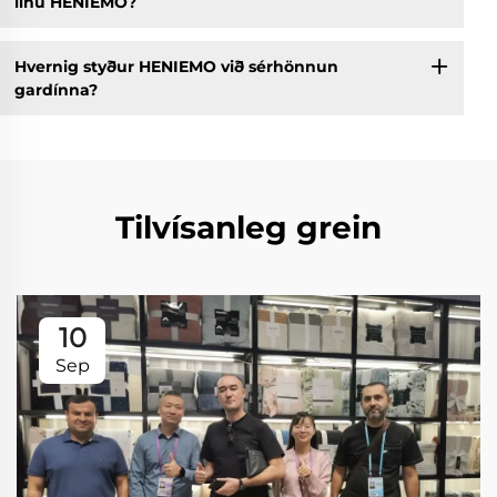
línu HENIEMO?
Hvernig styður HENIEMO við sérhönnun
gardínna?
Tilvísanleg grein
10
Sep