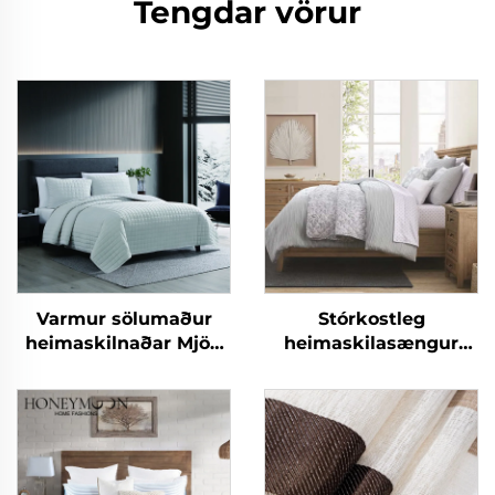
Tengdar vörur
Varmur sölumaður
Stórkostleg
heimaskilnaðar Mjög
heimaskilasængur
neytra flanell fjölgandi
CozyLux Seersucker
ofurneytarlegur
skjalasængur
snúningsskilasængur
Silkiðurlegur Sherpa
skjalasængur og
kviltursetur