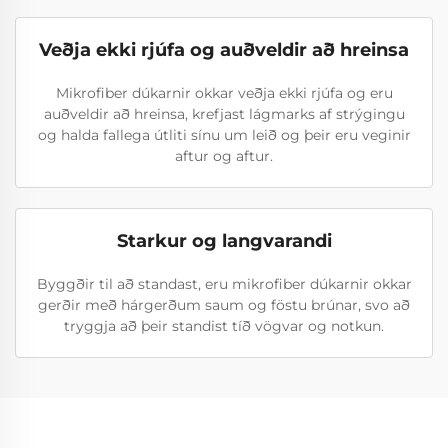
Veðja ekki rjúfa og auðveldir að hreinsa
Mikrofiber dúkarnir okkar veðja ekki rjúfa og eru
auðveldir að hreinsa, krefjast lágmarks af strýgingu
og halda fallega útliti sínu um leið og þeir eru veginir
aftur og aftur.
Starkur og langvarandi
Byggðir til að standast, eru mikrofiber dúkarnir okkar
gerðir með hárgerðum saum og föstu brúnar, svo að
tryggja að þeir standist tíð vögvar og notkun.