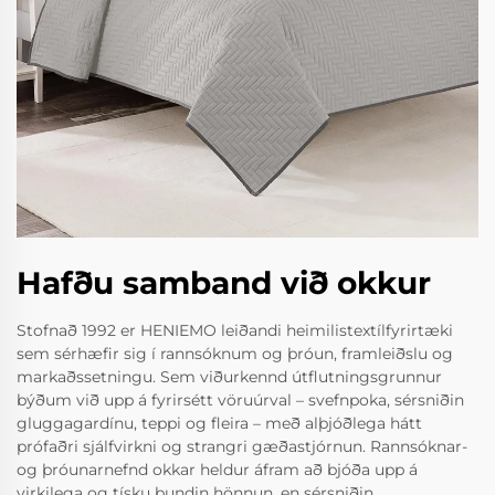
Hafðu samband við okkur
Stofnað 1992 er HENIEMO leiðandi heimilistextílfyrirtæki
sem sérhæfir sig í rannsóknum og þróun, framleiðslu og
markaðssetningu. Sem viðurkennd útflutningsgrunnur
býðum við upp á fyrirsétt vöruúrval – svefnpoka, sérsniðin
gluggagardínu, teppi og fleira – með alþjóðlega hátt
prófaðri sjálfvirkni og strangri gæðastjórnun. Rannsóknar-
og þróunarnefnd okkar heldur áfram að bjóða upp á
virkilega og tísku bundin hönnun, en sérsniðin