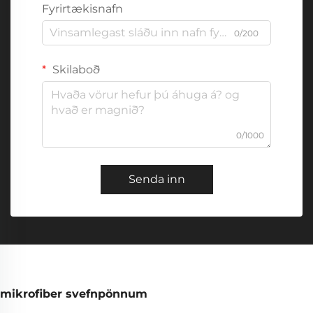
Fyrirtækisnafn
0/200
Skilaboð
0/1000
Senda inn
mikrofiber svefnpönnum