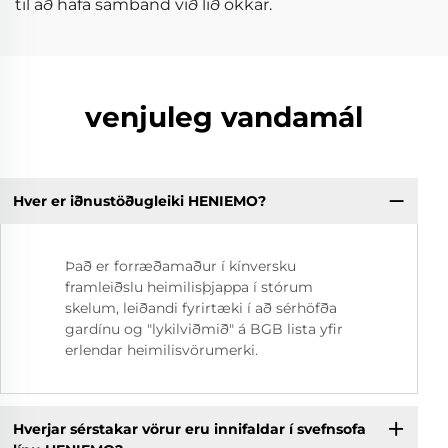
til að hafa samband við lið okkar.
venjuleg vandamál
Hver er iðnustöðugleiki HENIEMO?
Það er forræðamaður í kínversku
framleiðslu heimilisþjappa í stórum
skelum, leiðandi fyrirtæki í að sérhöfða
gardínu og "lykilviðmið" á BGB lista yfir
erlendar heimilisvörumerki.
Hverjar sérstakar vörur eru innifaldar í svefnsofa