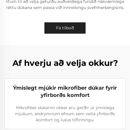
litum til að velja geturðu auðveldlega fundið nákvæmlega
réttu dúkana sem passa við innreikingu svefnherbergisins.
Fá tilboð
Af hverju að velja okkur?
Ýmislegt mjúkir mikrofiber dúkar fyrir
yfirborðs komfort
Mikrofiber dúkarnir okkar eru gerðir úr ýmislega
mjúkum, andrýmnum efnum sem veita yfirborðs
komfort og luxus tilfinningu.