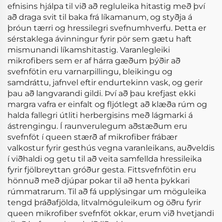
efnisins hjálpa til við að regluleika hitastig með því
að draga svit til baka frá líkamanum, og styðja á
þróun tærri og hressilegri svefnumhverfu. Þetta er
sérstaklega ávinningur fyrir pör sem gætu haft
mismunandi líkamshitastig. Varanlegleiki
mikrofibers sem er af hárra gæðum þýðir að
svefnfötin eru varnarpillingu, bleikingu og
samdráttu, jafnvel eftir endurtekinn vask, og gerir
þau að langvarandi gildi. Því að þau krefjast ekki
margra vafra er einfalt og fljótlegt að klæða rúm og
halda fallegri útliti herbergisins með lágmarki á
ástrengingu. Í raunverulegum aðstæðum eru
svefnföt í queen stærð af mikrofiber frábær
valkostur fyrir gesthús vegna varanleikans, auðveldis
í viðhaldi og getu til að veita samfellda hressileika
fyrir fjölbreyttan gróður gesta. Fittsvefnfötin eru
hönnuð með djúpar pokar til að henta þykkari
rúmmatrarum. Til að fá upplýsingar um möguleika
tengd þráðafjölda, litvalmöguleikum og öðru fyrir
queen mikrofiber svefnföt okkar, erum við hvetjandi