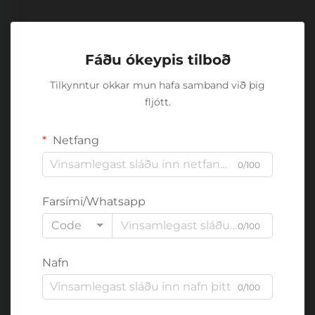
Fáðu ókeypis tilboð
Tilkynntur okkar mun hafa samband við þig
fljótt.
Netfang
0/100
Farsími/Whatsapp
Code
0/100
Nafn
0/100