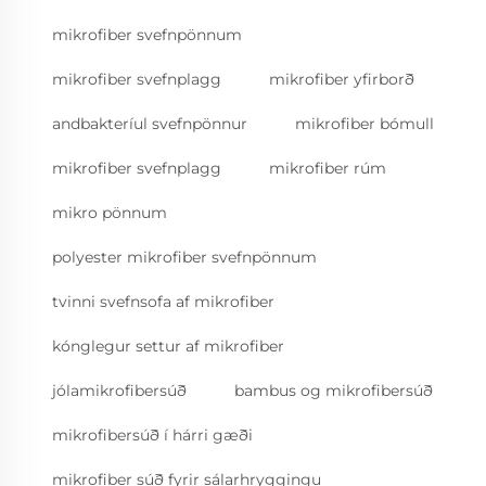
mikrofiber svefnpönnum
mikrofiber svefnplagg
mikrofiber yfirborð
andbakteríul svefnpönnur
mikrofiber bómull
mikrofiber svefnplagg
mikrofiber rúm
mikro pönnum
polyester mikrofiber svefnpönnum
tvinni svefnsofa af mikrofiber
kónglegur settur af mikrofiber
jólamikrofibersúð
bambus og mikrofibersúð
mikrofibersúð í hárri gæði
mikrofiber súð fyrir sálarhryggingu