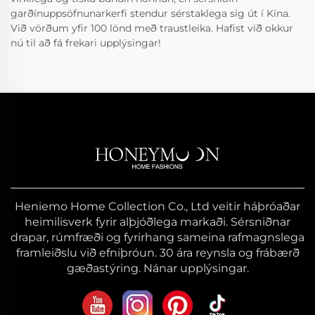
garðínuppsöfnunarkerfi stendur sérstaklega sig út í Kína.
Við vörðum yfir 100 lönd með traustleika. Hafist við okkur
nú til að fá frekari upplýsingar!
Heniemo Home Collection Co., Ltd veitir háþróaðar
heimilisverk fyrir alþjóðlega markaði. Sérsniðnar
drapar, rúmfræði og fyrirhang sameina rafmagnslega
framleiðslu við efniþróun. 30 ára reynsla og frábærð
gæðastýring. Nánar upplýsingar.