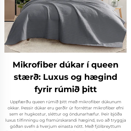
Mikrofiber dúkar í queen
stærð: Luxus og hægind
fyrir rúmið þitt
Uppfærðu queen rúmið þitt með mikrofiber dúkunum
okkar. Þessir dúkar eru gerðir úr forréttar mikrofiber efni
sem er hugkostur, sléttur og öndunarhæfur. Þeir bjóða
luxus tilfinningu og framúrskarandi hægind, svo að tryggja
góðan svefn á hverjum einasta nótt. Með fjölbreyttum