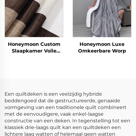
Honeymoon Custom
Honeymoon Luxe
Slaapkamer Voile
Omkeerbare Worp
Klaargemaakte
Gordijnen & Drapeer
Gordijnen Woonkamer
Oogjes Doorzichtige
Venstergordijn voor
Thuis
Een quiltdeken is een veelzijdig hybride
beddengoed dat de gestructureerde, genaaide
vormgeving van een traditionele quilt combineert
met de eenvoudigere, vaak enkel-laagse
constructie van een deken. In tegenstelling tot een
klassiek drie-laags quilt kan een quiltdeken een
lichtere laag watten of helemaal geen watten