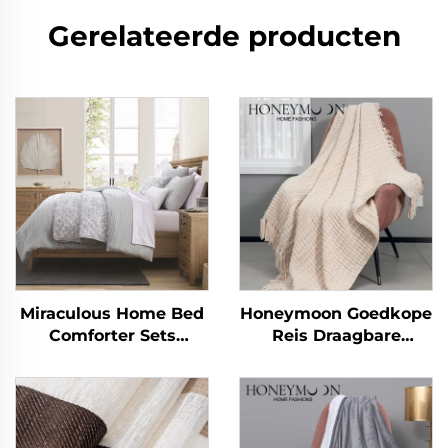
Gerelateerde producten
Miraculous Home Bed
Honeymoon Goedkope
Comforter Sets
Reis Draagbare
CozyLux Seersucker
Gebreide Deken Luxe
Beddenlinnen Set
Pompon Worp Deken
Comforter