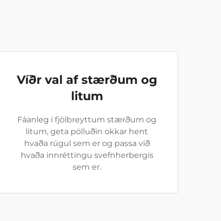
Víðr val af stærðum og
litum
Fáanleg í fjölbreyttum stærðum og
litum, geta pölluðin okkar hent
hvaða rúgul sem er og passa við
hvaða innréttingu svefnherbergis
sem er.