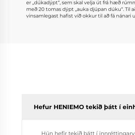
er „dúkadýpt“, sem skal velja út frá hæð rúmm
með 20 tomas dýpt „auka djúpan dúku“. Til 
vinsamlegast hafist við okkur til að fá nánar
Hefur HENIEMO tekið þátt í ei
Hún hefir tekið þátt í innréttinga