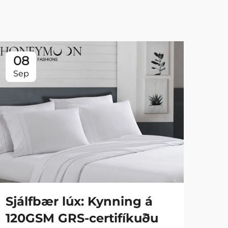
08
0
Sep
Se
Sjálfbær lúx: Kynning á
Fa
120GSM GRS-certifíkuðu
90