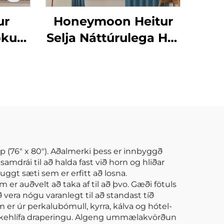
ur
Honeymoon Heitur
kur
Selja Náttúrulega Höf
ðnum
Skjöldur Einfaldur
m
Ísólaður Grommet
m og
Myrkur Skjöldur fyrir
Rúmshljóð
 (76" x 80"). Aðalmerki þess er innbyggð
samdrái til að halda fast við horn og hliðar
uggt sæti sem er erfitt að losna.
er auðvelt að taka af til að þvo. Gæði fötuls
 vera nógu varanlegt til að standast tíð
er úr perkalubómull, kyrra, kálva og hótel-
g silkehlífa draperingu. Algeng ummælakvörðun