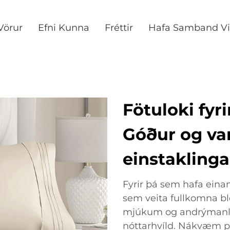
Vörur
Efni Kunna
Fréttir
Hafa Samband Vi
Fötuloki fyr
Góður og va
einstaklinga
Fyrir þá sem hafa eina
sem veita fullkomna blö
mjúkum og andrýmanl
nóttarhvíld. Nákvæm pa