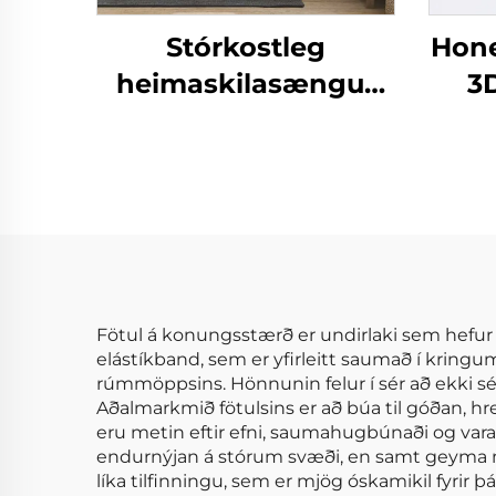
Stórkostleg
Hon
heimaskilasængur
3
CozyLux Seersucker
H
skjalasængur
Dyn
s
Fötul á konungsstærð er undirlaki sem hefur
elástíkband, sem er yfirleitt saumað í kringum 
rúmmöppsins. Hönnunin felur í sér að ekki séu
Aðalmarkmið fötulsins er að búa til góðan, hr
eru metin eftir efni, saumahugbúnaði og varan
endurnýjan á stórum svæði, en samt geyma mjú
líka tilfinningu, sem er mjög óskamikil fyrir