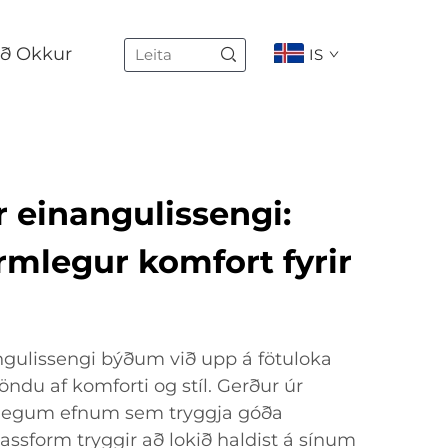
ð Okkur
IS
ir einangulissengi:
rmlegur komfort fyrir
ngulissengi býðum við upp á fötuloka
ndu af komforti og stíl. Gerður úr
egum efnum sem tryggja góða
ssform tryggir að lokið haldist á sínum