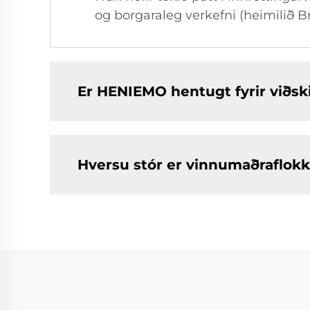
og borgaraleg verkefni (heimilið B
Er HENIEMO hentugt fyrir viðs
Hversu stór er vinnumaðraflok