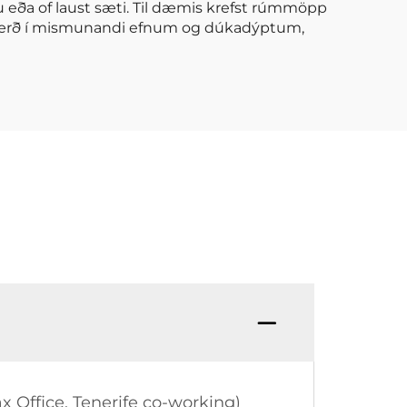
nu eða of laust sæti. Til dæmis krefst rúmmöpp
sstærð í mismunandi efnum og dúkadýptum,
x Office, Tenerife co-working)