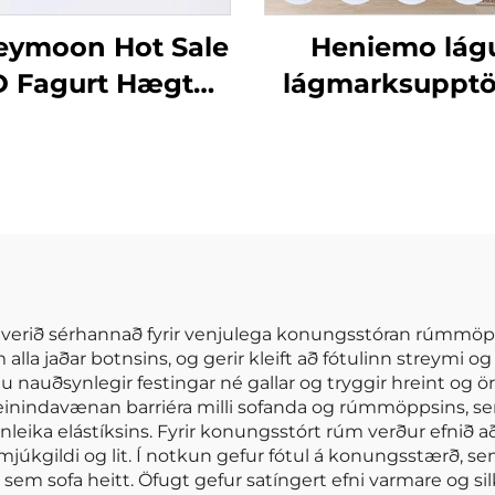
eymoon Hot Sale
Heniemo lág
D Fagurt Hægt
lágmarksupptö
úsgagnaföt -
magn af sérsni
jur fyrir börn -
rúmdukkju
Dynjuföt fyrir
mjúkum þekju
vefnherbergi
plítsum
 verið sérhannað fyrir venjulega konungsstóran rúmmöpp
alla jaðar botnsins, og gerir kleift að fótulinn streymi og 
 nauðsynlegir festingar né gallar og tryggir hreint og ör
einindavænan barriéra milli sofanda og rúmmöppsins, sem 
leika elástíksins. Fyrir konungsstórt rúm verður efnið að
kgildi og lit. Í notkun gefur fótul á konungsstærð, sem 
 þá sem sofa heitt. Öfugt gefur satíngert efni varmare o