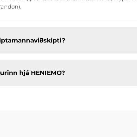
randon).
kiptamannaviðskipti?
kurinn hjá HENIEMO?