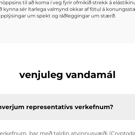
öppsins til að koma í veg fyrir ofmikið strekk á elástíki
að kynna sér ítarlega valmynd okkar af fötul á konung
i upplýsingar um spekt og ráðleggingar um stærð.
venjuleg vandamál
nhverjum representatívs verkefnum?
rverkefnum, þar með taldin atvinnusvæði (Cryptoda