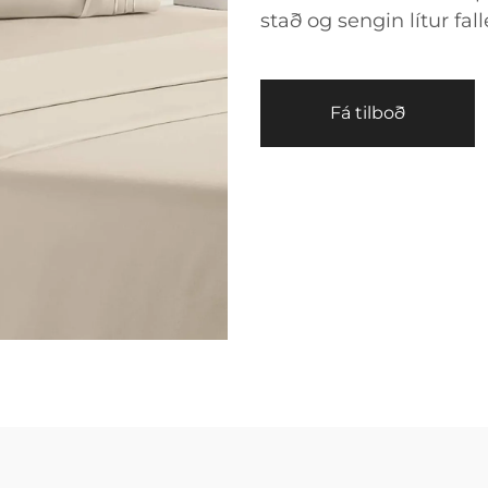
stað og sengin lítur fal
Fá tilboð