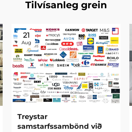
Tilvísanleg grein
21
Aug
Treystar
samstarfssambönd við