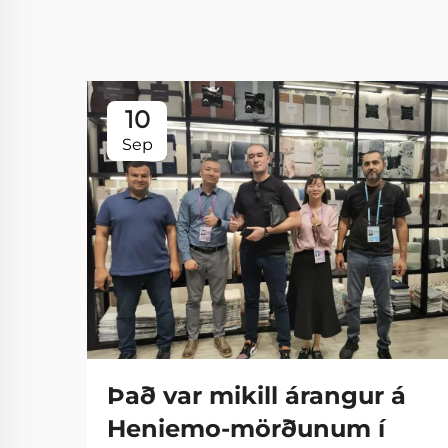
10
Sep
Það var mikill árangur á
Heniemo-mörðunum í