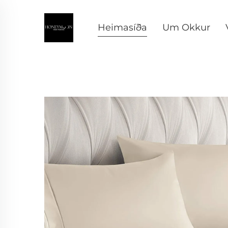
Heimasíða
Um Okkur