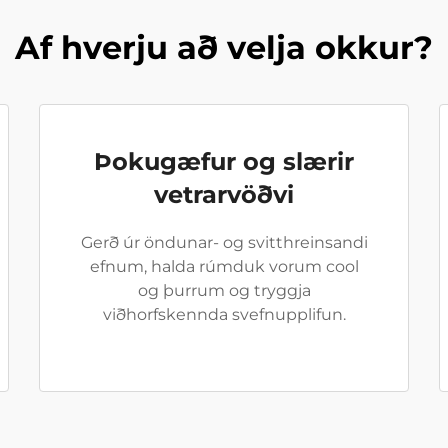
Af hverju að velja okkur?
Þokugæfur og slærir
vetrarvöðvi
Gerð úr öndunar- og svitthreinsandi
efnum, halda rúmduk vorum cool
og þurrum og tryggja
viðhorfskennda svefnupplifun.