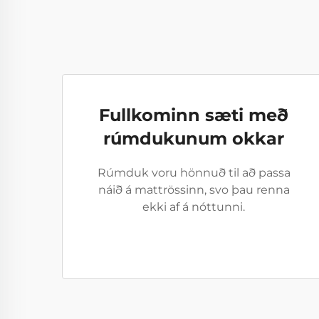
Fullkominn sæti með
rúmdukunum okkar
Rúmduk voru hönnuð til að passa
náið á mattrössinn, svo þau renna
ekki af á nóttunni.