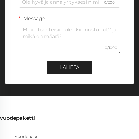
0/200
Message
0/1000
LÄHETÄ
vuodepaketti
vuodepaketti