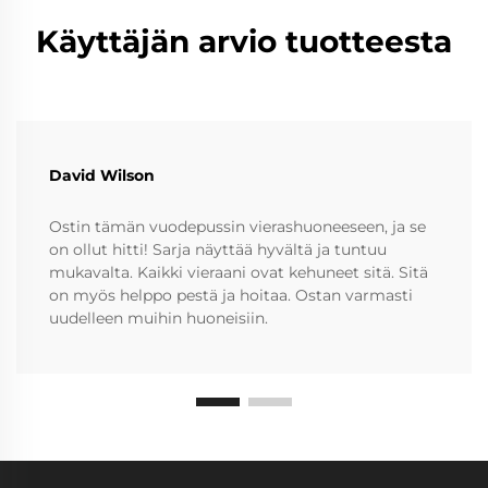
Käyttäjän arvio tuotteesta
David Wilson
Ostin tämän vuodepussin vierashuoneeseen, ja se
on ollut hitti! Sarja näyttää hyvältä ja tuntuu
mukavalta. Kaikki vieraani ovat kehuneet sitä. Sitä
on myös helppo pestä ja hoitaa. Ostan varmasti
uudelleen muihin huoneisiin.