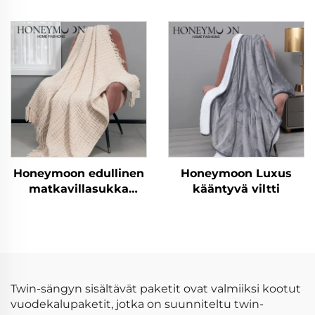
Seersucker-petipeitto
mikrokuituvilla
kevätsiilto peitevillas
Honeymoon edullinen
Honeymoon Luxus
matkavillasukka
kääntyvä viltti
heitetty viltti luxus
tasseltetut viltit
Twin-sängyn sisältävät paketit ovat valmiiksi kootut
vuodekalupaketit, jotka on suunniteltu twin-