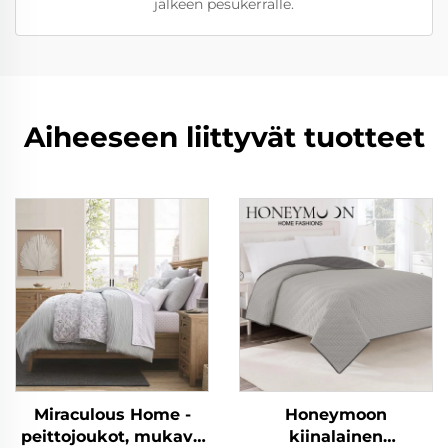
jälkeen pesukerralle.
Aiheeseen liittyvät tuotteet
Miraculous Home -
Honeymoon
peittojoukot, mukava
kiinalainen