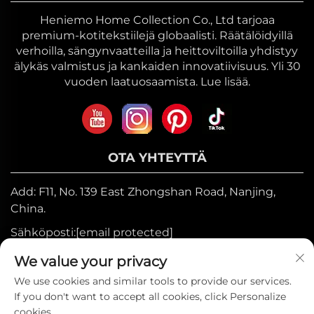
Heniemo Home Collection Co., Ltd tarjoaa
premium-kotitekstiilejä globaalisti. Räätälöidyillä
verhoilla, sängynvaatteilla ja heittoviltoilla yhdistyy
älykäs valmistus ja kankaiden innovatiivisuus. Yli 30
vuoden laatuosaamista. Lue lisää.
OTA YHTEYTTÄ
Add: F11, No. 139 East Zhongshan Road, Nanjing,
China.
Sähköposti:
[email protected]
Mobiili:
+86-17327710449
We value your privacy
Puh:
+86-025-84573776
We use cookies and similar tools to provide our services.
If you don't want to accept all cookies, click Personalize
cookies.