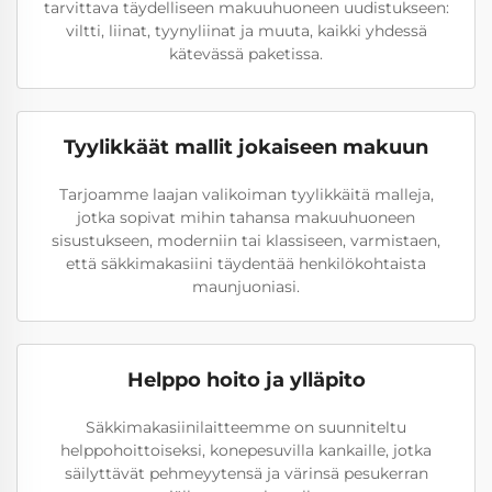
tarvittava täydelliseen makuuhuoneen uudistukseen:
viltti, liinat, tyynyliinat ja muuta, kaikki yhdessä
kätevässä paketissa.
Tyylikkäät mallit jokaiseen makuun
Tarjoamme laajan valikoiman tyylikkäitä malleja,
jotka sopivat mihin tahansa makuuhuoneen
sisustukseen, moderniin tai klassiseen, varmistaen,
että säkkimakasiini täydentää henkilökohtaista
maunjuoniasi.
Helppo hoito ja ylläpito
Säkkimakasiinilaitteemme on suunniteltu
helppohoittoiseksi, konepesuvilla kankaille, jotka
säilyttävät pehmeyytensä ja värinsä pesukerran