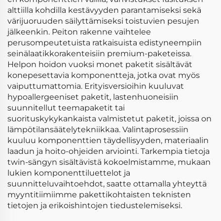
alttiilla kohdilla kestävyyden parantamiseksi sekä
värijuoruuden säilyttämiseksi toistuvien pesujen
jälkeenkin. Peiton rakenne vaihtelee
perusompeutetuista ratkaisuista edistyneempiin
seinälaatikkorakenteisiin premium-paketeissa.
Helpon hoidon vuoksi monet paketit sisältävät
konepesettavia komponentteja, jotka ovat myös
vaiputtumattomia. Erityisversioihin kuuluvat
hypoallergeeniset paketit, lastenhuoneisiin
suunnitellut teemapaketit tai
suorituskykykankaista valmistetut paketit, joissa on
lämpötilansäätelytekniikkaa. Valintaprosessiin
kuuluu komponenttien täydellisyyden, materiaalin
laadun ja hoito-ohjeiden arviointi. Tarkempia tietoja
twin-sängyn sisältävistä kokoelmistamme, mukaan
lukien komponenttiluettelot ja
suunnitteluvaihtoehdot, saatte ottamalla yhteyttä
myyntitiimiimme pakettikohtaisten teknisten
tietojen ja erikoishintojen tiedustelemiseksi.