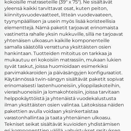
kokoisille matraseteille (39" x 75"). Ne sisältävät
yleensä kaikki tarvittavat osat, kuten peiton,
kiinnitysvuodevaatteet, litteän vuodevaateen,
tyynynpäällisen ja usein myös lisää koristeellisia
elementtejä. Nämä paketit tarjoavat erinomaista
vastinetta rahalle yksin nukkuville, sillä ne tarjoavat
yhtenäisen ulkoasun kaikille komponenteille
samalla säästöllä verrattuna yksittäisten osien
hankintaan. Tuotteiden mitoitus on tarkkaa ja
mukautuu eri kokoisiin matrassiin, mukaan lukien
syvät taskut, joissa huomioidaan esimerkiksi
parvimakkaroiden ja päiväsängyjen konfiguraatiot.
Käytännössä twin-sängyn sisältävät paketit sopivat
erinomaisesti lastenhuoneisiin, ylioppilaskoteihin,
vierashuoneisiin ja lomakohteisiin, joissa tarvitaan
helppokäyttöistä ja yhtenäistä vuodekalustusta
ilman yksittäisten osien valintaa. Laitoksissa näiden
pakettien avulla voidaan yksinkertaistaa
varastonhallintaa ja taata yhtenäinen ulkoasu.
Tekniset seikat sisältävät kuvioiden yhdistämisen
eri komponenttien välillä, vahvistukset rasituksen