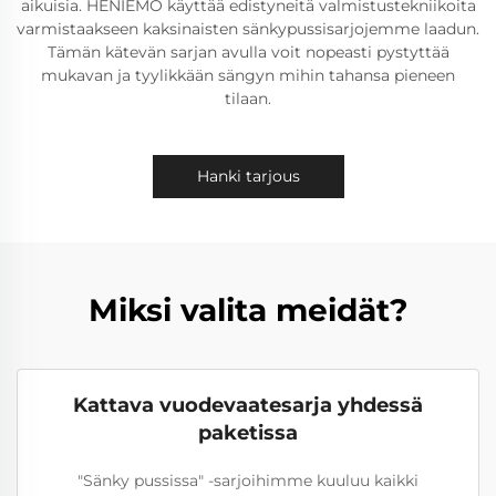
aikuisia. HENIEMO käyttää edistyneitä valmistustekniikoita
varmistaakseen kaksinaisten sänkypussisarjojemme laadun.
Tämän kätevän sarjan avulla voit nopeasti pystyttää
mukavan ja tyylikkään sängyn mihin tahansa pieneen
tilaan.
Hanki tarjous
Miksi valita meidät?
Kattava vuodevaatesarja yhdessä
paketissa
"Sänky pussissa" -sarjoihimme kuuluu kaikki