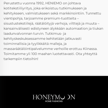
Perustettu vuonna 1992, HENIEMO on johtava
kotitekstiiliyritys, joka erikoistuu tutkimukseen ja
kehitykseen, valmistukseen sekä markkinointiin. Tunnettu
vientipohja, tarjoamme premium-tuotteita –
sisustustekstiilejä, räätälöityjä verhoja, vilttejä ja muuta –
kansainvälisesti edistyneen älykkään automaation ja tiukan
laadunvalvonnan turvin. Tutkimus- ja
kehityskeskuksessamme kehitetään jatkuvasti
toiminnallisia ja tyylikkäitä malleja, ja
massaräätälöintipalvelumme verhoille erottuu Kiinassa.
Toimitamme yli 100 maahan luotettavasti. Ota yhteyttä
tarkempiin tietoihin!