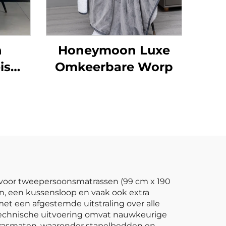
n
Honeymoon Luxe
is
Omkeerbare Worp
eide
mpon
n
voor tweepersoonsmatrassen (99 cm x 190
n, een kussensloop en vaak ook extra
et een afgestemde uitstraling over alle
technische uitvoering omvat nauwkeurige
atrasmaten, waaronder stapelbedden en