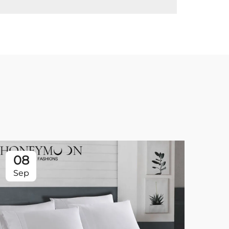
08
0
Sep
Se