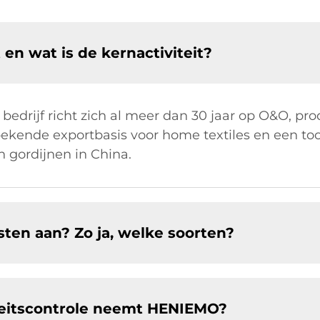
n wat is de kernactiviteit?
 bedrijf richt zich al meer dan 30 jaar op O&O, p
n bekende exportbasis voor home textiles en een t
 gordijnen in China.
en aan? Zo ja, welke soorten?
teitscontrole neemt HENIEMO?