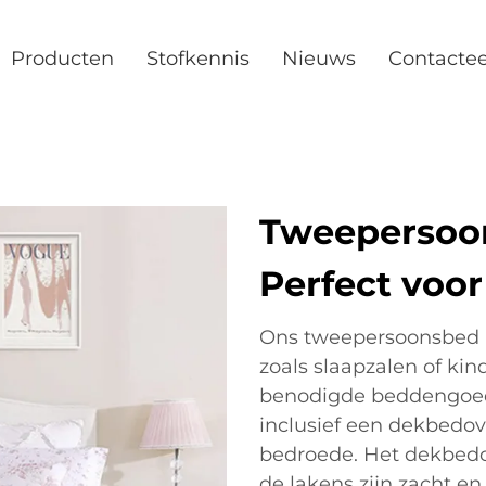
Producten
Stofkennis
Nieuws
Contacte
Tweepersoon
Perfect voor
Ons tweepersoonsbed in
zoals slaapzalen of kin
benodigde beddengoed
inclusief een dekbedov
bedroede. Het dekbedo
de lakens zijn zacht e