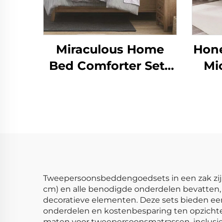
Miraculous Home
Hon
Bed Comforter Sets
Mi
CozyLux Seersucker
Zom
Beddenlinnen Set
Comforter
Dek
Tweepersoonsbeddengoedsets in een zak zi
cm) en alle benodigde onderdelen bevatten, 
decoratieve elementen. Deze sets bieden een
onderdelen en kostenbesparing ten opzicht
maten voor tweepersoonsmatrassen, inclusie