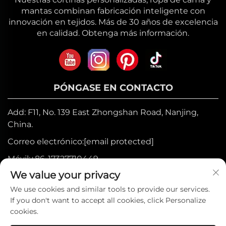
mantas combinan fabricación inteligente con
innovación en tejidos. Más de 30 años de excelencia
en calidad. Obtenga más información.
PÓNGASE EN CONTACTO
Add: F11, No. 139 East Zhongshan Road, Nanjing,
China.
Correo electrónico:
[email protected]
Móvil:
+86-17327710449
We value your privacy
Tel:
+86-025-84573776
We use cookies and similar tools to provide our services.
If you don't want to accept all cookies, click Personalize
Derechos de autor © 2025 por Heniemo
cookies.
Home Collection Co., Ltd. —
Política de