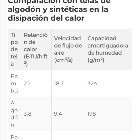
Comparación con telas de
algodón y sintéticas en la
disipación del calor
Ti
Retenció
Velocidad
Capacidad
po
n de
de flujo de
amortiguadora
de
calor
aire
de humedad
tel
(BTU/h·ft
(cm³/s)
(g/m²)
a
²)
Ba
m
2.1
18.7
324
bú
Al
go
3.8
9.4
198
dó
n
Po