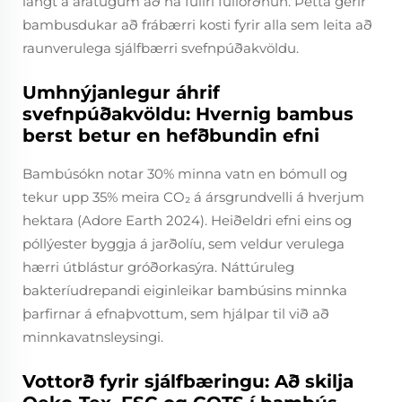
langt á áratugum að ná fullri fullorðnun. Þetta gerir
bambusdukar að frábærri kosti fyrir alla sem leita að
raunverulega sjálfbærri svefnpúðakvöldu.
Umhnýjanlegur áhrif
svefnpúðakvöldu: Hvernig bambus
berst betur en hefðbundin efni
Bambúsókn notar 30% minna vatn en bómull og
tekur upp 35% meira CO₂ á ársgrundvelli á hverjum
hektara (Adore Earth 2024). Heiðeldri efni eins og
póllýester byggja á jarðolíu, sem veldur verulega
hærri útblástur gróðorkasýra. Náttúruleg
bakteríudrepandi eiginleikar bambúsins minnka
þarfirnar á efnaþvottum, sem hjálpar til við að
minnkavatnsleysingi.
Vottorð fyrir sjálfbæringu: Að skilja