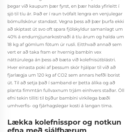
þegar við kaupum þær fyrst, en þær halda yfirleitt í
sjö til tíu ár. Það er í raun tvöfalt lengra en venjulegar
bómullskórur standast. Vegna þess að þær þurfa ekki
að skiptast út svo oft spara fjölskyldur samanlagt um
40% á endurnýjunarkostnaði á tíu árum og halda um
18 kg af gömlum fötum úr rusli. Eitthvað annað sem
vert er að taka fram er hvernig bambín vex
náttúrulega án þess að bæta við kolefnisútblástri.
Hver einasta poki af þessum skór hjálpar til við að
fjarlægja um 120 kg af CO2 sem annars hefði borist
út. Til að setja það í samband er þetta álíka og að
planta fimmtán fullvaxnum trjám einhvers staðar. Öll
efni tekin tilliti til býður bambíni virkilega bæði
umhverfis- og fjárhagslegar kosti á langan tíma.
Lækka kolefnisspor og notkun
efna með sjálfbærum