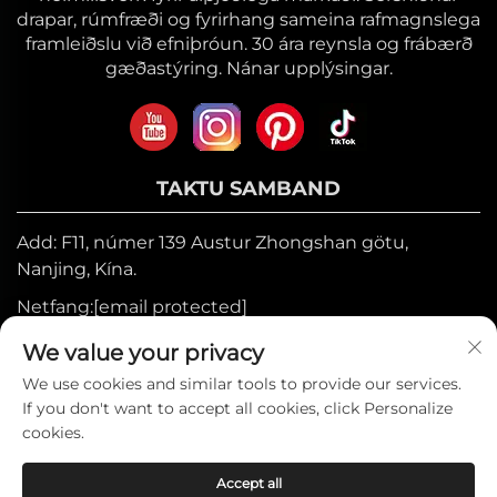
drapar, rúmfræði og fyrirhang sameina rafmagnslega
framleiðslu við efniþróun. 30 ára reynsla og frábærð
gæðastýring. Nánar upplýsingar.
TAKTU SAMBAND
Add: F11, númer 139 Austur Zhongshan götu,
Nanjing, Kína.
Netfang:
[email protected]
Farsími:
+86-17327710449
We value your privacy
Sími:
+86-025-84573776
We use cookies and similar tools to provide our services.
If you don't want to accept all cookies, click Personalize
cookies.
Höfundarréttur © 2025 hjá Heniemo Home
Accept all
Collection Co., Ltd. —
Friðhelgisstefna