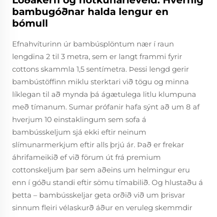
Lóðakerfi og notkunarleveld: Hvernig
bambugóðnar halda lengur en
bómull
Efnahvíturinn úr bambúsplöntum nær í raun
lengdina 2 til 3 metra, sem er langt frammi fyrir
cottons skammla 1,5 sentímetra. Þessi lengd gerir
bambústöffinn miklu sterktari við tögu og minna
líklegan til að mynda þá ágætulega litlu klumpuna
með tímanum. Sumar prófanir hafa sýnt að um 8 af
hverjum 10 einstaklingum sem sofa á
bambússkeljum sjá ekki eftir neinum
slímunarmerkjum eftir alls þrjú ár. Það er frekar
áhrifameikið ef við förum út frá premium
cottonskeljum þar sem aðeins um helmingur eru
enn í góðu standi eftir sömu tímabilið. Og hlustaðu á
þetta – bambússkeljar geta orðið við um þrisvar
sinnum fleiri vélaskurð áður en veruleg skemmdir