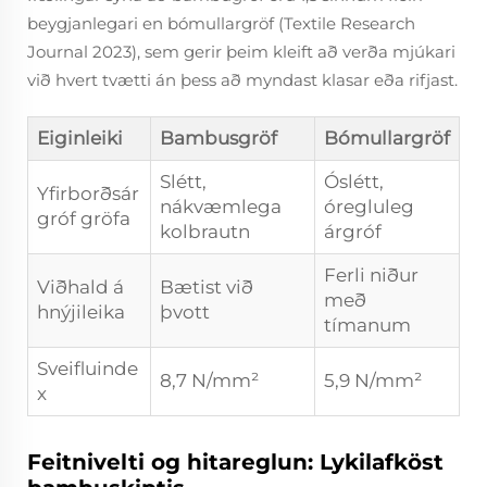
beygjanlegari en bómullargröf (Textile Research
Journal 2023), sem gerir þeim kleift að verða mjúkari
við hvert tvætti án þess að myndast klasar eða rifjast.
Eiginleiki
Bambusgröf
Bómullargröf
Slétt,
Óslétt,
Yfirborðsár
nákvæmlega
óregluleg
gróf gröfa
kolbrautn
árgróf
Ferli niður
Viðhald á
Bætist við
með
hnýjileika
þvott
tímanum
Sveifluinde
8,7 N/mm²
5,9 N/mm²
x
Feitnivelti og hitareglun: Lykilafköst