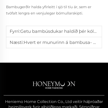
Bambugerðir halda yfirleitt í sjö til tíu ár, sem er
tvöfalt lengra en venjulegar bómullarskipti.
Fyrri:
Getu bambúsdukar haldið þér kólnaðum og þrocknum?
Næsti:
Hvert er munurinn á bambusa- og bómullarlakanum?
Heniemo Home Collection Co., Ltd veitir háþróaðar
heimilisverk fyrir alþjóðlega markaði. Sérsniðnar