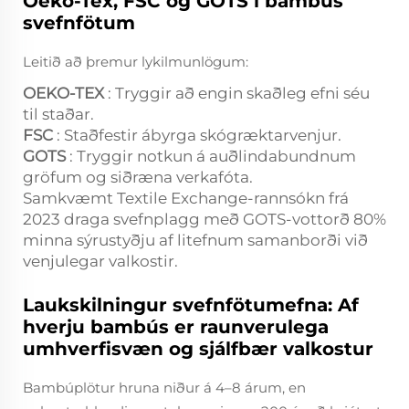
Oeko-Tex, FSC og GOTS í bambús
svefnfötum
Leitið að þremur lykilmunlögum:
OEKO-TEX
: Tryggir að engin skaðleg efni séu
til staðar.
FSC
: Staðfestir ábyrga skógræktarvenjur.
GOTS
: Tryggir notkun á auðlindabundnum
gröfum og siðræna verkafóta.
Samkvæmt Textile Exchange-rannsókn frá
2023 draga svefnplagg með GOTS-vottorð 80%
minna sýrustyðju af litefnum samanborði við
venjulegar valkostir.
Laukskilningur svefnfötumefna: Af
hverju bambús er raunverulega
umhverfisvæn og sjálfbær valkostur
Bambúplötur hruna niður á 4–8 árum, en