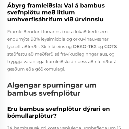
Ábyrg framleiðsla: Val á bambus
svefnplötu með litlum
umhverfisáhrifum við úrvinnslu
Framleiðendur í forrannsli nota lokað kerfi sem
endurnýta 98% leysimiddla og orkuvinauvænar
lyocell-aðferðir. Skilríki eins og
OEKO-TEX
og
GOTS
staðfestu að meðferð sé frávíkudleginngarlaus, og
tryggja varanlega framleiðslu án þess að ná niður á
gæðum eða góðkomulagi.
Algengar spurningar um
bambus svefnplötur
Eru bambus svefnplötur dýrari en
bómullarplötur?
Já, bambususkipti kosta venjulega upphaflega um 15