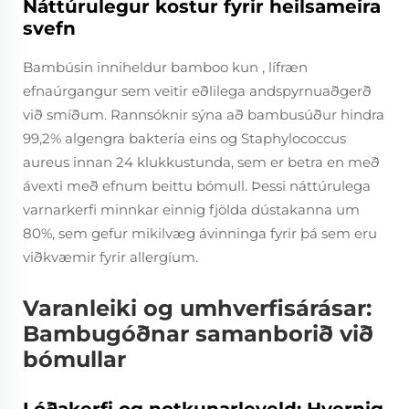
Náttúrulegur kostur fyrir heilsameira
svefn
Bambúsin inniheldur
bamboo kun
, lífræn
efnaúrgangur sem veitir eðlilega andspyrnuaðgerð
við smíðum. Rannsóknir sýna að bambusúður hindra
99,2% algengra baktería eins og
Staphylococcus
aureus
innan 24 klukkustunda, sem er betra en með
ávexti með efnum beittu bómull. Þessi náttúrulega
varnarkerfi minnkar einnig fjölda dústakanna um
80%, sem gefur mikilvæg ávinninga fyrir þá sem eru
viðkvæmir fyrir allergíum.
Varanleiki og umhverfisárásar:
Bambugóðnar samanborið við
bómullar