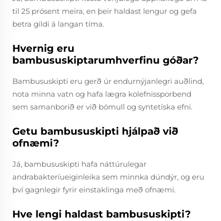
til 25 prósent meira, en þeir haldast lengur og gefa
betra gildi á langan tíma.
Hvernig eru
bambususkiptarumhverfinu góðar?
Bambususkipti eru gerð úr endurnýjanlegri auðlind,
nota minna vatn og hafa lægra kolefnissporbend
sem samanborið er við bómull og syntetíska efni.
Getu bambususkipti hjálpað við
ofnæmi?
Já, bambususkipti hafa náttúrulegar
andrabakteríueiginleika sem minnka dúndýr, og eru
því gagnlegir fyrir einstaklinga með ofnæmi.
Hve lengi haldast bambususkipti?