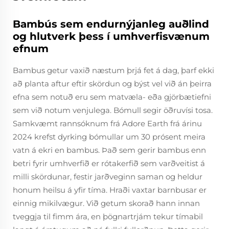
Bambús sem endurnýjanleg auðlind
og hlutverk þess í umhverfisvænum
efnum
Bambus getur vaxið næstum þrjá fet á dag, þarf ekki
að planta aftur eftir skördun og býst vel við án þeirra
efna sem notuð eru sem matvæla- eða gjörbætiefni
sem við notum venjulega. Bómull segir öðruvísi tosa.
Samkvæmt rannsóknum frá Adore Earth frá árinu
2024 krefst dyrking bómullar um 30 prósent meira
vatn á ekri en bambus. Það sem gerir bambus enn
betri fyrir umhverfið er rótakerfið sem varðveitist á
milli skördunar, festir jarðveginn saman og heldur
honum heilsu á yfir tíma. Hraði vaxtar barnbusar er
einnig mikilvægur. Við getum skorað hann innan
tveggja til fimm ára, en þögnartrjám tekur tímabil