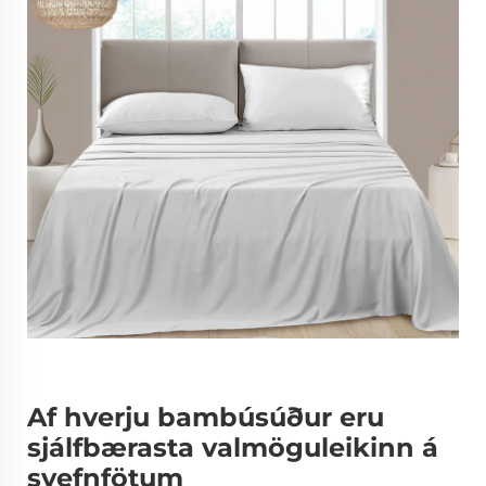
Af hverju bambúsúður eru
sjálfbærasta valmöguleikinn á
svefnfötum