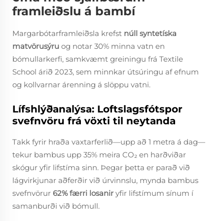
framleiðslu á bambí
Margarbótarframleiðsla krefst
núll syntetíska
matvörusýru
og notar 30% minna vatn en
bómullarkerfi, samkvæmt greiningu frá Textile
School árið 2023, sem minnkar útsúringu af efnum
og kollvarnar árenning á slöppu vatni.
Lífshlýðanalýsa: Loftslagsfótspor
svefnvöru frá vöxti til neytanda
Takk fyrir hraða vaxtarferlið—upp að 1 metra á dag—
tekur bambus upp 35% meira CO₂ en harðviðar
skógur yfir lifstíma sinn. Þegar þetta er parað við
lágvirkjunar aðferðir við úrvinnslu, mynda bambus
svefnvörur
62% færri losanir
yfir lifstímum sínum í
samanburði við bómull.