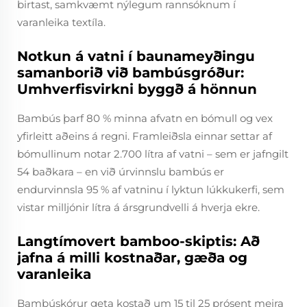
birtast, samkvæmt nýlegum rannsóknum í
varanleika textíla.
Notkun á vatni í baunameyðingu
samanborið við bambúsgróður:
Umhverfisvirkni byggð á hönnun
Bambús þarf 80 % minna afvatn en bómull og vex
yfirleitt aðeins á regni. Framleiðsla einnar settar af
bómullinum notar 2.700 lítra af vatni – sem er jafngilt
54 baðkara – en við úrvinnslu bambús er
endurvinnsla 95 % af vatninu í lyktun lúkkukerfi, sem
vistar milljónir lítra á ársgrundvelli á hverja ekre.
Langtímovert bamboo-skiptis: Að
jafna á milli kostnaðar, gæða og
varanleika
Bambúskórur geta kostað um 15 til 25 prósent meira