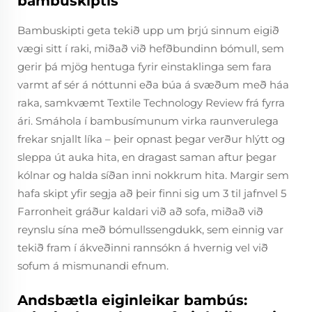
bambuskiptis
Bambuskipti geta tekið upp um þrjú sinnum eigið
vægi sitt í raki, miðað við hefðbundinn bómull, sem
gerir þá mjög hentuga fyrir einstaklinga sem fara
varmt af sér á nóttunni eða búa á svæðum með háa
raka, samkvæmt Textile Technology Review frá fyrra
ári. Smáhola í bambusímunum virka raunverulega
frekar snjallt líka – þeir opnast þegar verður hlýtt og
sleppa út auka hita, en dragast saman aftur þegar
kólnar og halda síðan inni nokkrum hita. Margir sem
hafa skipt yfir segja að þeir finni sig um 3 til jafnvel 5
Farronheit gráður kaldari við að sofa, miðað við
reynslu sína með bómullssengdukk, sem einnig var
tekið fram í ákveðinni rannsókn á hvernig vel við
sofum á mismunandi efnum.
Andsbætla eiginleikar bambús: