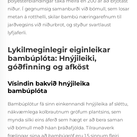
polyesterblandingar taka meira en 200 ár að brjótast
niður. Í gegnumsig samanburði við bómull, sem losar
metan á rotthelli, skilar bambú næringarefnum til
jarðvegsins við niðurbrot, og styður svartlaust
lyfjaferli.
Lykilmeginlegir eiginleikar
bambúplóta: Hnýjileiki,
góðfinning og afköst
Vísindin bakvið hnýjileika
bambúplóta
Bambúplötur fá sinn einkennandi hnýjileika af sléttu,
nákvæmlega kolbrautnum gröfum plantsins, sem
mynda silki eins áferð sem hægt er að bera saman
við bómull með háan þráðafjölda. Tilraunaverk
frælingar sýna að bambúgröf eru 1,5 sinnum fleiri