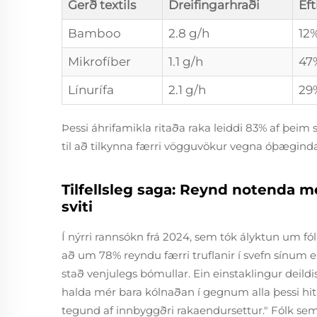
Gerð textils
Dreifingarhraði
Eft
Bamboo
2.8 g/h
12
Mikrofíber
1.1 g/h
47
Línurífa
2.1 g/h
29
Þessi áhrifamikla ritaða raka leiddi 83% af þeim
til að tilkynna færri vögguvökur vegna óþæginda
Tilfellsleg saga: Reynd notenda m
sviti
Í nýrri rannsókn frá 2024, sem tók ályktun um fól
að um 78% reyndu færri truflanir í svefn sínum ei
stað venjulegs bómullar. Ein einstaklingur deildist
halda mér bara kólnaðan í gegnum alla þessi hit
tegund af innbyggðri rakaendursettur." Fólk se