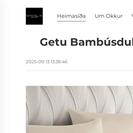
Heimasíða
Um Okkur
Getu Bambúsduk
2025-09-13 13:38:46