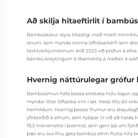
Að skilja hitaeftirlit í bambú
Bambúskórur styra hitastigi með mikill minnihl
sínum, sem mynda óvinna loftrásarkerfi sem dr
textilverkjumönnum árið 2023 við prófun á efna áb
bambú breytingum á líkamshita á meðan á svefn
Hvernig náttúrulegar grófur b
Bambúsímun hafa þessa einstaka holu lögun og 
myndar litlar loftpoka inni í sér. Þessi litlu bil
heimildum. Hvernig þessar frumur eru skipulagðar 
yfirborðið á efnum, sem hjálpar til við að hal
19,3 mikrómetra í þvermál, sem gerir þá um fjó
þær eru svo fínu geta bambús efnin flutta hita b