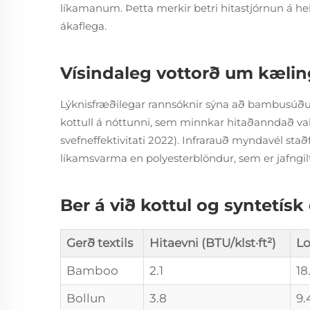
líkamanum. Þetta merkir betri hitastjórnun á 
ákaflega.
Vísindaleg vottorð um kælin
Lýknisfræðilegar rannsóknir sýna að bambusúður 
kottull á nóttunni, sem minnkar hitaðanndað v
svefneffektivitati 2022). Infrarauð myndavél stað
líkamsvarma en polyesterblöndur, sem er jafngil
Ber á við kottul og syntetísk 
Gerð textils
Hitaevni (BTU/klst·ft²)
Lo
Bamboo
2.1
18
Bollun
3.8
9.