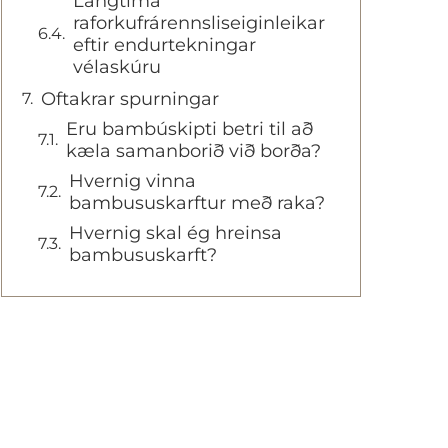
Langtíma
raforkufrárennsliseiginleikar
eftir endurtekningar
vélaskúru
Oftakrar spurningar
Eru bambúskipti betri til að
kæla samanborið við borða?
Hvernig vinna
bambususkarftur með raka?
Hvernig skal ég hreinsa
bambususkarft?