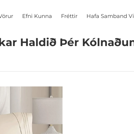
Vörur
Efni Kunna
Fréttir
Hafa Samband Vi
ar Haldið Þér Kólnað