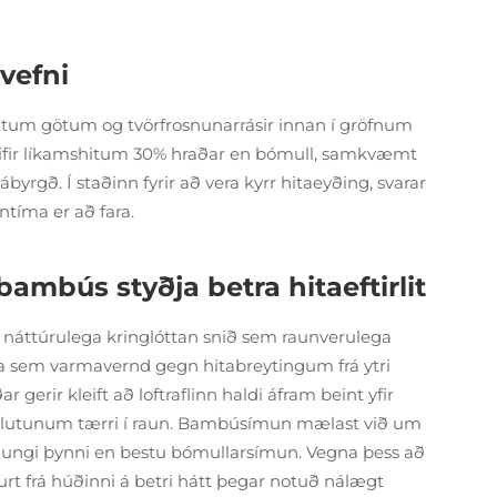
svefni
utum götum og tvörfrosnunarrásir innan í gröfnum
eifir líkamshitum 30% hraðar en bómull, samkvæmt
yrgð. Í staðinn fyrir að vera kyrr hitaeyðing, svarar
tíma er að fara.
ambús styðja betra hitaeftirlit
náttúrulega kringlóttan snið sem raunverulega
 virka sem varmavernd gegn hitabreytingum frá ytri
gerir kleift að loftraflinn haldi áfram beint yfir
da hlutunum tærri í raun. Bambúsímun mælast við um
rðungi þynni en bestu bómullarsímun. Vegna þess að
urt frá húðinni á betri hátt þegar notuð nálægt