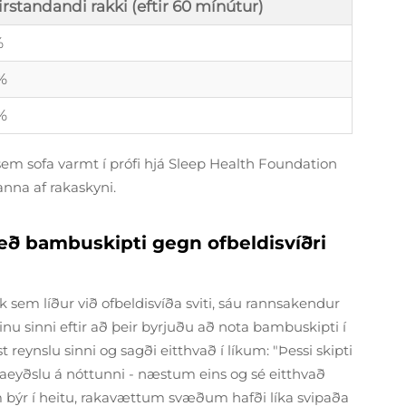
irstandandi rakki (eftir 60 mínútur)
%
%
%
 sem sofa varmt í prófi hjá Sleep Health Foundation
nna af rakaskyni.
eð bambuskipti gegn ofbeldisvíðri
k sem líður við ofbeldisvíða sviti, sáu rannsakendur
nu sinni eftir að þeir byrjuðu að nota bambuskipti í
 reynslu sinni og sagði eitthvað í líkum: "Þessi skipti
aeyðslu á nóttunni - næstum eins og sé eitthvað
m býr í heitu, rakavættum svæðum hafði líka svipaða