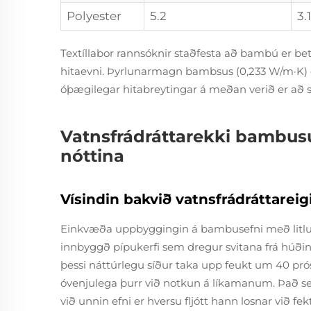
Polyester
5.2
3.1
Textíllabor rannsóknir staðfesta að bambú er betr
hitaevni. Þyrlunarmagn bambsus (0,233 W/m·K)
óþægilegar hitabreytingar á meðan verið er að sk
Vatnsfrádráttarekki bambusú
nóttina
Vísindin bakvið vatnsfrádráttare
Einkvæða uppbyggingin á bambusefni með litlum
innbyggð pípukerfi sem dregur svitana frá húðin
þessi náttúrlegu síður taka upp feukt um 40 pró
óvenjulega þurr við notkun á líkamanum. Það s
við unnin efni er hversu fljótt hann losnar við fekt