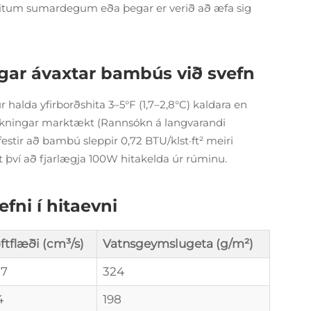
heitum sumardegum eða þegar er verið að æfa sig
gar ávaxtar bambús við svefn
halda yfirborðshita 3–5°F (1,7–2,8°C) kaldara en
akningar marktækt (Rannsókn á langvarandi
festir að bambú sleppir 0,72 BTU/klst·ft² meiri
t því að fjarlægja 100W hitakelda úr rúminu.
efni í hitaevni
ftflæði (cm³/s)
Vatnsgeymslugeta (g/m²)
.7
324
4
198