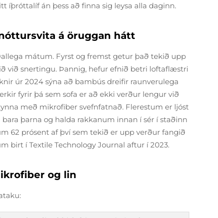
itt íþróttalíf án þess að finna sig leysa alla daginn.
nóttursvita á öruggan hátt
llega mátum. Fyrst og fremst getur það tekið upp
ð við snertingu. Þannig, hefur efnið betri loftaflæstri
knir úr 2024 sýna að bambús dreifir raunverulega
kir fyrir þá sem sofa er að ekki verður lengur við
nna með mikrofiber svefnfatnað. Flerestum er ljóst
ja bara þarna og halda rakkanum innan í sér í staðinn
um 62 prósent af því sem tekið er upp verður fangið
irt í Textile Technology Journal aftur í 2023.
krofiber og lin
ataku: