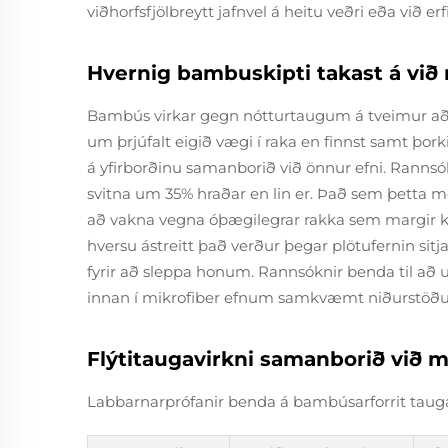
viðhorfsfjölbreytt jafnvel á heitu veðri eða við erf
Hvernig bambuskipti takast á við 
Bambús virkar gegn nótturtaugum á tveimur aða
um þrjúfalt eigið vægi í raka en finnst samt þorki
á yfirborðinu samanborið við önnur efni. Rannsó
svitna um 35% hraðar en lin er. Það sem þetta mer
að vakna vegna óþægilegrar rakka sem margir ky
hversu ástreitt það verður þegar plötufernin sit
fyrir að sleppa honum. Rannsóknir benda til að 
innan í mikrofiber efnum samkvæmt niðurstöðum b
Flýtitaugavirkni samanborið við mi
Labbarnarprófanir benda á bambúsarforrit taug