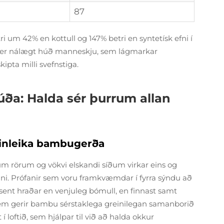
87
i um 42% en kottull og 147% betri en syntetísk efni í
 er nálægt húð manneskju, sem lágmarkar
ipta milli svefnstiga.
ða: Halda sér þurrum allan
iginleika bambugerða
 rörum og vökvi elskandi síðum virkar eins og
ni. Prófanir sem voru framkvæmdar í fyrra sýndu að
sent hraðar en venjuleg bómull, en finnast samt
em gerir bambu sérstaklega greinilegan samanborið
 í loftið, sem hjálpar til við að halda okkur