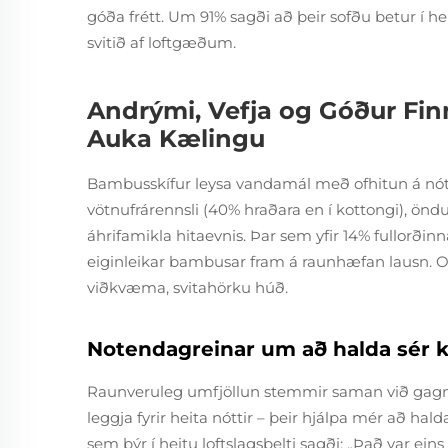
góða frétt. Um 91% sagði að þeir sofðu betur í 
svitið af loftgæðum.
Andrými, Vefja og Góður Fi
Auka Kælingu
Bambusskífur leysa vandamál með ofhitun á nótt
vötnufrárennsli (40% hraðara en í kottongi), 
áhrifamikla hitaevnis. Þar sem yfir 14% fullorðin
eiginleikar bambusar fram á raunhæfan lausn. O
viðkvæma, svitahörku húð.
Notendagreinar um að halda sér 
Raunveruleg umfjöllun stemmir saman við gagn
leggja fyrir heita nóttir – þeir hjálpa mér að h
sem býr í heitu loftslagsbelti sagði: „Það var eins