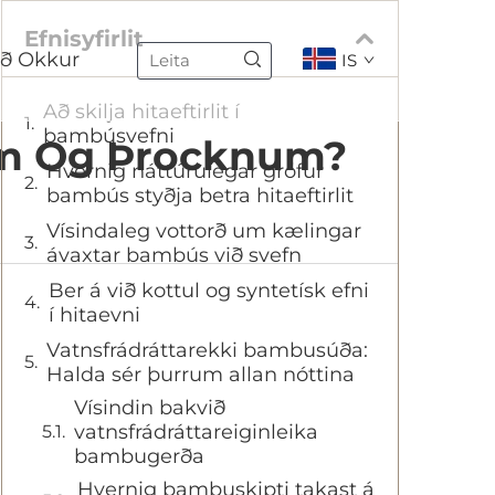
Efnisyfirlit
ð Okkur
IS
Að skilja hitaeftirlit í
bambúsvefni
um Og Þrocknum?
Hvernig náttúrulegar grófur
bambús styðja betra hitaeftirlit
Vísindaleg vottorð um kælingar
ávaxtar bambús við svefn
Ber á við kottul og syntetísk efni
í hitaevni
Vatnsfrádráttarekki bambusúða:
Halda sér þurrum allan nóttina
Vísindin bakvið
vatnsfrádráttareiginleika
bambugerða
Hvernig bambuskipti takast á