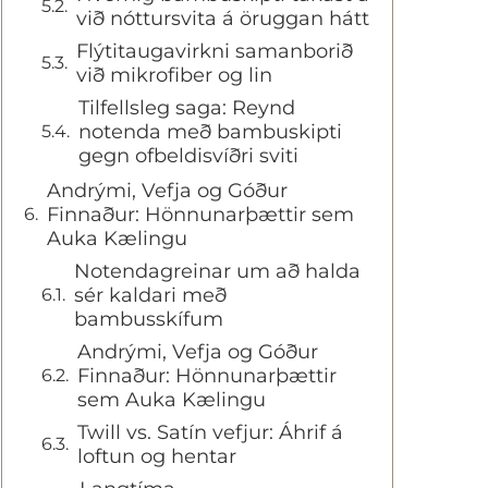
við nóttursvita á öruggan hátt
Flýtitaugavirkni samanborið
við mikrofiber og lin
Tilfellsleg saga: Reynd
notenda með bambuskipti
gegn ofbeldisvíðri sviti
Andrými, Vefja og Góður
Finnaður: Hönnunarþættir sem
Auka Kælingu
Notendagreinar um að halda
sér kaldari með
bambusskífum
Andrými, Vefja og Góður
Finnaður: Hönnunarþættir
sem Auka Kælingu
Twill vs. Satín vefjur: Áhrif á
loftun og hentar