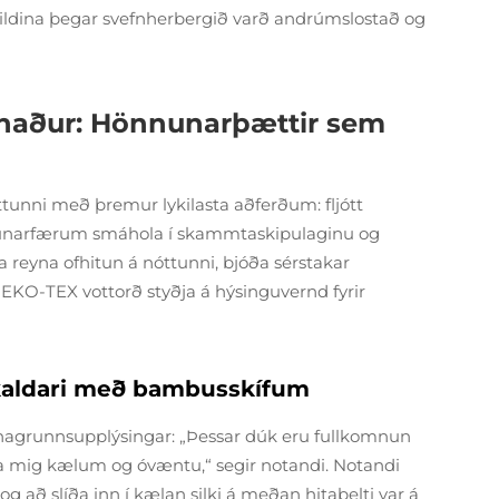
heildina þegar svefnherbergið varð andrúmslostað og
nnaður: Hönnunarþættir sem
unni með þremur lykilasta aðferðum: fljótt
öndunarfærum smáhola í skammtaskipulaginu og
na reyna ofhitun á nóttunni, bjóða sérstakar
EKO-TEX vottorð styðja á hýsinguvernd fyrir
kaldari með bambusskífum
agrunnsupplýsingar: „Þessar dúk eru fullkomnun
alda mig kælum og óvæntu,“ segir notandi. Notandi
 og að slíða inn í kælan silki á meðan hitabelti var á